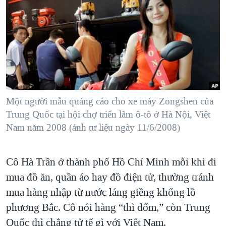
TẠI
VIDEO
"Tìm"
NGƯỜI VIỆT HẢI NGOẠI
HÀNH TRÌNH BẦU CỬ 2024
NGHE
ĐỜI SỐNG
MỘT NĂM CHIẾN TRANH TẠI DẢI GAZA
KINH TẾ
MẠNG XÃ HỘI
GIẢI MÃ VÀNH ĐAI & CON ĐƯỜNG
KHOA HỌC
NGÀY TỊ NẠN THẾ GIỚI
SỨC KHOẺ
TRỊNH VĨNH BÌNH - NGƯỜI HẠ 'BÊN THẮNG CUỘC'
Một người mẫu quảng cáo cho xe máy Zongshen của
Ngôn ngữ khác
VĂN HOÁ
GROUND ZERO – XƯA VÀ NAY
Trung Quốc tại hội chợ triển lãm ô-tô ở Hà Nội, Việt
THỂ THAO
Nam năm 2008 (ảnh tư liệu ngày 11/6/2008)
CHI PHÍ CHIẾN TRANH AFGHANISTAN
GIÁO DỤC
CÁC GIÁ TRỊ CỘNG HÒA Ở VIỆT NAM
Cô Hà Trần ở thành phố Hồ Chí Minh mỗi khi đi
THƯỢNG ĐỈNH TRUMP-KIM TẠI VIỆT NAM
mua đồ ăn, quần áo hay đồ điện tử, thường tránh
TRỊNH VĨNH BÌNH VS. CHÍNH PHỦ VIỆT NAM
mua hàng nhập từ nước láng giềng khổng lồ
NGƯ DÂN VIỆT VÀ LÀN SÓNG TRỘM HẢI SÂM
phương Bắc. Cô nói hàng “thì dổm,” còn Trung
Quốc thì chẳng tử tế gì với Việt Nam.
BÊN KIA QUỐC LỘ: TIẾNG VỌNG TỪ NÔNG THÔN MỸ