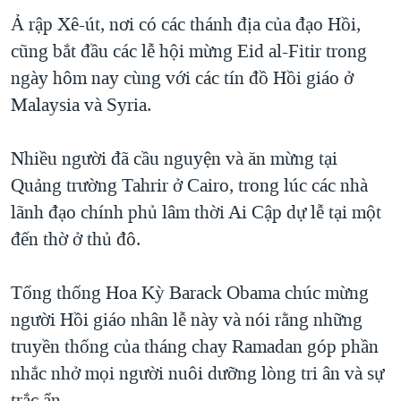
Ả rập Xê-út, nơi có các thánh địa của đạo Hồi,
QUAN HỆ VIỆT MỸ
cũng bắt đầu các lễ hội mừng Eid al-Fitir trong
ngày hôm nay cùng với các tín đồ Hồi giáo ở
Malaysia và Syria.
Nhiều người đã cầu nguyện và ăn mừng tại
Quảng trường Tahrir ở Cairo, trong lúc các nhà
lãnh đạo chính phủ lâm thời Ai Cập dự lễ tại một
đến thờ ở thủ đô.
Tổng thống Hoa Kỳ Barack Obama chúc mừng
người Hồi giáo nhân lễ này và nói rằng những
truyền thống của tháng chay Ramadan góp phần
nhắc nhở mọi người nuôi dưỡng lòng tri ân và sự
trắc ẩn.