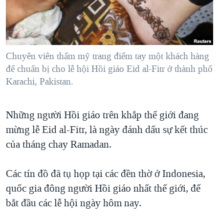
TẠI
VIDEO
"Tìm"
NGƯỜI VIỆT HẢI NGOẠI
HÀNH TRÌNH BẦU CỬ 2024
NGHE
ĐỜI SỐNG
MỘT NĂM CHIẾN TRANH TẠI DẢI GAZA
KINH TẾ
MẠNG XÃ HỘI
Chuyên viên thẩm mỹ trang điểm tay một khách hàng
GIẢI MÃ VÀNH ĐAI & CON ĐƯỜNG
KHOA HỌC
để chuẩn bị cho lễ hội Hồi giáo Eid al-Fitr ở thành phố
NGÀY TỊ NẠN THẾ GIỚI
Karachi, Pakistan.
SỨC KHOẺ
TRỊNH VĨNH BÌNH - NGƯỜI HẠ 'BÊN THẮNG CUỘC'
Ngôn ngữ khác
VĂN HOÁ
GROUND ZERO – XƯA VÀ NAY
Những người Hồi giáo trên khắp thế giới đang
THỂ THAO
CHI PHÍ CHIẾN TRANH AFGHANISTAN
mừng lễ Eid al-Fitr, là ngày đánh dấu sự kết thúc
GIÁO DỤC
của tháng chay Ramadan.
CÁC GIÁ TRỊ CỘNG HÒA Ở VIỆT NAM
THƯỢNG ĐỈNH TRUMP-KIM TẠI VIỆT NAM
Các tín đồ đã tụ họp tại các đền thờ ở Indonesia,
TRỊNH VĨNH BÌNH VS. CHÍNH PHỦ VIỆT NAM
quốc gia đông người Hồi giáo nhất thế giới, để
NGƯ DÂN VIỆT VÀ LÀN SÓNG TRỘM HẢI SÂM
bắt đầu các lễ hội ngày hôm nay.
BÊN KIA QUỐC LỘ: TIẾNG VỌNG TỪ NÔNG THÔN MỸ