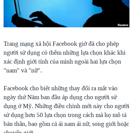
TẠI
VIDEO
"Tìm"
NGƯỜI VIỆT HẢI NGOẠI
HÀNH TRÌNH BẦU CỬ 2024
NGHE
ĐỜI SỐNG
MỘT NĂM CHIẾN TRANH TẠI DẢI GAZA
KINH TẾ
MẠNG XÃ HỘI
GIẢI MÃ VÀNH ĐAI & CON ĐƯỜNG
KHOA HỌC
Trang mạng xã hội Facebook giờ đã cho phép
NGÀY TỊ NẠN THẾ GIỚI
SỨC KHOẺ
người sử dụng có thêm những lựa chọn khác khi
TRỊNH VĨNH BÌNH - NGƯỜI HẠ 'BÊN THẮNG CUỘC'
Ngôn ngữ khác
VĂN HOÁ
xác định giới tính của mình ngoài hai lựa chọn
GROUND ZERO – XƯA VÀ NAY
"nam" và "nữ".
THỂ THAO
CHI PHÍ CHIẾN TRANH AFGHANISTAN
GIÁO DỤC
Facebook cho biết những thay đổi ra mắt vào
CÁC GIÁ TRỊ CỘNG HÒA Ở VIỆT NAM
ngày thứ Năm ban đầu áp dụng cho người sử
THƯỢNG ĐỈNH TRUMP-KIM TẠI VIỆT NAM
dụng ở Mỹ. Những điều chỉnh mới này cho người
TRỊNH VĨNH BÌNH VS. CHÍNH PHỦ VIỆT NAM
sử dụng hơn 50 lựa chọn trong cách mà họ mô tả
NGƯ DÂN VIỆT VÀ LÀN SÓNG TRỘM HẢI SÂM
bản thân, bao gồm cả ái nam ái nữ, song giới hoặc
BÊN KIA QUỐC LỘ: TIẾNG VỌNG TỪ NÔNG THÔN MỸ
chuyển giới.