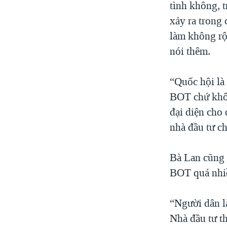
tình không, t
xảy ra trong
làm không rộ
nói thêm.
“Quốc hội là 
BOT chứ khôn
đại diện cho
nhà đầu tư c
Bà Lan cũng 
BOT quá nhiề
“Người dân l
Nhà đầu tư th