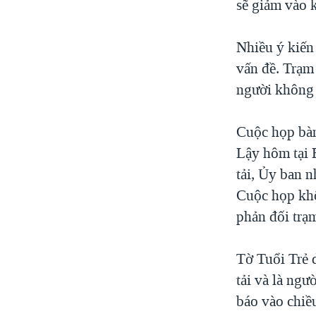
sẽ giảm vào 
Nhiều ý kiến 
vấn đề. Trạm
người không 
Cuộc họp bàn
Lậy hôm tại 
tải, Ủy ban n
Cuộc họp khôn
phản đối trạm
Tờ Tuổi Trẻ
tải và là ngư
báo vào chiều