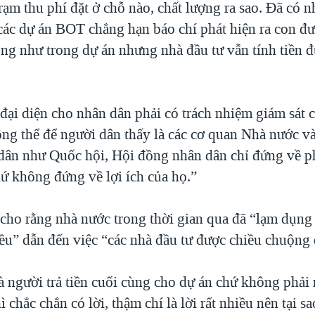
rạm thu phí đặt ở chỗ nào, chất lượng ra sao. Đã có n
 các dự án BOT chẳng hạn báo chí phát hiện ra con đ
ng như trong dự án nhưng nhà đầu tư vẫn tính tiền đ
đại diện cho nhân dân phải có trách nhiệm giám sát 
g thể để người dân thấy là các cơ quan Nhà nước và
 dân như Quốc hội, Hội đồng nhân dân chỉ đứng về ph
hứ không đứng về lợi ích của họ.”
cho rằng nhà nước trong thời gian qua đã “lạm dụng 
u” dẫn đến việc “các nhà đầu tư được chiều chuộng 
à người trả tiền cuối cùng cho dự án chứ không phải 
ì chắc chắn có lời, thậm chí là lời rất nhiều nên tại s