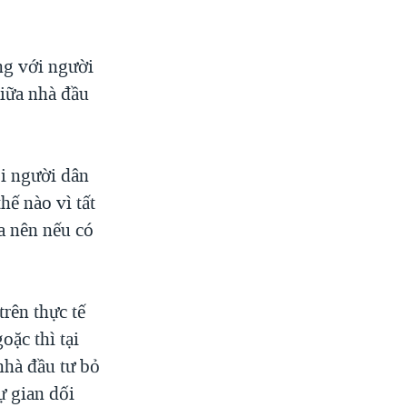
ng với người
giữa nhà đầu
ói người dân
hế nào vì tất
a nên nếu có
rên thực tế
oặc thì tại
nhà đầu tư bỏ
ự gian dối