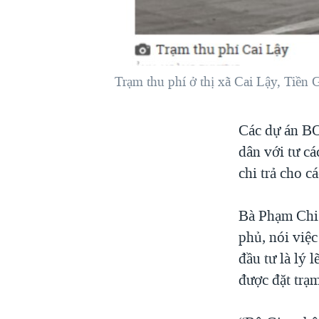
VIỆT NAM
NGƯ DÂN VIỆT VÀ LÀN SÓNG
TRỘM HẢI SÂM
Trạm thu phí ở thị xã Cai Lậy, Tiền 
BÊN KIA QUỐC LỘ: TIẾNG VỌNG
TỪ NÔNG THÔN MỸ
QUAN HỆ VIỆT MỸ
Các dự án BO
dân với tư cá
chi trả cho c
Bà Phạm Chi 
phủ, nói việc
đầu tư là lý 
được đặt trạm