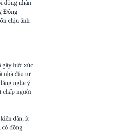
ội đồng nhân
ng Đông
vốn chịu ảnh
ã gây bức xúc
à nhà đầu tư
 lắng nghe ý
t chấp người
kiến dân, ít
a có đồng