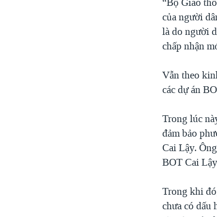
“Bộ Giao thô
của người dân
là do người d
chấp nhận mớ
Vẫn theo kin
các dự án BO
Trong lúc nà
đảm bảo phươ
Cai Lậy. Ông
BOT Cai Lậy”
Trong khi đó,
chưa có dấu 