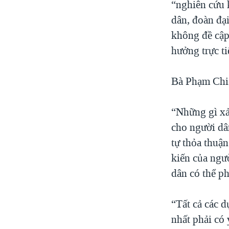
“nghiên cứu 
dân, đoàn đạ
không đề cập
hưởng trực ti
Bà Phạm Chi 
“Những gì xả
cho người dâ
tự thỏa thuậ
kiến của ngư
dân có thể p
“Tất cả các d
nhất phải có