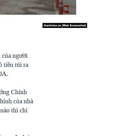
n của người
tiền túi ra
VOA.
ướng Chính
 chính của nhà
 nào thì chỉ