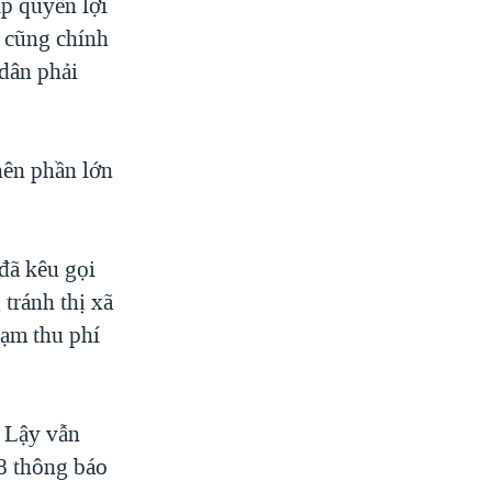
ấp quyền lợi
a cũng chính
 dân phải
nên phần lớn
đã kêu gọi
tránh thị xã
rạm thu phí
i Lậy vẫn
/8 thông báo