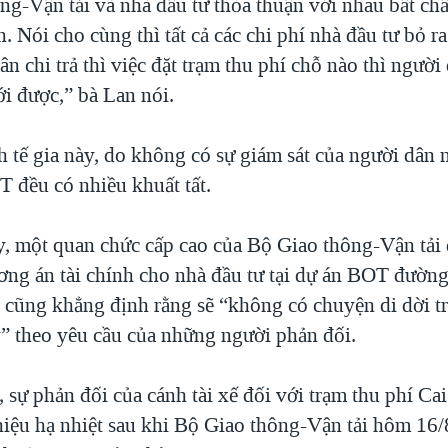
ng-Vận tải và nhà đầu tư thỏa thuận với nhau bất ch
. Nói cho cùng thì tất cả các chi phí nhà đầu tư bỏ r
ân chi trả thì việc đặt trạm thu phí chỗ nào thì người
i được,” bà Lan nói.
h tế gia này, do không có sự giám sát của người dân 
T đều có nhiều khuất tất.
y, một quan chức cấp cao của Bộ Giao thông-Vận tải 
ng án tài chính cho nhà đầu tư tại dự án BOT đường 
 cũng khẳng định rằng sẽ “không có chuyện di dời t
 theo yêu cầu của những người phản đối.
 sự phản đối của cánh tài xế đối với trạm thu phí Ca
hiệu hạ nhiệt sau khi Bộ Giao thông-Vận tải hôm 16