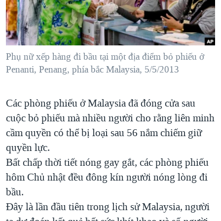
TẠI
VIDEO
"Tìm"
NGƯỜI VIỆT HẢI NGOẠI
HÀNH TRÌNH BẦU CỬ 2024
NGHE
ĐỜI SỐNG
MỘT NĂM CHIẾN TRANH TẠI DẢI GAZA
KINH TẾ
MẠNG XÃ HỘI
Phụ nữ xếp hàng đi bầu tại một địa điểm bỏ phiếu ở
GIẢI MÃ VÀNH ĐAI & CON ĐƯỜNG
KHOA HỌC
Penanti, Penang, phía bắc Malaysia, 5/5/2013
NGÀY TỊ NẠN THẾ GIỚI
SỨC KHOẺ
TRỊNH VĨNH BÌNH - NGƯỜI HẠ 'BÊN THẮNG CUỘC'
Ngôn ngữ khác
VĂN HOÁ
Các phòng phiếu ở Malaysia đã đóng cửa sau
GROUND ZERO – XƯA VÀ NAY
cuộc bỏ phiếu mà nhiều người cho rằng liên minh
THỂ THAO
CHI PHÍ CHIẾN TRANH AFGHANISTAN
cầm quyền có thể bị loại sau 56 nắm chiếm giữ
GIÁO DỤC
CÁC GIÁ TRỊ CỘNG HÒA Ở VIỆT NAM
quyền lực.
Bất chấp thời tiết nóng gay gắt, các phòng phiếu
THƯỢNG ĐỈNH TRUMP-KIM TẠI VIỆT NAM
hôm Chủ nhật đều đông kín người nóng lòng đi
TRỊNH VĨNH BÌNH VS. CHÍNH PHỦ VIỆT NAM
bầu.
NGƯ DÂN VIỆT VÀ LÀN SÓNG TRỘM HẢI SÂM
Đây là lần đầu tiên trong lịch sử Malaysia, người
BÊN KIA QUỐC LỘ: TIẾNG VỌNG TỪ NÔNG THÔN MỸ