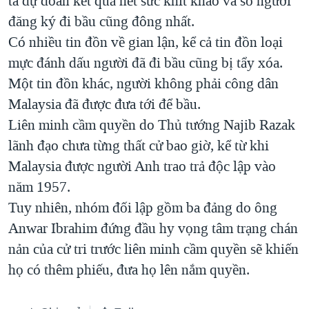
ta dự đoán kết quả hết sức khít khao và số người
QUAN HỆ VIỆT MỸ
đăng ký đi bầu cũng đông nhất.
Có nhiều tin đồn về gian lận, kể cả tin đồn loại
mực đánh dấu người đã đi bầu cũng bị tẩy xóa.
Một tin đồn khác, người không phải công dân
Malaysia đã được đưa tới để bầu.
Liên minh cầm quyền do Thủ tướng Najib Razak
lãnh đạo chưa từng thất cử bao giờ, kể từ khi
Malaysia được người Anh trao trả độc lập vào
năm 1957.
Tuy nhiên, nhóm đối lập gồm ba đảng do ông
Anwar Ibrahim đứng đầu hy vọng tâm trạng chán
nản của cử tri trước liên minh cầm quyền sẽ khiến
họ có thêm phiếu, đưa họ lên nắm quyền.