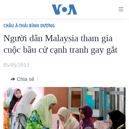
Đường
dẫn
CHÂU Á-THÁI BÌNH DƯƠNG
truy
TRANG CHỦ
Người dân Malaysia tham gia
cập
VIỆT NAM
cuộc bầu cử cạnh tranh gay gắt
Tới
HOA KỲ
nội
BIỂN ĐÔNG
05/05/2013
dung
THẾ GIỚI
chính
Chia sẻ
BLOG
Tới
điều
DIỄN ĐÀN
hướng
MỤC
chính
CHUYÊN ĐỀ
TỰ DO BÁO CHÍ
Đi
HỌC TIẾNG ANH
VẠCH TRẦN TIN GIẢ
CHIẾN TRANH THƯƠNG MẠI CỦA MỸ: QUÁ KHỨ VÀ HIỆN
tới