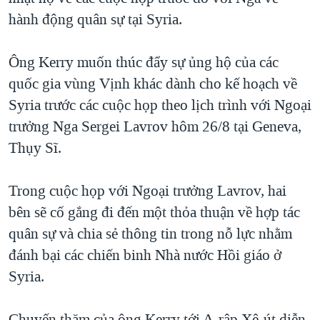
hành động quân sự tại Syria.
QUAN HỆ VIỆT MỸ
Ông Kerry muốn thúc đẩy sự ủng hộ của các
quốc gia vùng Vịnh khác dành cho kế hoạch về
Syria trước các cuộc họp theo lịch trình với Ngoại
trưởng Nga Sergei Lavrov hôm 26/8 tại Geneva,
Thụy Sĩ.
Trong cuộc họp với Ngoại trưởng Lavrov, hai
bên sẽ cố gắng đi đến một thỏa thuận về hợp tác
quân sự và chia sẻ thông tin trong nỗ lực nhằm
đánh bại các chiến binh Nhà nước Hồi giáo ở
Syria.
Chuyến thăm của ông Kerry tới A-rập Xê-út diễn