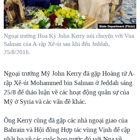
TẠI
VIDEO
"Tìm"
NGƯỜI VIỆT HẢI NGOẠI
HÀNH TRÌNH BẦU CỬ 2024
NGHE
ĐỜI SỐNG
MỘT NĂM CHIẾN TRANH TẠI DẢI GAZA
KINH TẾ
MẠNG XÃ HỘI
Ngoại trưởng Hoa Kỳ John Kerry nói chuyện với Vua
GIẢI MÃ VÀNH ĐAI & CON ĐƯỜNG
KHOA HỌC
Salman của A-rập Xê-út sau khi đến Jeddah,
NGÀY TỊ NẠN THẾ GIỚI
25/8/2016.
SỨC KHOẺ
TRỊNH VĨNH BÌNH - NGƯỜI HẠ 'BÊN THẮNG CUỘC'
Ngôn ngữ khác
VĂN HOÁ
GROUND ZERO – XƯA VÀ NAY
Ngoại trưởng Mỹ John Kerry đã gặp Hoàng tử A-
THỂ THAO
CHI PHÍ CHIẾN TRANH AFGHANISTAN
rập Xê-út Mohammed bin Salman ở Jeddah sáng
GIÁO DỤC
25/8 để thảo luận về các hoạt động quân sự của
CÁC GIÁ TRỊ CỘNG HÒA Ở VIỆT NAM
Mỹ ở Syria và các vấn đề khác.
THƯỢNG ĐỈNH TRUMP-KIM TẠI VIỆT NAM
TRỊNH VĨNH BÌNH VS. CHÍNH PHỦ VIỆT NAM
Ông Kerry cũng đã gặp các nhà ngoại giao của
NGƯ DÂN VIỆT VÀ LÀN SÓNG TRỘM HẢI SÂM
Bahrain và Hội đồng Hợp tác vùng Vịnh để cập
BÊN KIA QUỐC LỘ: TIẾNG VỌNG TỪ NÔNG THÔN MỸ
nhật họ về các cuộc họp trước đó với Nga về