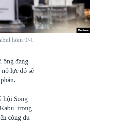
abul hôm 9/4.
ủ ông đang
 nỗ lực đó sẽ
 phán.
ỷ hội Song
 Kabul trong
yến công du