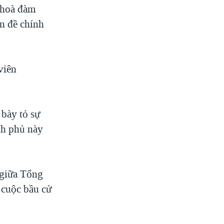
c hoà đàm
n đề chính
viên
bày tỏ sự
nh phủ này
 giữa Tổng
 cuộc bầu cử