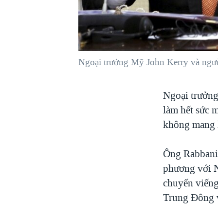
VIỆT NAM
NGƯ DÂN VIỆT VÀ LÀN SÓNG
TRỘM HẢI SÂM
BÊN KIA QUỐC LỘ: TIẾNG VỌNG
Ngoại trưởng Mỹ John Kerry và ngườ
TỪ NÔNG THÔN MỸ
QUAN HỆ VIỆT MỸ
Ngoại trưởng
làm hết sức 
không mang l
Ông Rabbani 
phương với N
chuyến viếng
Trung Đông 