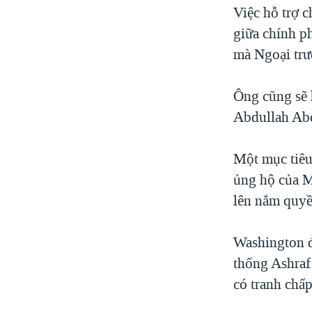
Việc hỗ trợ 
giữa chính p
mà Ngoại trư
Ông cũng sẽ 
Abdullah Abd
Một mục tiêu
ủng hộ của M
lên nắm quyề
Washington đ
thống Ashraf
có tranh chấ