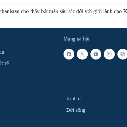
anistan cho thấy bất mãn sâu sắc đối với giới lãnh đạo 
Mạng xã hội
am
ốc tế
Kinh tế
Ðời sống