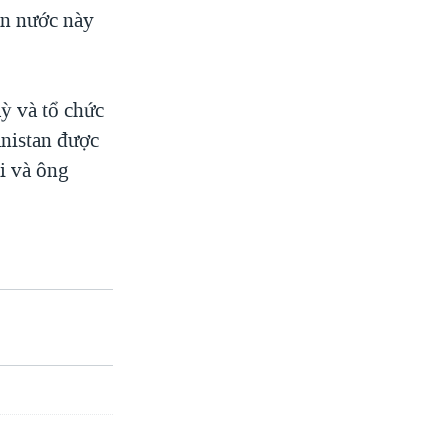
ân nước này
ỳ và tổ chức
nistan được
i và ông