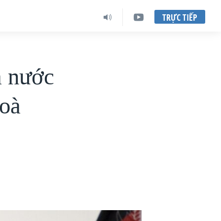
TRỰC TIẾP
a nước
hoà