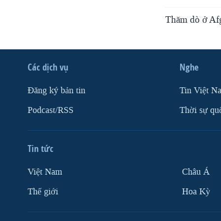
Thăm dò ở Afgh
Các dịch vụ
Nghe
Ðăng ký bản tin
Tin Việt N
Podcast/RSS
Thời sự qu
Tin tức
Việt Nam
Châu Á
Thế giới
Hoa Kỳ