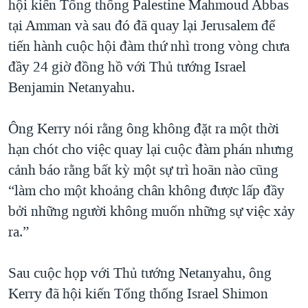
hội kiến Tổng thống Palestine Mahmoud Abbas
QUAN HỆ VIỆT MỸ
tại Amman và sau đó đã quay lại Jerusalem để
tiến hành cuộc hội đàm thứ nhì trong vòng chưa
đầy 24 giờ đồng hồ với Thủ tướng Israel
Benjamin Netanyahu.
Ông Kerry nói rằng ông không đặt ra một thời
hạn chót cho việc quay lại cuộc đàm phán nhưng
cảnh báo rằng bất kỳ một sự trì hoãn nào cũng
“làm cho một khoảng chân không được lấp đầy
bởi những người không muốn những sự việc xảy
ra.”
Sau cuộc họp với Thủ tướng Netanyahu, ông
Kerry đã hội kiến Tổng thống Israel Shimon