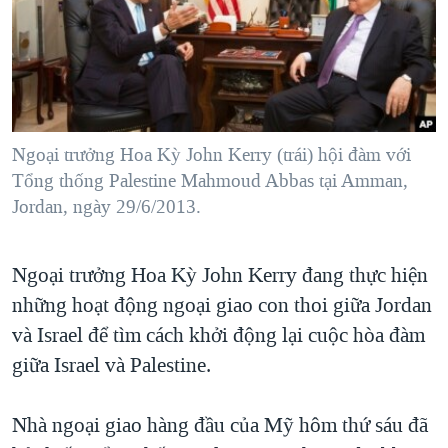
TẠI
VIDEO
"Tìm"
NGƯỜI VIỆT HẢI NGOẠI
HÀNH TRÌNH BẦU CỬ 2024
NGHE
ĐỜI SỐNG
MỘT NĂM CHIẾN TRANH TẠI DẢI GAZA
KINH TẾ
MẠNG XÃ HỘI
GIẢI MÃ VÀNH ĐAI & CON ĐƯỜNG
KHOA HỌC
NGÀY TỊ NẠN THẾ GIỚI
Ngoại trưởng Hoa Kỳ John Kerry (trái) hội đàm với
SỨC KHOẺ
Tổng thống Palestine Mahmoud Abbas tại Amman,
TRỊNH VĨNH BÌNH - NGƯỜI HẠ 'BÊN THẮNG CUỘC'
Ngôn ngữ khác
VĂN HOÁ
Jordan, ngày 29/6/2013.
GROUND ZERO – XƯA VÀ NAY
THỂ THAO
CHI PHÍ CHIẾN TRANH AFGHANISTAN
Ngoại trưởng Hoa Kỳ John Kerry đang thực hiện
GIÁO DỤC
CÁC GIÁ TRỊ CỘNG HÒA Ở VIỆT NAM
những hoạt động ngoại giao con thoi giữa Jordan
THƯỢNG ĐỈNH TRUMP-KIM TẠI VIỆT NAM
và Israel để tìm cách khởi động lại cuộc hòa đàm
giữa Israel và Palestine.
TRỊNH VĨNH BÌNH VS. CHÍNH PHỦ VIỆT NAM
NGƯ DÂN VIỆT VÀ LÀN SÓNG TRỘM HẢI SÂM
Nhà ngoại giao hàng đầu của Mỹ hôm thứ sáu đã
BÊN KIA QUỐC LỘ: TIẾNG VỌNG TỪ NÔNG THÔN MỸ