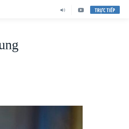
TRỰC TIẾP
rung