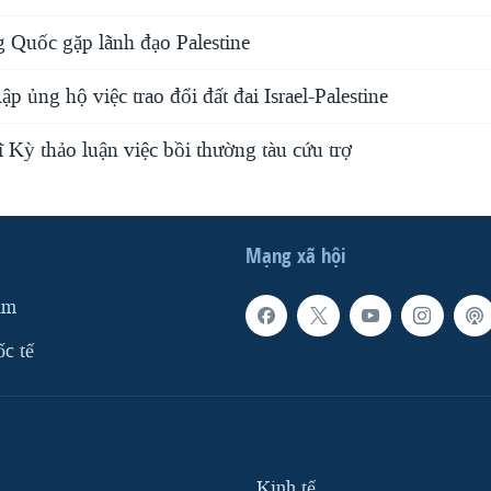
g Quốc gặp lãnh đạo Palestine
p ủng hộ việc trao đổi đất đai Israel-Palestine
ĩ Kỳ thảo luận việc bồi thường tàu cứu trợ
Mạng xã hội
am
ốc tế
Kinh tế