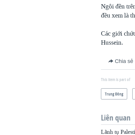
Ngôi đền trê
đều xem là th
Các giới chứ
Hussein.
Chia sẻ
This item is part of
Trung Ðông
Liên quan
Lãnh tụ Palest