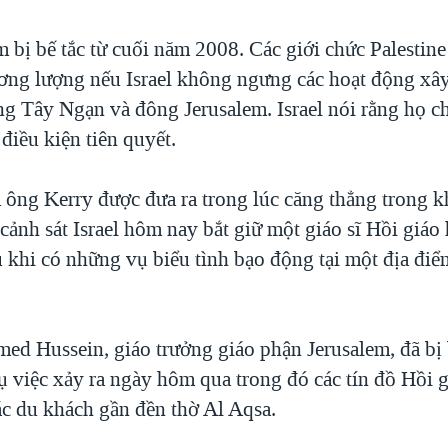
 bị bế tắc từ cuối năm 2008. Các giới chức Palestine
ơng lượng nếu Israel không ngưng các hoạt động xâ
ng Tây Ngạn và đông Jerusalem. Israel nói rằng họ c
điều kiện tiên quyết.
 ông Kerry được đưa ra trong lúc căng thẳng trong k
 cảnh sát Israel hôm nay bắt giữ một giáo sĩ Hồi giáo
u khi có những vụ biểu tình bạo động tại một địa điể
 Hussein, giáo trưởng giáo phận Jerusalem, đã bị 
ụ việc xảy ra ngày hôm qua trong đó các tín đồ Hồi 
ác du khách gần đền thờ Al Aqsa.