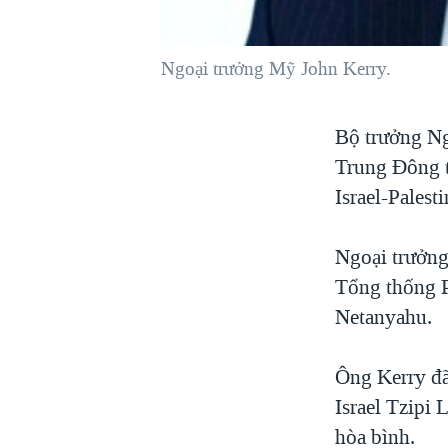
VIỆT NAM
NGƯ DÂN VIỆT VÀ LÀN SÓNG
Ngoại trưởng Mỹ John Kerry.
TRỘM HẢI SÂM
BÊN KIA QUỐC LỘ: TIẾNG VỌNG
Bộ trưởng Ng
TỪ NÔNG THÔN MỸ
Trung Ðông t
QUAN HỆ VIỆT MỸ
Israel-Palest
Ngoại trưởng
Tổng thống P
Netanyahu.
Ông Kerry đã
Israel Tzipi 
hòa bình.