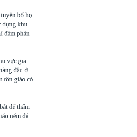
 tuyên bố họ
y dựng khu
hỉ đàm phán
hu vực gia
 hàng đầu ở
m tôn giáo có
bắt để thẩm
giáo ném đá