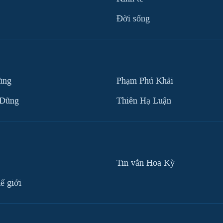
Ðời sống
ùng
Phạm Phú Khải
 Dũng
Thiên Hạ Luận
Tin vắn Hoa Kỳ
ế giới