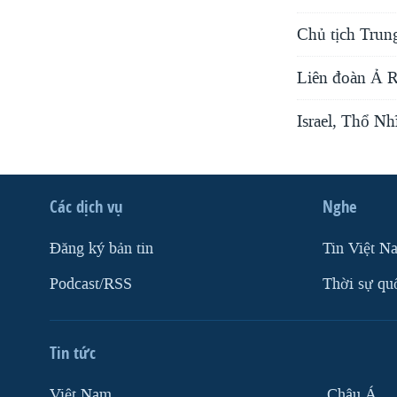
Chủ tịch Trun
Liên đoàn Ả Rậ
Israel, Thổ Nh
Các dịch vụ
Nghe
Ðăng ký bản tin
Tin Việt N
Podcast/RSS
Thời sự qu
Tin tức
Việt Nam
Châu Á