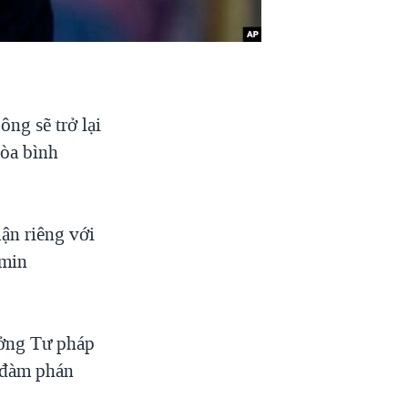
ng sẽ trở lại
hòa bình
ận riêng với
amin
ưởng Tư pháp
c đàm phán