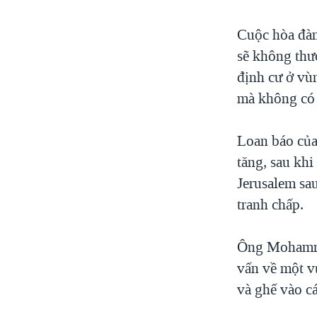
Cuộc hòa đàm
sẽ không thư
định cư ở vù
mà không có 
Loan báo của
tăng, sau khi
Jerusalem sa
tranh chấp.
Ông Mohammed
vấn về một v
và ghế vào c