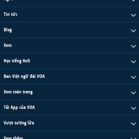
Tin tức
Blog
Xem
Học tiếng Anh
Ban Việt ngữ đài VOA
Xem toàn trang
Tải App của VOA
Vượt tường lửa
Xem thêm