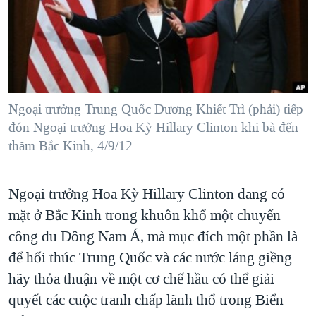
TẠI
VIDEO
"Tìm"
NGƯỜI VIỆT HẢI NGOẠI
HÀNH TRÌNH BẦU CỬ 2024
NGHE
ĐỜI SỐNG
MỘT NĂM CHIẾN TRANH TẠI DẢI GAZA
KINH TẾ
MẠNG XÃ HỘI
GIẢI MÃ VÀNH ĐAI & CON ĐƯỜNG
KHOA HỌC
NGÀY TỊ NẠN THẾ GIỚI
Ngoại trưởng Trung Quốc Dương Khiết Trì (phải) tiếp
SỨC KHOẺ
đón Ngoại trưởng Hoa Kỳ Hillary Clinton khi bà đến
TRỊNH VĨNH BÌNH - NGƯỜI HẠ 'BÊN THẮNG CUỘC'
Ngôn ngữ khác
VĂN HOÁ
thăm Bắc Kinh, 4/9/12
GROUND ZERO – XƯA VÀ NAY
THỂ THAO
CHI PHÍ CHIẾN TRANH AFGHANISTAN
Ngoại trưởng Hoa Kỳ Hillary Clinton đang có
GIÁO DỤC
CÁC GIÁ TRỊ CỘNG HÒA Ở VIỆT NAM
mặt ở Bắc Kinh trong khuôn khổ một chuyến
THƯỢNG ĐỈNH TRUMP-KIM TẠI VIỆT NAM
công du Đông Nam Á, mà mục đích một phần là
để hối thúc Trung Quốc và các nước láng giềng
TRỊNH VĨNH BÌNH VS. CHÍNH PHỦ VIỆT NAM
hãy thỏa thuận về một cơ chế hầu có thể giải
NGƯ DÂN VIỆT VÀ LÀN SÓNG TRỘM HẢI SÂM
quyết các cuộc tranh chấp lãnh thổ trong Biển
BÊN KIA QUỐC LỘ: TIẾNG VỌNG TỪ NÔNG THÔN MỸ