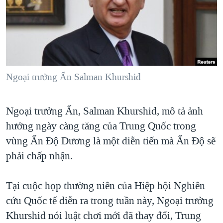
TẠI
VIDEO
"Tìm"
NGƯỜI VIỆT HẢI NGOẠI
HÀNH TRÌNH BẦU CỬ 2024
NGHE
ĐỜI SỐNG
MỘT NĂM CHIẾN TRANH TẠI DẢI GAZA
KINH TẾ
MẠNG XÃ HỘI
GIẢI MÃ VÀNH ĐAI & CON ĐƯỜNG
KHOA HỌC
NGÀY TỊ NẠN THẾ GIỚI
Ngoại trưởng Ấn Salman Khurshid
SỨC KHOẺ
TRỊNH VĨNH BÌNH - NGƯỜI HẠ 'BÊN THẮNG CUỘC'
Ngôn ngữ khác
VĂN HOÁ
Ngoại trưởng Ấn, Salman Khurshid, mô tả ảnh
GROUND ZERO – XƯA VÀ NAY
THỂ THAO
hưởng ngày càng tăng của Trung Quốc trong
CHI PHÍ CHIẾN TRANH AFGHANISTAN
GIÁO DỤC
vùng Ấn Độ Dương là một diễn tiến mà Ấn Độ sẽ
CÁC GIÁ TRỊ CỘNG HÒA Ở VIỆT NAM
phải chấp nhận.
THƯỢNG ĐỈNH TRUMP-KIM TẠI VIỆT NAM
TRỊNH VĨNH BÌNH VS. CHÍNH PHỦ VIỆT NAM
Tại cuộc họp thường niên của Hiệp hội Nghiên
cứu Quốc tế diễn ra trong tuần này, Ngoại trưởng
NGƯ DÂN VIỆT VÀ LÀN SÓNG TRỘM HẢI SÂM
Khurshid nói luật chơi mới đã thay đổi, Trung
BÊN KIA QUỐC LỘ: TIẾNG VỌNG TỪ NÔNG THÔN MỸ