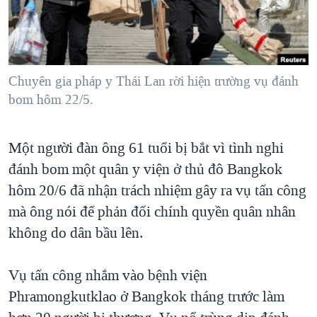
TẠI
VIDEO
"Tìm"
NGƯỜI VIỆT HẢI NGOẠI
HÀNH TRÌNH BẦU CỬ 2024
NGHE
ĐỜI SỐNG
MỘT NĂM CHIẾN TRANH TẠI DẢI GAZA
KINH TẾ
MẠNG XÃ HỘI
Chuyên gia pháp y Thái Lan rời hiện trường vụ đánh
GIẢI MÃ VÀNH ĐAI & CON ĐƯỜNG
KHOA HỌC
bom hôm 22/5.
NGÀY TỊ NẠN THẾ GIỚI
SỨC KHOẺ
TRỊNH VĨNH BÌNH - NGƯỜI HẠ 'BÊN THẮNG CUỘC'
Ngôn ngữ khác
VĂN HOÁ
Một người đàn ông 61 tuổi bị bắt vì tình nghi
GROUND ZERO – XƯA VÀ NAY
đánh bom một quân y viện ở thủ đô Bangkok
THỂ THAO
CHI PHÍ CHIẾN TRANH AFGHANISTAN
hôm 20/6 đã nhận trách nhiệm gây ra vụ tấn công
GIÁO DỤC
CÁC GIÁ TRỊ CỘNG HÒA Ở VIỆT NAM
mà ông nói để phản đối chính quyền quân nhân
không do dân bầu lên.
THƯỢNG ĐỈNH TRUMP-KIM TẠI VIỆT NAM
TRỊNH VĨNH BÌNH VS. CHÍNH PHỦ VIỆT NAM
Vụ tấn công nhắm vào bệnh viện
NGƯ DÂN VIỆT VÀ LÀN SÓNG TRỘM HẢI SÂM
Phramongkutklao ở Bangkok tháng trước làm
BÊN KIA QUỐC LỘ: TIẾNG VỌNG TỪ NÔNG THÔN MỸ