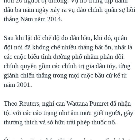
hơn 20 người bị thương. Vụ nổ trùng dịp đánh
QUAN HỆ VIỆT MỸ
dấu ba năm ngày xảy ra vụ đảo chính quân sự hồi
tháng Năm năm 2014.
Sau khi lật đổ chế độ do dân bầu, khi đó, quân
đội nói đã khống chế nhiều tháng bất ổn, nhất là
các cuộc biểu tình đường phố nhằm phản đối
chính quyền gồm các chính trị gia dân túy, từng
giành chiến thắng trong mọi cuộc bầu cử kể từ
năm 2001.
Theo Reuters, nghi can Wattana Pumret đã nhận
tội với các cáo trạng như âm mưu giết người, gây
thương thích và sở hữu trái phép thuốc nổ.