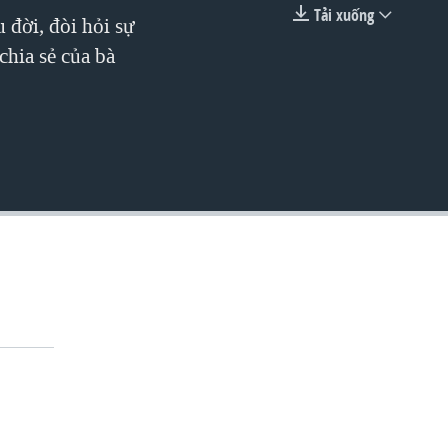
Tải xuống
đời, đòi hỏi sự
EMBED
chia sẻ của bà