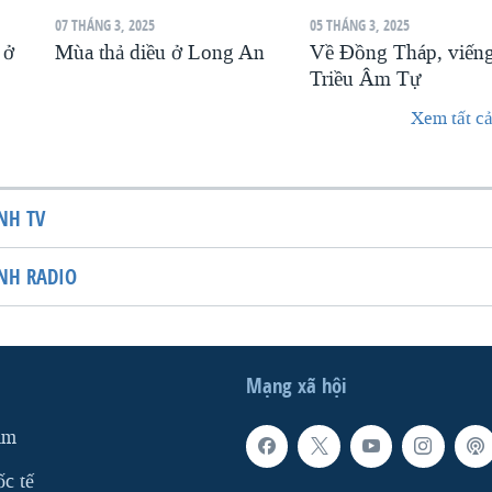
07 THÁNG 3, 2025
05 THÁNG 3, 2025
ở
Mùa thả diều ở Long An
Về Đồng Tháp, viến
Triều Âm Tự
Xem tất cả
NH TV
NH RADIO
Mạng xã hội
am
ốc tế