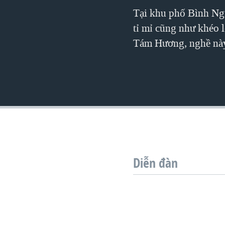
VIỆT NAM
Tại khu phố Bình Ngu
tỉ mỉ cũng như khéo 
NGƯ DÂN VIỆT VÀ LÀN SÓNG
TRỘM HẢI SÂM
Tám Hương, nghề này
BÊN KIA QUỐC LỘ: TIẾNG VỌNG
TỪ NÔNG THÔN MỸ
QUAN HỆ VIỆT MỸ
Diễn đàn