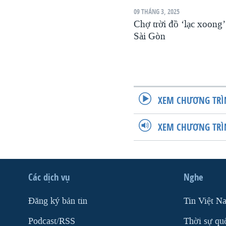
09 THÁNG 3, 2025
Chợ trời đồ ‘lạc xoong’ 
Sài Gòn
XEM CHƯƠNG TRÌ
XEM CHƯƠNG TRÌ
Các dịch vụ
Nghe
Ðăng ký bản tin
Tin Việt N
Podcast/RSS
Thời sự qu