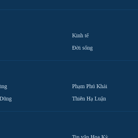
Kinh tế
Ðời sống
ùng
Phạm Phú Khải
 Dũng
Thiên Hạ Luận
Tin vắn Hoa Kỳ