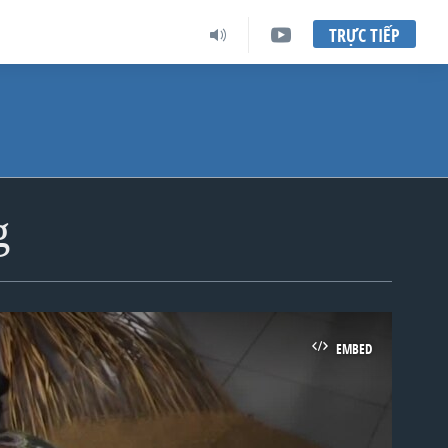
TRỰC TIẾP
g
EMBED