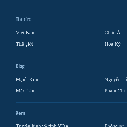
Tin tức
Việt Nam
Châu Á
Thế giới
Hoa Kỳ
Blog
Mạnh Kim
Nguyễn H
Mặc Lâm
Phạm Chí
Xem
Truyền hình vệ tinh VOA
Phóng sự