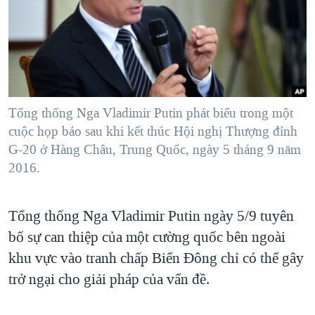
TẠI
VIDEO
"Tìm"
NGƯỜI VIỆT HẢI NGOẠI
HÀNH TRÌNH BẦU CỬ 2024
NGHE
ĐỜI SỐNG
MỘT NĂM CHIẾN TRANH TẠI DẢI GAZA
KINH TẾ
MẠNG XÃ HỘI
GIẢI MÃ VÀNH ĐAI & CON ĐƯỜNG
KHOA HỌC
NGÀY TỊ NẠN THẾ GIỚI
Tổng thống Nga Vladimir Putin phát biểu trong một
SỨC KHOẺ
cuộc họp báo sau khi kết thúc Hội nghị Thượng đỉnh
TRỊNH VĨNH BÌNH - NGƯỜI HẠ 'BÊN THẮNG CUỘC'
Ngôn ngữ khác
VĂN HOÁ
G-20 ở Hàng Châu, Trung Quốc, ngày 5 tháng 9 năm
GROUND ZERO – XƯA VÀ NAY
2016.
THỂ THAO
CHI PHÍ CHIẾN TRANH AFGHANISTAN
GIÁO DỤC
CÁC GIÁ TRỊ CỘNG HÒA Ở VIỆT NAM
Tổng thống Nga Vladimir Putin ngày 5/9 tuyên
THƯỢNG ĐỈNH TRUMP-KIM TẠI VIỆT NAM
bố sự can thiệp của một cường quốc bên ngoài
khu vực vào tranh chấp Biển Đông chỉ có thể gây
TRỊNH VĨNH BÌNH VS. CHÍNH PHỦ VIỆT NAM
trở ngại cho giải pháp của vấn đề.
NGƯ DÂN VIỆT VÀ LÀN SÓNG TRỘM HẢI SÂM
BÊN KIA QUỐC LỘ: TIẾNG VỌNG TỪ NÔNG THÔN MỸ