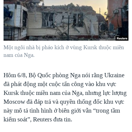
TẠI
VIDEO
"Tìm"
NGƯỜI VIỆT HẢI NGOẠI
HÀNH TRÌNH BẦU CỬ 2024
NGHE
ĐỜI SỐNG
MỘT NĂM CHIẾN TRANH TẠI DẢI GAZA
KINH TẾ
MẠNG XÃ HỘI
GIẢI MÃ VÀNH ĐAI & CON ĐƯỜNG
KHOA HỌC
NGÀY TỊ NẠN THẾ GIỚI
Một ngôi nhà bị pháo kích ở vùng Kursk thuộc miền
SỨC KHOẺ
nam của Nga.
TRỊNH VĨNH BÌNH - NGƯỜI HẠ 'BÊN THẮNG CUỘC'
Ngôn ngữ khác
VĂN HOÁ
GROUND ZERO – XƯA VÀ NAY
THỂ THAO
Hôm 6/8, Bộ Quốc phòng Nga nói rằng Ukraine
CHI PHÍ CHIẾN TRANH AFGHANISTAN
GIÁO DỤC
đã phát động một cuộc tấn công vào khu vực
CÁC GIÁ TRỊ CỘNG HÒA Ở VIỆT NAM
Kursk thuộc miền nam của Nga, nhưng lực lượng
THƯỢNG ĐỈNH TRUMP-KIM TẠI VIỆT NAM
Moscow đã đáp trả và quyền thống đốc khu vực
TRỊNH VĨNH BÌNH VS. CHÍNH PHỦ VIỆT NAM
này mô tả tình hình ở biên giới vẫn “trong tầm
kiểm soát”, Reuters đưa tin.
NGƯ DÂN VIỆT VÀ LÀN SÓNG TRỘM HẢI SÂM
BÊN KIA QUỐC LỘ: TIẾNG VỌNG TỪ NÔNG THÔN MỸ