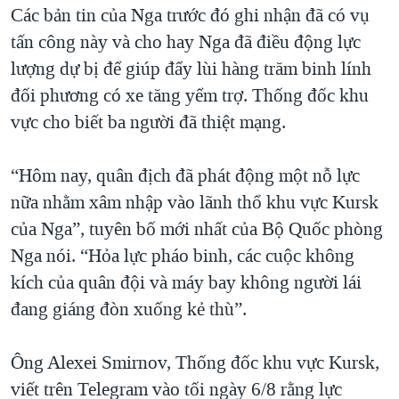
Các bản tin của Nga trước đó ghi nhận đã có vụ
QUAN HỆ VIỆT MỸ
tấn công này và cho hay Nga đã điều động lực
lượng dự bị để giúp đẩy lùi hàng trăm binh lính
đối phương có xe tăng yểm trợ. Thống đốc khu
vực cho biết ba người đã thiệt mạng.
“Hôm nay, quân địch đã phát động một nỗ lực
nữa nhằm xâm nhập vào lãnh thổ khu vực Kursk
của Nga”, tuyên bố mới nhất của Bộ Quốc phòng
Nga nói. “Hỏa lực pháo binh, các cuộc không
kích của quân đội và máy bay không người lái
đang giáng đòn xuống kẻ thù”.
Ông Alexei Smirnov, Thống đốc khu vực Kursk,
viết trên Telegram vào tối ngày 6/8 rằng lực