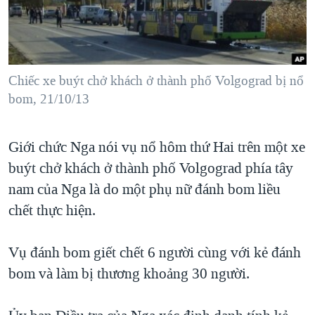
TẠI
VIDEO
"Tìm"
NGƯỜI VIỆT HẢI NGOẠI
HÀNH TRÌNH BẦU CỬ 2024
NGHE
ĐỜI SỐNG
MỘT NĂM CHIẾN TRANH TẠI DẢI GAZA
KINH TẾ
MẠNG XÃ HỘI
Chiếc xe buýt chở khách ở thành phố Volgograd bị nổ
GIẢI MÃ VÀNH ĐAI & CON ĐƯỜNG
KHOA HỌC
bom, 21/10/13
NGÀY TỊ NẠN THẾ GIỚI
SỨC KHOẺ
TRỊNH VĨNH BÌNH - NGƯỜI HẠ 'BÊN THẮNG CUỘC'
Ngôn ngữ khác
VĂN HOÁ
Giới chức Nga nói vụ nổ hôm thứ Hai trên một xe
GROUND ZERO – XƯA VÀ NAY
buýt chở khách ở thành phố Volgograd phía tây
THỂ THAO
CHI PHÍ CHIẾN TRANH AFGHANISTAN
nam của Nga là do một phụ nữ đánh bom liều
GIÁO DỤC
CÁC GIÁ TRỊ CỘNG HÒA Ở VIỆT NAM
chết thực hiện.
THƯỢNG ĐỈNH TRUMP-KIM TẠI VIỆT NAM
Vụ đánh bom giết chết 6 người cùng với kẻ đánh
TRỊNH VĨNH BÌNH VS. CHÍNH PHỦ VIỆT NAM
bom và làm bị thương khoảng 30 người.
NGƯ DÂN VIỆT VÀ LÀN SÓNG TRỘM HẢI SÂM
BÊN KIA QUỐC LỘ: TIẾNG VỌNG TỪ NÔNG THÔN MỸ