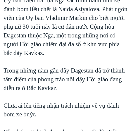
Ủy ban Ðiều tra của Nga xác định danh tính kẻ
QUAN HỆ VIỆT MỸ
đánh bom liều chết là Naida Asiyalova. Phát ngôn
viên của Ủy ban Vladimir Markin cho biết người
phụ nữ 30 tuổi này là cư dân nước Cộng hòa
Dagestan thuộc Nga, một trong những nơi có
người Hồi giáo chiếm đại đa số ở khu vực phía
bắc dãy Kavkaz.
Trong những năm gần đây Dagestan đã trở thành
tâm điểm của phong trào nổi dậy Hồi giáo đang
diễn ra ở Bắc Kavkaz.
Chưa ai lên tiếng nhận trách nhiệm về vụ đánh
bom xe buýt.