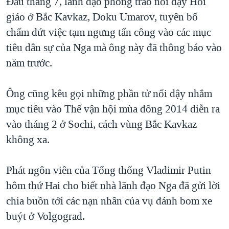
Ðầu tháng 7, lãnh đạo phong trào nổi dậy Hồi
giáo ở Bắc Kavkaz, Doku Umarov, tuyên bố
chấm dứt việc tạm ngưng tấn công vào các mục
tiêu dân sự của Nga mà ông này đã thông báo vào
năm trước.
Ông cũng kêu gọi những phần tử nổi dậy nhắm
mục tiêu vào Thế vận hội mùa đông 2014 diễn ra
vào tháng 2 ở Sochi, cách vùng Bắc Kavkaz
không xa.
Phát ngôn viên của Tổng thống Vladimir Putin
hôm thứ Hai cho biết nhà lãnh đạo Nga đã gửi lời
chia buồn tới các nạn nhân của vụ đánh bom xe
buýt ở Volgograd.