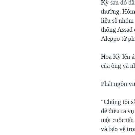
Kỳ sau đó đã 
thường. Hôm 
liệu sẽ nhóm 
thống Assad 
Aleppo từ ph
Hoa Kỳ lên án
của ông và n
Phát ngôn vi
"Chúng tôi s
để điều ra vụ
một cuộc tấn
và bảo vệ tro