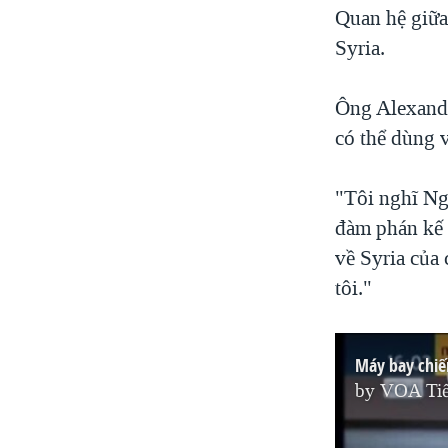
Quan hệ giữa
Syria.
Ông Alexande
có thể dùng v
"Tôi nghĩ Nga
đàm phán kế 
về Syria của
tôi."
Máy bay chiế
by
VOA Tiế