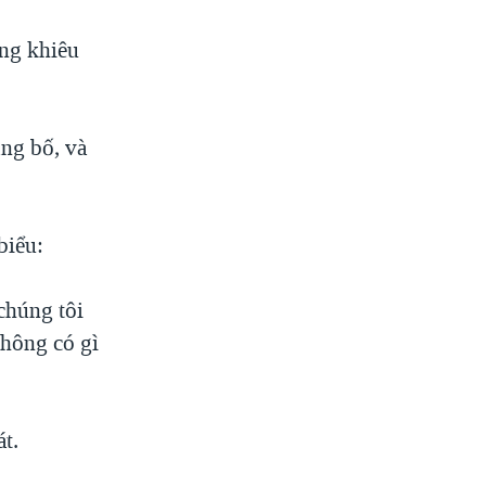
ộng khiêu
ủng bố, và
biểu:
chúng tôi
không có gì
t.