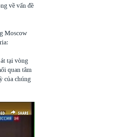
ng về vấn đề
ằng Moscow
ria:
át tại vòng
mối quan tâm
Kỳ của chúng
BED
SHARE