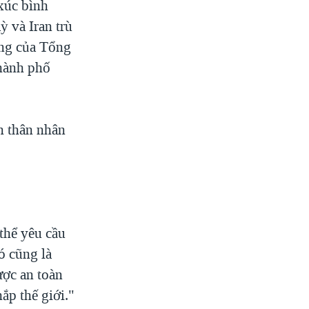
 xúc bình
 và Iran trù
width
px
ợng của Tổng
thành phố
ến thân nhân
thể yêu cầu
ó cũng là
ược an toàn
ắp thế giới."