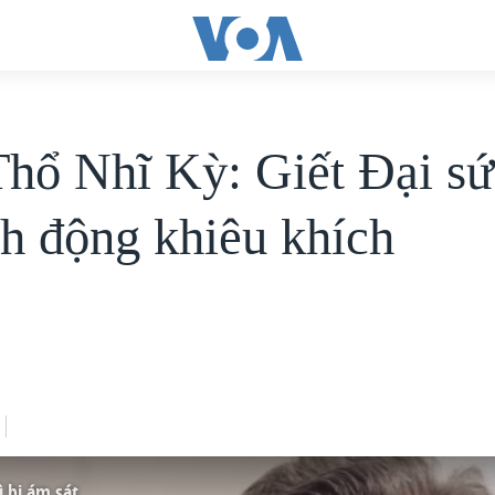
hổ Nhĩ Kỳ: Giết Đại s
nh động khiêu khích
ì bị ám sát