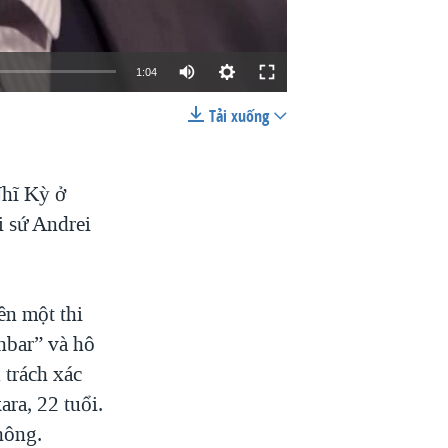
1:04
Tải xuống
EMBED
SHARE
Nhĩ Kỳ ở
i sứ Andrei
ên một thi
hbar” và hô
 trách xác
ra, 22 tuổi.
không.