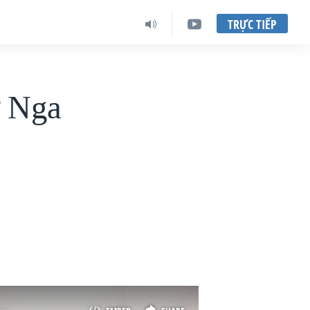
TRỰC TIẾP
ứ Nga