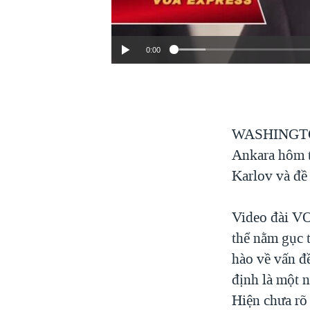
VIỆT NAM
NGƯ DÂN VIỆT VÀ LÀN SÓNG
0:00
TRỘM HẢI SÂM
BÊN KIA QUỐC LỘ: TIẾNG VỌNG
TỪ NÔNG THÔN MỸ
QUAN HỆ VIỆT MỸ
WASHING
Ankara hôm t
Karlov và đề
Video đài VO
thể nằm gục 
hào về vấn đ
định là một 
Hiện chưa rõ 