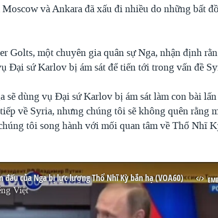
 Moscow và Ankara đã xấu đi nhiều do những bất đồ
r Golts, một chuyên gia quân sự Nga, nhận định r
ụ Đại sứ Karlov bị ám sát để tiến tới trong vấn đề Sy
 sẽ dùng vụ Đại sứ Karlov bị ám sát làm con bài lấn 
tiếp về Syria, nhưng chúng tôi sẽ không quên rằng 
 chúng tôi song hành với mối quan tâm về Thổ Nhĩ 
n đấu của Nga bị lực lượng Thổ Nhĩ Kỳ bắn hạ (VOA60)
EM
ng Việt