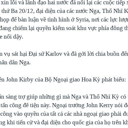
xin lỗi và lãnh đạo hai nước đã nối lại các cuộc tiếp
thứ Ba 20/12, đại diện của các nước Nga, Thổ Nhĩ Kỳ
họp để bàn luận về tình hình ở Syria, nơi các lực lư
đang chiếm lại quyền kiểm soát khu vực phía đông 
e nổi dậy.
 vụ sát hại Đại sứ Karlov và đã gởi lời chia buồn đ
hân dân Nga.
ên John Kirby của Bộ Ngoại giao Hoa Kỳ phát biểu:
ẵn sàng trợ giúp những gì mà Nga và Thổ Nhĩ Kỳ có 
 tấn công đê tiện này. Ngoại trưởng John Kerry nói đ
 công vào quyền của tất cả các nhà ngoại giao phải đ
ng khi tiến cử và đại diện cho quốc gia của họ trên kh