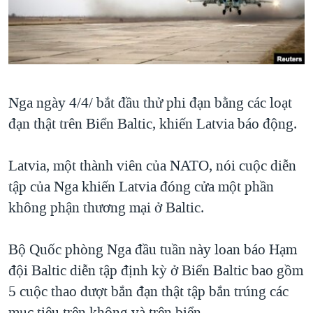
TẠI
VIDEO
"Tìm"
NGƯỜI VIỆT HẢI NGOẠI
HÀNH TRÌNH BẦU CỬ 2024
NGHE
ĐỜI SỐNG
MỘT NĂM CHIẾN TRANH TẠI DẢI GAZA
KINH TẾ
MẠNG XÃ HỘI
GIẢI MÃ VÀNH ĐAI & CON ĐƯỜNG
KHOA HỌC
Nga ngày 4/4/ bắt đầu thử phi đạn bằng các loạt
NGÀY TỊ NẠN THẾ GIỚI
SỨC KHOẺ
đạn thật trên Biển Baltic, khiến Latvia báo động.
TRỊNH VĨNH BÌNH - NGƯỜI HẠ 'BÊN THẮNG CUỘC'
Ngôn ngữ khác
VĂN HOÁ
GROUND ZERO – XƯA VÀ NAY
Latvia, một thành viên của NATO, nói cuộc diễn
THỂ THAO
CHI PHÍ CHIẾN TRANH AFGHANISTAN
tập của Nga khiến Latvia đóng cửa một phần
GIÁO DỤC
không phận thương mại ở Baltic.
CÁC GIÁ TRỊ CỘNG HÒA Ở VIỆT NAM
THƯỢNG ĐỈNH TRUMP-KIM TẠI VIỆT NAM
Bộ Quốc phòng Nga đầu tuần này loan báo Hạm
TRỊNH VĨNH BÌNH VS. CHÍNH PHỦ VIỆT NAM
đội Baltic diễn tập định kỳ ở Biển Baltic bao gồm
NGƯ DÂN VIỆT VÀ LÀN SÓNG TRỘM HẢI SÂM
5 cuộc thao dượt bắn đạn thật tập bắn trúng các
BÊN KIA QUỐC LỘ: TIẾNG VỌNG TỪ NÔNG THÔN MỸ
mục tiêu trên không và trên biển.