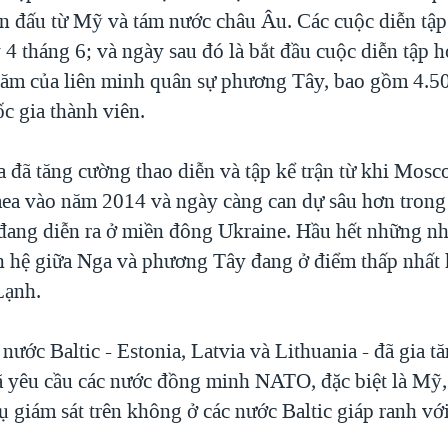
n đấu từ Mỹ và tám nước châu Âu. Các cuộc diễn tập 
4 tháng 6; và ngày sau đó là bắt đầu cuộc diễn tập 
năm của liên minh quân sự phương Tây, bao gồm 4.50
c gia thành viên.
 đã tăng cường thao diễn và tập kể trận từ khi Mos
ea vào năm 2014 và ngày càng can dự sâu hơn tron
 đang diễn ra ở miền đông Ukraine. Hầu hết những nh
n hệ giữa Nga và phương Tây đang ở điểm thấp nhất k
Lạnh.
nước Baltic - Estonia, Latvia và Lithuania - đã gia tă
ã yêu cầu các nước đồng minh NATO, đặc biệt là Mỹ,
ụ giám sát trên không ở các nước Baltic giáp ranh vớ