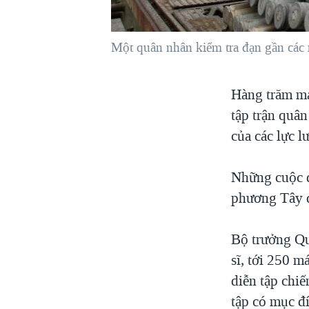
VIỆT NAM
NGƯ DÂN VIỆT VÀ LÀN SÓNG
Một quân nhân kiểm tra đạn gần các 
TRỘM HẢI SÂM
BÊN KIA QUỐC LỘ: TIẾNG VỌNG
Hàng trăm má
TỪ NÔNG THÔN MỸ
tập trận quâ
QUAN HỆ VIỆT MỸ
của các lực 
Những cuộc di
phương Tây đ
Bộ trưởng Qu
sĩ, tới 250 
diễn tập chi
tập có mục đ