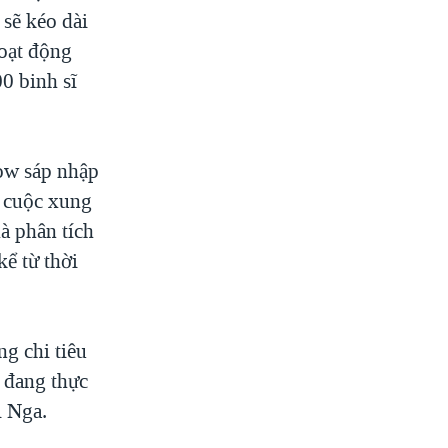
sẽ kéo dài
hoạt động
0 binh sĩ
cow sáp nhập
g cuộc xung
à phân tích
ể từ thời
ng chi tiêu
 đang thực
i Nga.