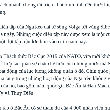
ách nhanh chóng tái triển khai binh lính đến thực h
ng.
iễn tập của Nga kéo dài từ sông Volga tới vùng Siber
 ba ngày. Những cuộc diễn tập này được xem là một cu
ột đợt tập trận lớn hơn vào cuối năm nay.
p Thách thức Bắc Cực 2015 của NATO, vừa mới khởi 
t hợp tác quân sự chặt chẽ hơn của những nước mà 
hoạt động của lực lượng không quân ở đó. Chín quốc 
gia tăng trong những hoạt động của Nga trên không v
i của họ, bao gồm năm quốc gia Bắc Âu là Đan Mạch
Uy và Thụy Điển.
n tập ở Bắc Âu có sự tham dự của 4.000 nhân viên q