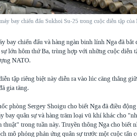
máy bay chiến đấu Sukhoi Su-25 trong cuộc diễn tập của
y bay chiến đấu và hàng ngàn binh lính Nga đã bắt
n sự lớn hôm thứ Ba, trùng hợp với những cuộc diễn 
lượng NATO.
ễn tập riêng biệt này diễn ra vào lúc căng thẳng gi
ã gia tăng.
ốc phòng Sergey Shoigu cho biết Nga đã điều động
máy bay quân sự và hàng trăm loại vũ khí khác cho "
ến thuật" trong tuần này. Truyền thông Nga cho biết 
ích mô phỏng phản ứng quân sự trước một cuộc tấn 