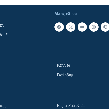
Mạng xã hội
am
ốc tế
Kinh tế
Ðời sống
ùng
Phạm Phú Khải