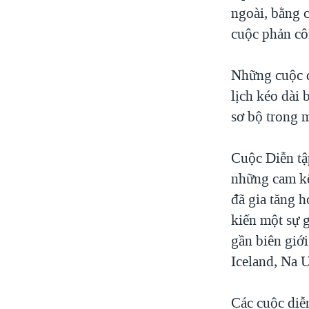
ngoài, bằng c
cuộc phản cô
Những cuộc d
lịch kéo dài
sơ bộ trong m
Cuộc Diễn tậ
những cam kế
đã gia tăng 
kiến một sự 
gần biên giớ
Iceland, Na 
Các cuộc diễ