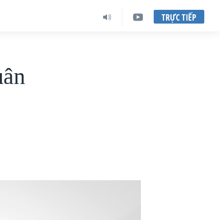
TRỰC TIẾP
uân