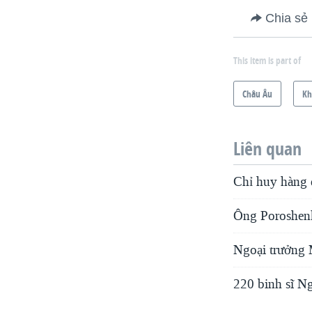
Chia sẻ
This item is part of
Châu Âu
Kh
Liên quan
Chỉ huy hàng 
Ông Poroshenko
Ngoại trưởng 
220 binh sĩ N