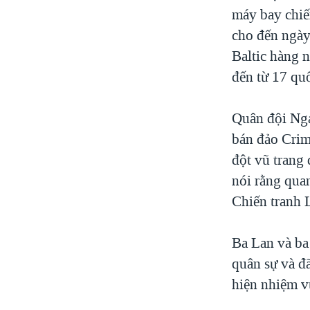
máy bay chiế
cho đến ngày 
Baltic hàng 
đến từ 17 quố
Quân đội Nga
bán đảo Crim
đột vũ trang
nói rằng qua
Chiến tranh 
Ba Lan và ba 
quân sự và đ
hiện nhiệm v