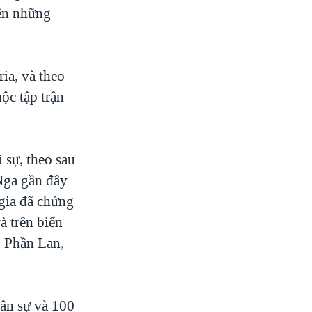
iện những
ia, và theo
ộc tập trận
sự, theo sau
Nga gần đây
gia đã chứng
à trên biển
, Phần Lan,
uân sự và 100