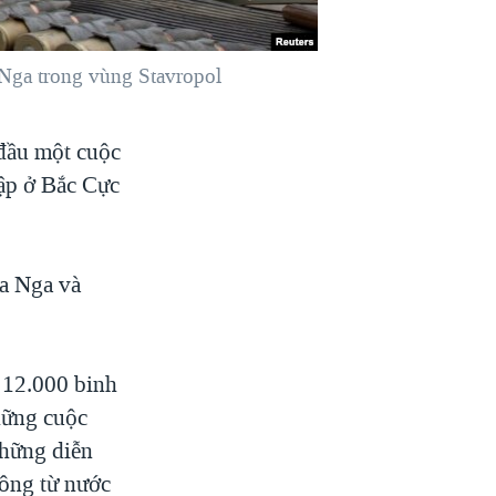
 Nga trong vùng Stavropol
 đầu một cuộc
tập ở Bắc Cực
ữa Nga và
 12.000 binh
những cuộc
những diễn
công từ nước