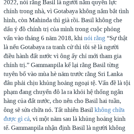
2022, nói rằng Basil là người nắm quyền lực
chính trong nhà, vì Gotabaya không nắm bắt tình
hình, còn Mahinda thì già rồi. Basil không che
dấu ý đồ chính trị của mình trong cuộc phỏng
vấn vào tháng 6 năm 2018, khi
nói rằng
“Sự thật
là nếu Gotabaya ra tranh cử thì tôi sẽ là người
điều hành đất nước vì ông ấy chỉ mới tham gia
chính trị.” Gammanpila kể lại rằng Basil từng
tuyên bố vào mùa hè năm trước rằng Sri Lanka
đâu phải chịu khủng hoảng ngoại tệ. Vấn đề là tội
phạm đang chuyển đô la ra khỏi hệ thống ngân
hàng của đất nước, cho nên cho Basil hai tuần,
ông sẽ sửa chữa nó. Tất nhiên Basil
không chữa
được gì cả
, vì một năm sau là khủng hoảng kinh
tế. Gammanpila nhận định Basil là người không