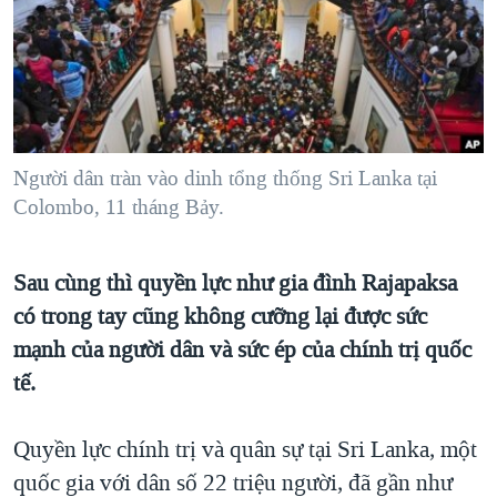
TẠI
VIDEO
"Tìm"
NGƯỜI VIỆT HẢI NGOẠI
HÀNH TRÌNH BẦU CỬ 2024
NGHE
ĐỜI SỐNG
MỘT NĂM CHIẾN TRANH TẠI DẢI GAZA
KINH TẾ
MẠNG XÃ HỘI
GIẢI MÃ VÀNH ĐAI & CON ĐƯỜNG
KHOA HỌC
NGÀY TỊ NẠN THẾ GIỚI
Người dân tràn vào dinh tổng thống Sri Lanka tại
SỨC KHOẺ
Colombo, 11 tháng Bảy.
TRỊNH VĨNH BÌNH - NGƯỜI HẠ 'BÊN THẮNG CUỘC'
Ngôn ngữ khác
VĂN HOÁ
GROUND ZERO – XƯA VÀ NAY
THỂ THAO
Sau cùng thì quyền lực như gia đình Rajapaksa
CHI PHÍ CHIẾN TRANH AFGHANISTAN
GIÁO DỤC
có trong tay cũng không cưỡng lại được sức
CÁC GIÁ TRỊ CỘNG HÒA Ở VIỆT NAM
mạnh của người dân và sức ép của chính trị quốc
THƯỢNG ĐỈNH TRUMP-KIM TẠI VIỆT NAM
tế.
TRỊNH VĨNH BÌNH VS. CHÍNH PHỦ VIỆT NAM
Quyền lực chính trị và quân sự tại Sri Lanka, một
NGƯ DÂN VIỆT VÀ LÀN SÓNG TRỘM HẢI SÂM
quốc gia với dân số 22 triệu người, đã gần như
BÊN KIA QUỐC LỘ: TIẾNG VỌNG TỪ NÔNG THÔN MỸ