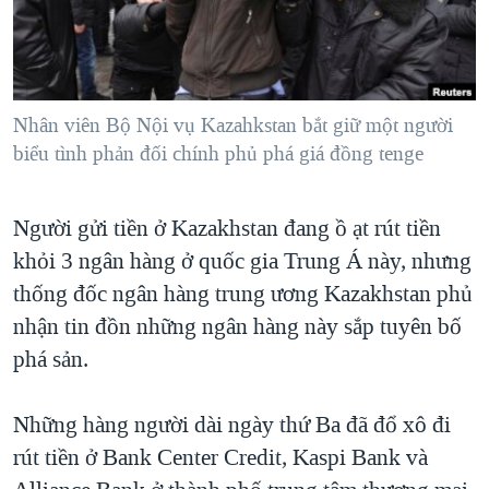
TẠI
VIDEO
"Tìm"
NGƯỜI VIỆT HẢI NGOẠI
HÀNH TRÌNH BẦU CỬ 2024
NGHE
ĐỜI SỐNG
MỘT NĂM CHIẾN TRANH TẠI DẢI GAZA
KINH TẾ
MẠNG XÃ HỘI
Nhân viên Bộ Nội vụ Kazahkstan bắt giữ một người
GIẢI MÃ VÀNH ĐAI & CON ĐƯỜNG
KHOA HỌC
biểu tình phản đối chính phủ phá giá đồng tenge
NGÀY TỊ NẠN THẾ GIỚI
SỨC KHOẺ
TRỊNH VĨNH BÌNH - NGƯỜI HẠ 'BÊN THẮNG CUỘC'
Ngôn ngữ khác
VĂN HOÁ
Người gửi tiền ở Kazakhstan đang ồ ạt rút tiền
GROUND ZERO – XƯA VÀ NAY
khỏi 3 ngân hàng ở quốc gia Trung Á này, nhưng
THỂ THAO
CHI PHÍ CHIẾN TRANH AFGHANISTAN
thống đốc ngân hàng trung ương Kazakhstan phủ
GIÁO DỤC
CÁC GIÁ TRỊ CỘNG HÒA Ở VIỆT NAM
nhận tin đồn những ngân hàng này sắp tuyên bố
phá sản.
THƯỢNG ĐỈNH TRUMP-KIM TẠI VIỆT NAM
TRỊNH VĨNH BÌNH VS. CHÍNH PHỦ VIỆT NAM
Những hàng người dài ngày thứ Ba đã đổ xô đi
NGƯ DÂN VIỆT VÀ LÀN SÓNG TRỘM HẢI SÂM
rút tiền ở Bank Center Credit, Kaspi Bank và
BÊN KIA QUỐC LỘ: TIẾNG VỌNG TỪ NÔNG THÔN MỸ