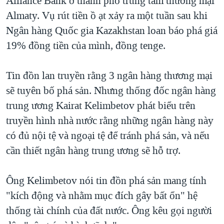
Alliance Bank ở thành phố trung tâm thương mại
QUAN HỆ VIỆT MỸ
Almaty. Vụ rút tiền ồ ạt xảy ra một tuần sau khi
Ngân hàng Quốc gia Kazakhstan loan báo phá giá
19% đồng tiền của mình, đồng tenge.
Tin đồn lan truyền rằng 3 ngân hàng thương mại
sẽ tuyên bố phá sản. Nhưng thống đốc ngân hàng
trung ương Kairat Kelimbetov phát biểu trên
truyền hình nhà nước rằng những ngân hàng này
có đủ nội tệ và ngoại tệ để tránh phá sản, và nếu
cần thiết ngân hàng trung ương sẽ hỗ trợ.
Ông Kelimbetov nói tin đồn phá sản mang tính
"kích động và nhằm mục đích gây bất ổn" hệ
thống tài chính của đất nước. Ông kêu gọi người