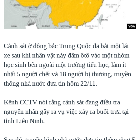
TẠI
VIDEO
"Tìm"
NGƯỜI VIỆT HẢI NGOẠI
HÀNH TRÌNH BẦU CỬ 2024
NGHE
ĐỜI SỐNG
MỘT NĂM CHIẾN TRANH TẠI DẢI GAZA
KINH TẾ
MẠNG XÃ HỘI
GIẢI MÃ VÀNH ĐAI & CON ĐƯỜNG
KHOA HỌC
Cảnh sát ở đông bắc Trung Quốc đã bắt một lái
NGÀY TỊ NẠN THẾ GIỚI
SỨC KHOẺ
xe sau khi nhân vật này đâm ôtô vào một nhóm
TRỊNH VĨNH BÌNH - NGƯỜI HẠ 'BÊN THẮNG CUỘC'
Ngôn ngữ khác
VĂN HOÁ
học sinh bên ngoài một trường tiểu học, làm ít
GROUND ZERO – XƯA VÀ NAY
nhất 5 người chết và 18 người bị thương, truyền
THỂ THAO
CHI PHÍ CHIẾN TRANH AFGHANISTAN
thông nhà nước đưa tin hôm 22/11.
GIÁO DỤC
CÁC GIÁ TRỊ CỘNG HÒA Ở VIỆT NAM
Kênh CCTV nói rằng cảnh sát đang điều tra
THƯỢNG ĐỈNH TRUMP-KIM TẠI VIỆT NAM
nguyên nhân gây ra vụ việc xảy ra buổi trưa tại
TRỊNH VĨNH BÌNH VS. CHÍNH PHỦ VIỆT NAM
tỉnh Liêu Ninh.
NGƯ DÂN VIỆT VÀ LÀN SÓNG TRỘM HẢI SÂM
BÊN KIA QUỐC LỘ: TIẾNG VỌNG TỪ NÔNG THÔN MỸ
Sau đó, truyền hình nhà nước đưa tin thêm rằng 5