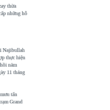
zay thừa
 cấp những hỗ
 Najibullah
ợp thực hiện
 hồi năm
gày 11 tháng
 mưu tấn
 trạm Grand