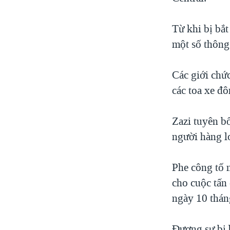
VIỆT NAM
Từ khi bị bắt
NGƯ DÂN VIỆT VÀ LÀN SÓNG
TRỘM HẢI SÂM
một số thông
BÊN KIA QUỐC LỘ: TIẾNG VỌNG
TỪ NÔNG THÔN MỸ
Các giới chứ
QUAN HỆ VIỆT MỸ
các toa xe đô
Zazi tuyên b
người hàng l
Phe công tố 
cho cuộc tấn
ngày 10 tháng
Đương sự bị 