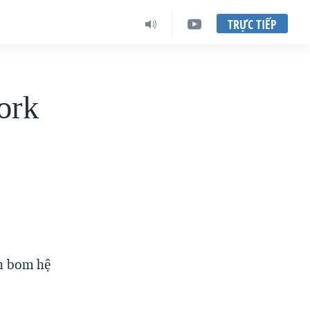
TRỰC TIẾP
ork
h bom hệ