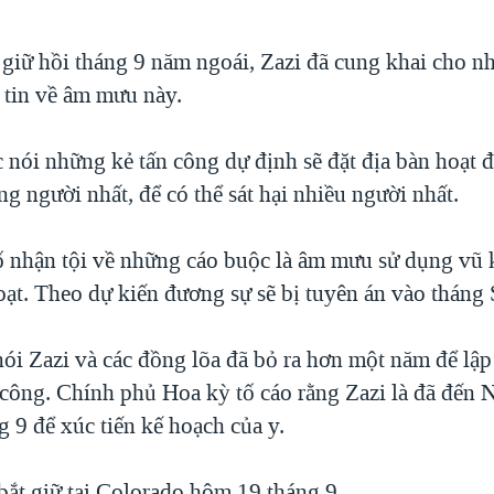
 giữ hồi tháng 9 năm ngoái, Zazi đã cung khai cho nh
 tin về âm mưu này.
c nói những kẻ tấn công dự định sẽ đặt địa bàn hoạt 
ng người nhất, để có thể sát hại nhiều người nhất.
ố nhận tội về những cáo buộc là âm mưu sử dụng vũ k
oạt. Theo dự kiến đương sự sẽ bị tuyên án vào tháng
nói Zazi và các đồng lõa đã bỏ ra hơn một năm để lậ
 công. Chính phủ Hoa kỳ tố cáo rằng Zazi là đã đến
 9 để xúc tiến kế hoạch của y.
bắt giữ tại Colorado hôm 19 tháng 9.