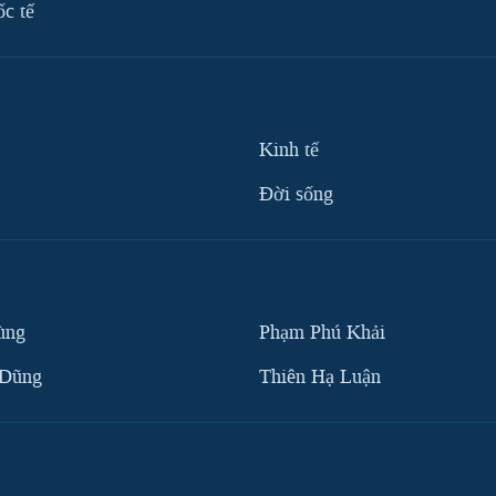
ốc tế
Kinh tế
Ðời sống
ùng
Phạm Phú Khải
 Dũng
Thiên Hạ Luận