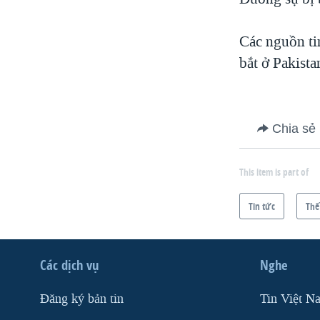
Các nguồn ti
bắt ở Pakista
Chia sẻ
This item is part of
Tin tức
Thế
Các dịch vụ
Nghe
Ðăng ký bản tin
Tin Việt N