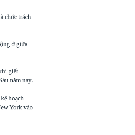
à chức trách
động ở giữa
hí giết
 Sáu năm nay.
p kế hoạch
 New York vào