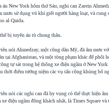
a án New York hôm thứ Sáu, nghi can Zarein Ahmed
m mưu sử dụng vũ khí giết người hàng loạt, và cung
cho al-Qaida.
thể bị tuyên án tù chung thân.
viên nói Ahmedzay, một công dân Mỹ, đã âm mưu với
uán tại Afghanistan, và một tòng phạm khác để phối h
 công tự sát trong hệ thống xe điện ngầm ở New York
ần thời điểm tưởng niệm các vụ tấn công khủng bố n
viên nói các nghi can đã hy vọng có thể thực hiện âm
m xe điện ngầm đông khách nhất, là Times Square và