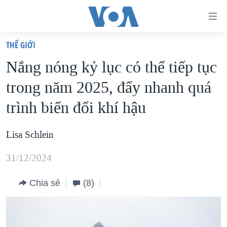
Đường
dẫn
THẾ GIỚI
truy
TRANG CHỦ
Nắng nóng kỷ lục có thể tiếp tục
cập
VIỆT NAM
trong năm 2025, đẩy nhanh quá
Tới
HOA KỲ
nội
trình biến đổi khí hậu
BIỂN ĐÔNG
dung
THẾ GIỚI
chính
Lisa Schlein
BLOG
Tới
31/12/2024
điều
DIỄN ĐÀN
hướng
MỤC
Chia sẻ
(8)
chính
CHUYÊN ĐỀ
TỰ DO BÁO CHÍ
Đi
HỌC TIẾNG ANH
VẠCH TRẦN TIN GIẢ
CHIẾN TRANH THƯƠNG MẠI CỦA MỸ: QUÁ KHỨ VÀ HIỆN
tới