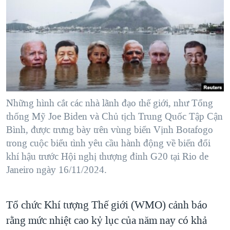
TẠI
VIDEO
"Tìm"
NGƯỜI VIỆT HẢI NGOẠI
HÀNH TRÌNH BẦU CỬ 2024
NGHE
ĐỜI SỐNG
MỘT NĂM CHIẾN TRANH TẠI DẢI GAZA
KINH TẾ
MẠNG XÃ HỘI
GIẢI MÃ VÀNH ĐAI & CON ĐƯỜNG
KHOA HỌC
NGÀY TỊ NẠN THẾ GIỚI
SỨC KHOẺ
TRỊNH VĨNH BÌNH - NGƯỜI HẠ 'BÊN THẮNG CUỘC'
Những hình cắt các nhà lãnh đạo thế giới, như Tổng
Ngôn ngữ khác
VĂN HOÁ
GROUND ZERO – XƯA VÀ NAY
thống Mỹ Joe Biden và Chủ tịch Trung Quốc Tập Cận
THỂ THAO
Bình, được trưng bày trên vùng biển Vịnh Botafogo
CHI PHÍ CHIẾN TRANH AFGHANISTAN
GIÁO DỤC
trong cuộc biểu tình yêu cầu hành động về biến đổi
CÁC GIÁ TRỊ CỘNG HÒA Ở VIỆT NAM
khí hậu trước Hội nghị thượng đỉnh G20 tại Rio de
Janeiro ngày 16/11/2024.
THƯỢNG ĐỈNH TRUMP-KIM TẠI VIỆT NAM
TRỊNH VĨNH BÌNH VS. CHÍNH PHỦ VIỆT NAM
Tổ chức Khí tượng Thế giới (WMO) cảnh báo
NGƯ DÂN VIỆT VÀ LÀN SÓNG TRỘM HẢI SÂM
rằng mức nhiệt cao kỷ lục của năm nay có khả
BÊN KIA QUỐC LỘ: TIẾNG VỌNG TỪ NÔNG THÔN MỸ