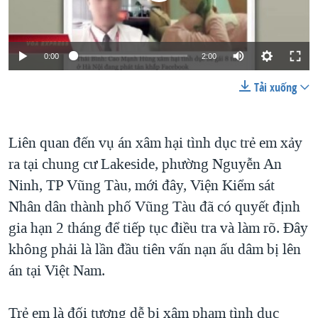
TẠI
VIDEO
"Tìm"
NGƯỜI VIỆT HẢI NGOẠI
HÀNH TRÌNH BẦU CỬ 2024
NGHE
ĐỜI SỐNG
MỘT NĂM CHIẾN TRANH TẠI DẢI GAZA
0:00
2:00
KINH TẾ
MẠNG XÃ HỘI
GIẢI MÃ VÀNH ĐAI & CON ĐƯỜNG
Tải xuống
KHOA HỌC
NGÀY TỊ NẠN THẾ GIỚI
SỨC KHOẺ
TRỊNH VĨNH BÌNH - NGƯỜI HẠ 'BÊN THẮNG CUỘC'
Liên quan đến vụ án xâm hại tình dục trẻ em xảy
Ngôn ngữ khác
VĂN HOÁ
GROUND ZERO – XƯA VÀ NAY
ra tại chung cư Lakeside, phường Nguyễn An
THỂ THAO
Ninh, TP Vũng Tàu, mới đây, Viện Kiểm sát
CHI PHÍ CHIẾN TRANH AFGHANISTAN
GIÁO DỤC
Nhân dân thành phố Vũng Tàu đã có quyết định
CÁC GIÁ TRỊ CỘNG HÒA Ở VIỆT NAM
gia hạn 2 tháng để tiếp tục điều tra và làm rõ. Đây
THƯỢNG ĐỈNH TRUMP-KIM TẠI VIỆT NAM
không phải là lần đầu tiên vấn nạn ấu dâm bị lên
TRỊNH VĨNH BÌNH VS. CHÍNH PHỦ VIỆT NAM
án tại Việt Nam.
NGƯ DÂN VIỆT VÀ LÀN SÓNG TRỘM HẢI SÂM
Trẻ em là đối tượng dễ bị xâm phạm tình dục
BÊN KIA QUỐC LỘ: TIẾNG VỌNG TỪ NÔNG THÔN MỸ