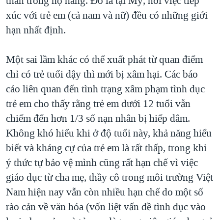
thân trong họ hàng. Đó là tại Mỹ, nơi việc tiếp
xúc với trẻ em (cả nam và nữ) đều có những giới
hạn nhất định.
Một sai lầm khác có thể xuất phát từ quan điểm
chỉ có trẻ tuổi dậy thì mới bị xâm hại. Các báo
cáo liên quan đến tình trạng xâm phạm tình dục
trẻ em cho thấy rằng trẻ em dưới 12 tuổi vẫn
chiếm đến hơn 1/3 số nạn nhân bị hiếp dâm.
Không khó hiểu khi ở độ tuổi này, khả năng hiểu
biết và kháng cự của trẻ em là rất thấp, trong khi
ý thức tự bảo vệ mình cũng rất hạn chế vì việc
giáo dục từ cha mẹ, thầy cô trong môi trường Việt
Nam hiện nay vẫn còn nhiều hạn chế do một số
rào cản về văn hóa (vốn liệt vấn đề tình dục vào