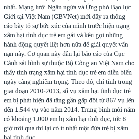
nhất. Mạng lưới Ngăn ngừa và Ứng phó Bạo lực
QUAN HỆ VIỆT MỸ
Giới tại Việt Nam (GBVNet) mới đây ra thông
cáo bày tỏ sự bức xúc của mình trước hiện trạng
xâm hại tình dục trẻ em gái và kêu gọi những
hành động quyết liệt hơn nữa để giải quyết vấn
nạn này. Cơ quan này dẫn lại báo cáo của Cục
Cảnh sát hình sự thuộc Bộ Công an Việt Nam cho
thấy tình trạng xâm hại tình dục trẻ em diễn biến
ngày càng nghiêm trọng. Theo đó, chỉ tính trong
giai đoạn 2010-2013, số vụ xâm hại tình dục trẻ
em bị phát hiện đã tăng gần gấp đôi từ 867 vụ lên
đến 1.544 vụ vào năm 2014. Trung bình mỗi năm
có khoảng 1.000 em bị xâm hại tình dục, tức 8
giờ trôi qua thì lại có ít nhất một đứa trẻ bị xâm
hại tình dục.