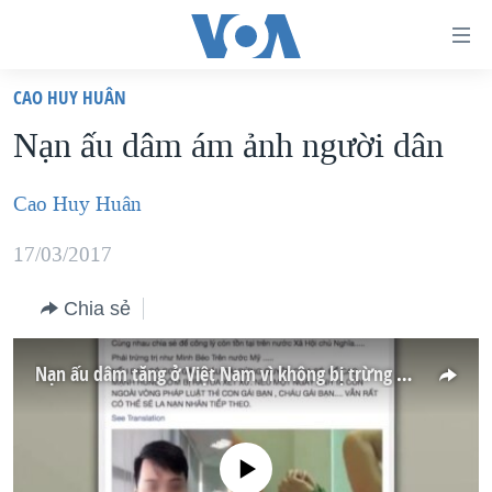
Đường
dẫn
CAO HUY HUÂN
truy
TRANG CHỦ
Nạn ấu dâm ám ảnh người dân
cập
VIỆT NAM
Tới
HOA KỲ
Cao Huy Huân
nội
BIỂN ĐÔNG
dung
17/03/2017
THẾ GIỚI
chính
Chia sẻ
BLOG
Tới
điều
DIỄN ĐÀN
Nạn ấu dâm tăng ở Việt Nam vì không bị trừng trị thích đáng
hướng
MỤC
chính
CHUYÊN ĐỀ
TỰ DO BÁO CHÍ
Đi
No media source currently available
HỌC TIẾNG ANH
VẠCH TRẦN TIN GIẢ
CHIẾN TRANH THƯƠNG MẠI CỦA MỸ: QUÁ KHỨ VÀ HIỆN
tới