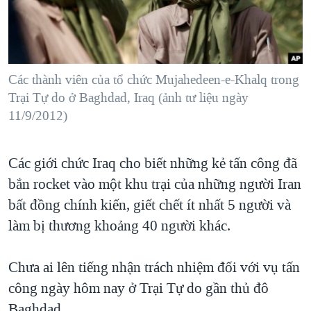
TẠI
VIDEO
"Tìm"
NGƯỜI VIỆT HẢI NGOẠI
HÀNH TRÌNH BẦU CỬ 2024
NGHE
ĐỜI SỐNG
MỘT NĂM CHIẾN TRANH TẠI DẢI GAZA
KINH TẾ
MẠNG XÃ HỘI
Các thành viên của tổ chức Mujahedeen-e-Khalq trong
GIẢI MÃ VÀNH ĐAI & CON ĐƯỜNG
KHOA HỌC
Trại Tự do ở Baghdad, Iraq (ảnh tư liệu ngày
NGÀY TỊ NẠN THẾ GIỚI
11/9/2012)
SỨC KHOẺ
TRỊNH VĨNH BÌNH - NGƯỜI HẠ 'BÊN THẮNG CUỘC'
Ngôn ngữ khác
VĂN HOÁ
GROUND ZERO – XƯA VÀ NAY
Các giới chức Iraq cho biết những kẻ tấn công đã
THỂ THAO
CHI PHÍ CHIẾN TRANH AFGHANISTAN
bắn rocket vào một khu trại của những người Iran
GIÁO DỤC
bất đồng chính kiến, giết chết ít nhất 5 người và
CÁC GIÁ TRỊ CỘNG HÒA Ở VIỆT NAM
làm bị thương khoảng 40 người khác.
THƯỢNG ĐỈNH TRUMP-KIM TẠI VIỆT NAM
TRỊNH VĨNH BÌNH VS. CHÍNH PHỦ VIỆT NAM
Chưa ai lên tiếng nhận trách nhiệm đối với vụ tấn
NGƯ DÂN VIỆT VÀ LÀN SÓNG TRỘM HẢI SÂM
công ngày hôm nay ở Trại Tự do gần thủ đô
BÊN KIA QUỐC LỘ: TIẾNG VỌNG TỪ NÔNG THÔN MỸ
Baghdad.