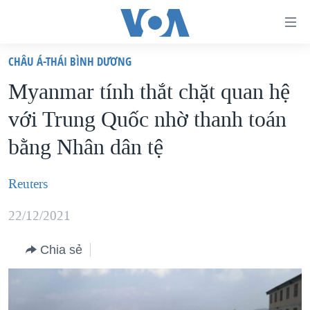
Đường
dẫn
CHÂU Á-THÁI BÌNH DƯƠNG
truy
TRANG CHỦ
Myanmar tính thắt chặt quan hệ
cập
VIỆT NAM
với Trung Quốc nhờ thanh toán
Tới
HOA KỲ
nội
bằng Nhân dân tệ
BIỂN ĐÔNG
dung
THẾ GIỚI
chính
Reuters
BLOG
Tới
22/12/2021
điều
DIỄN ĐÀN
hướng
MỤC
Chia sẻ
chính
CHUYÊN ĐỀ
TỰ DO BÁO CHÍ
Đi
HỌC TIẾNG ANH
VẠCH TRẦN TIN GIẢ
CHIẾN TRANH THƯƠNG MẠI CỦA MỸ: QUÁ KHỨ VÀ HIỆN
tới