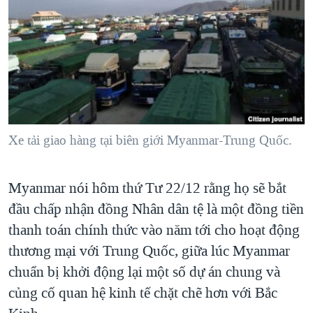
TẠI
VIDEO
"Tìm"
NGƯỜI VIỆT HẢI NGOẠI
HÀNH TRÌNH BẦU CỬ 2024
NGHE
ĐỜI SỐNG
MỘT NĂM CHIẾN TRANH TẠI DẢI GAZA
KINH TẾ
MẠNG XÃ HỘI
GIẢI MÃ VÀNH ĐAI & CON ĐƯỜNG
KHOA HỌC
NGÀY TỊ NẠN THẾ GIỚI
SỨC KHOẺ
TRỊNH VĨNH BÌNH - NGƯỜI HẠ 'BÊN THẮNG CUỘC'
Xe tải giao hàng tại biên giới Myanmar-Trung Quốc.
Ngôn ngữ khác
VĂN HOÁ
GROUND ZERO – XƯA VÀ NAY
THỂ THAO
CHI PHÍ CHIẾN TRANH AFGHANISTAN
Myanmar nói hôm thứ Tư 22/12 rằng họ sẽ bắt
GIÁO DỤC
CÁC GIÁ TRỊ CỘNG HÒA Ở VIỆT NAM
đầu chấp nhận đồng Nhân dân tệ là một đồng tiền
thanh toán chính thức vào năm tới cho hoạt động
THƯỢNG ĐỈNH TRUMP-KIM TẠI VIỆT NAM
thương mại với Trung Quốc, giữa lúc Myanmar
TRỊNH VĨNH BÌNH VS. CHÍNH PHỦ VIỆT NAM
chuẩn bị khởi động lại một số dự án chung và
NGƯ DÂN VIỆT VÀ LÀN SÓNG TRỘM HẢI SÂM
củng cố quan hệ kinh tế chặt chẽ hơn với Bắc
BÊN KIA QUỐC LỘ: TIẾNG VỌNG TỪ NÔNG THÔN MỸ