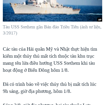
TẠI
VIDEO
"Tìm"
NGƯỜI VIỆT HẢI NGOẠI
HÀNH TRÌNH BẦU CỬ 2024
NGHE
ĐỜI SỐNG
MỘT NĂM CHIẾN TRANH TẠI DẢI GAZA
KINH TẾ
MẠNG XÃ HỘI
Tàu USS Stethem gần Bán đảo Triều Tiên (ảnh tư liệu,
GIẢI MÃ VÀNH ĐAI & CON ĐƯỜNG
KHOA HỌC
3/2017)
NGÀY TỊ NẠN THẾ GIỚI
SỨC KHOẺ
TRỊNH VĨNH BÌNH - NGƯỜI HẠ 'BÊN THẮNG CUỘC'
Ngôn ngữ khác
VĂN HOÁ
Các tàu của Hải quân Mỹ và Nhật thực hiện tìm
GROUND ZERO – XƯA VÀ NAY
kiếm một thủy thủ mất tích thuộc tàu khu trục
THỂ THAO
CHI PHÍ CHIẾN TRANH AFGHANISTAN
mang tên lửa điều hướng USS Stethem khi tàu
GIÁO DỤC
CÁC GIÁ TRỊ CỘNG HÒA Ở VIỆT NAM
hoạt động ở Biển Đông hôm 1/8.
THƯỢNG ĐỈNH TRUMP-KIM TẠI VIỆT NAM
Đã có trình báo về việc thủy thủ bị mất tích lúc
TRỊNH VĨNH BÌNH VS. CHÍNH PHỦ VIỆT NAM
9h sáng, giờ địa phương, hôm 1/8.
NGƯ DÂN VIỆT VÀ LÀN SÓNG TRỘM HẢI SÂM
BÊN KIA QUỐC LỘ: TIẾNG VỌNG TỪ NÔNG THÔN MỸ