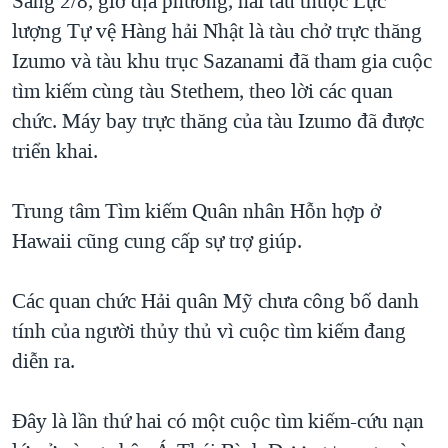
Sáng 2/8, giờ địa phương, hai tàu thuộc Lực
QUAN HỆ VIỆT MỸ
lượng Tự vệ Hàng hải Nhật là tàu chở trực thăng
Izumo và tàu khu trục Sazanami đã tham gia cuộc
tìm kiếm cùng tàu Stethem, theo lời các quan
chức. Máy bay trực thăng của tàu Izumo đã được
triển khai.
Trung tâm Tìm kiếm Quân nhân Hỗn hợp ở
Hawaii cũng cung cấp sự trợ giúp.
Các quan chức Hải quân Mỹ chưa công bố danh
tính của người thủy thủ vì cuộc tìm kiếm đang
diễn ra.
Đây là lần thứ hai có một cuộc tìm kiếm-cứu nạn