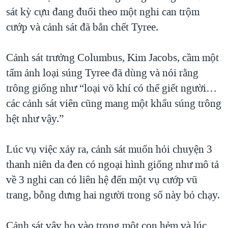
sát kỳ cựu đang đuổi theo một nghi can trộm
QUAN HỆ VIỆT MỸ
cướp và cảnh sát đã bắn chết Tyree.
Cảnh sát trưởng Columbus, Kim Jacobs, cầm một
tấm ảnh loại súng Tyree đã dùng và nói rằng
trông giống như “loại võ khí có thể giết người…
các cảnh sát viên cũng mang một khẩu súng trông
hệt như vậy.”
Lúc vụ việc xảy ra, cảnh sát muốn hỏi chuyện 3
thanh niên da đen có ngoại hình giống như mô tả
về 3 nghi can có liên hệ đến một vụ cướp vũ
trang, bỗng dưng hai người trong số này bỏ chạy.
Cảnh sát vây họ vào trong một con hẻm và lúc