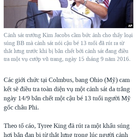
TẠI
VIDEO
"Tìm"
NGƯỜI VIỆT HẢI NGOẠI
HÀNH TRÌNH BẦU CỬ 2024
NGHE
ĐỜI SỐNG
MỘT NĂM CHIẾN TRANH TẠI DẢI GAZA
KINH TẾ
MẠNG XÃ HỘI
Cảnh sát trưởng Kim Jacobs cầm bức ảnh cho thấy loại
GIẢI MÃ VÀNH ĐAI & CON ĐƯỜNG
KHOA HỌC
súng BB mà cảnh sát nói cậu bé 13 tuổi đã rút ra từ
NGÀY TỊ NẠN THẾ GIỚI
thắt lưng trước khi bị bắn chết bởi cảnh sát đang điều
SỨC KHOẺ
TRỊNH VĨNH BÌNH - NGƯỜI HẠ 'BÊN THẮNG CUỘC'
tra một vụ cướp vũ trang, ngày 15 tháng 9 năm 2016.
Ngôn ngữ khác
VĂN HOÁ
GROUND ZERO – XƯA VÀ NAY
THỂ THAO
Các giới chức tại Colmbus, bang Ohio (Mỹ) cam
CHI PHÍ CHIẾN TRANH AFGHANISTAN
GIÁO DỤC
kết sẽ điều tra toàn diện vụ một cảnh sát da trắng
CÁC GIÁ TRỊ CỘNG HÒA Ở VIỆT NAM
ngày 14/9 bắn chết một cậu bé 13 tuổi người Mỹ
THƯỢNG ĐỈNH TRUMP-KIM TẠI VIỆT NAM
gốc châu Phi.
TRỊNH VĨNH BÌNH VS. CHÍNH PHỦ VIỆT NAM
NGƯ DÂN VIỆT VÀ LÀN SÓNG TRỘM HẢI SÂM
Theo tố cáo, Tyree King đã rút ra một khẩu súng
hơi bắn đạn bi từ thắt lưng trong lúc người cảnh
BÊN KIA QUỐC LỘ: TIẾNG VỌNG TỪ NÔNG THÔN MỸ