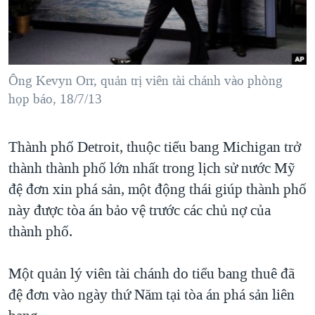
TẠI
VIDEO
"Tìm"
NGƯỜI VIỆT HẢI NGOẠI
HÀNH TRÌNH BẦU CỬ 2024
NGHE
ĐỜI SỐNG
MỘT NĂM CHIẾN TRANH TẠI DẢI GAZA
KINH TẾ
MẠNG XÃ HỘI
Ông Kevyn Orr, quản trị viên tài chánh vào phòng
GIẢI MÃ VÀNH ĐAI & CON ĐƯỜNG
KHOA HỌC
họp báo, 18/7/13
NGÀY TỊ NẠN THẾ GIỚI
SỨC KHOẺ
TRỊNH VĨNH BÌNH - NGƯỜI HẠ 'BÊN THẮNG CUỘC'
Ngôn ngữ khác
VĂN HOÁ
Thành phố Detroit, thuộc tiểu bang Michigan trở
GROUND ZERO – XƯA VÀ NAY
thành thành phố lớn nhất trong lịch sử nước Mỹ
THỂ THAO
CHI PHÍ CHIẾN TRANH AFGHANISTAN
đệ đơn xin phá sản, một động thái giúp thành phố
GIÁO DỤC
CÁC GIÁ TRỊ CỘNG HÒA Ở VIỆT NAM
này được tòa án bảo vệ trước các chủ nợ của
thành phố.
THƯỢNG ĐỈNH TRUMP-KIM TẠI VIỆT NAM
TRỊNH VĨNH BÌNH VS. CHÍNH PHỦ VIỆT NAM
Một quản lý viên tài chánh do tiểu bang thuê đã
NGƯ DÂN VIỆT VÀ LÀN SÓNG TRỘM HẢI SÂM
đệ đơn vào ngày thứ Năm tại tòa án phá sản liên
BÊN KIA QUỐC LỘ: TIẾNG VỌNG TỪ NÔNG THÔN MỸ