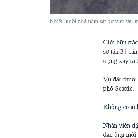
VIỆT NAM
NGƯ DÂN VIỆT VÀ LÀN SÓNG
Nhiều ngôi nhà nằm sát bờ vực sau t
TRỘM HẢI SÂM
BÊN KIA QUỐC LỘ: TIẾNG VỌNG
Giới hữu trá
TỪ NÔNG THÔN MỸ
sơ tán 34 căn
QUAN HỆ VIỆT MỸ
trọng xảy ra
Vụ đất chuồi
phố Seattle.
Không có ai 
Nhân viên đặc
đàn ông mới 