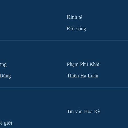
Kinh tế
Ðời sống
ùng
Phạm Phú Khải
 Dũng
Thiên Hạ Luận
Tin vắn Hoa Kỳ
ế giới