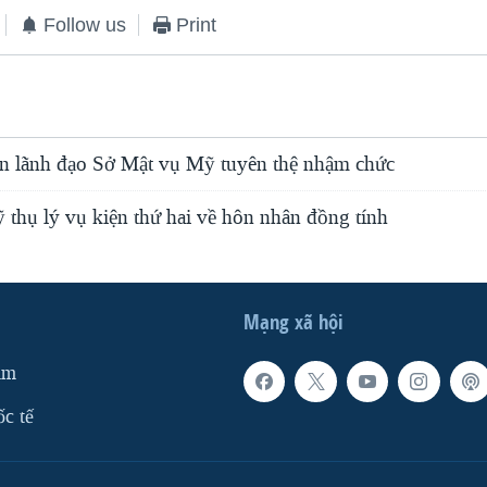
Follow us
Print
ên lãnh đạo Sở Mật vụ Mỹ tuyên thệ nhậm chức
 thụ lý vụ kiện thứ hai về hôn nhân đồng tính
Mạng xã hội
am
ốc tế