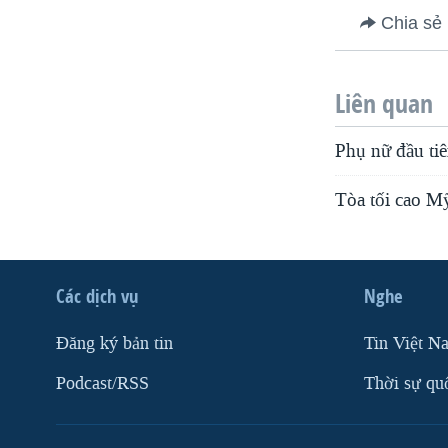
Chia sẻ
Liên quan
Phụ nữ đầu ti
Tòa tối cao Mỹ
Các dịch vụ
Nghe
Ðăng ký bản tin
Tin Việt N
Podcast/RSS
Thời sự qu