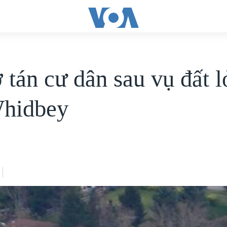
 tán cư dân sau vụ đất l
hidbey