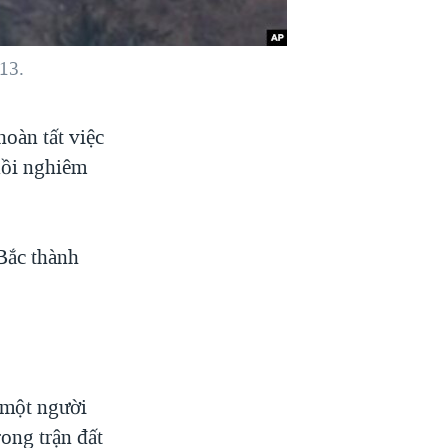
13.
oàn tất việc
huồi nghiêm
Bắc thành
c một người
ong trận đất