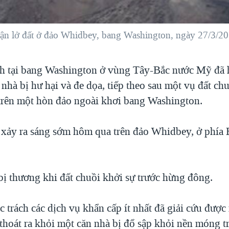
rận lở đất ở đảo Whidbey, bang Washington, ngày 27/3/20
ch tại bang Washington ở vùng Tây-Bắc nước Mỹ đã h
 nhà bị hư hại và đe dọa, tiếp theo sau một vụ đất c
 trên một hòn đảo ngoài khơi bang Washington.
 xảy ra sáng sớm hôm qua trên đảo Whidbey, ở phía 
bị thương khi đất chuồi khởi sự trước hừng đông.
 trách các dịch vụ khẩn cấp ít nhất đã giải cứu đượ
thoát ra khỏi một căn nhà bị đổ sập khỏi nền móng tr