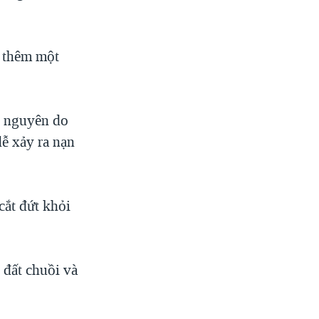
a thêm một
õ nguyên do
dễ xảy ra nạn
cắt đứt khỏi
 đất chuồi và