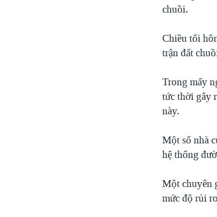
chuồi.
Chiều tối hô
trận đất chuồ
Trong mấy ng
tức thời gây 
này.
Một số nhà cử
hệ thống đườn
Một chuyên g
mức độ rủi ro