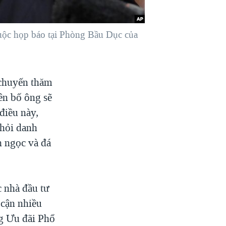
ộc họp báo tại Phòng Bầu Dục của
 chuyến thăm
ên bố ông sẽ
điều này,
khỏi danh
h ngọc và đá
 nhà đầu tư
 cận nhiều
ng Ưu đãi Phổ