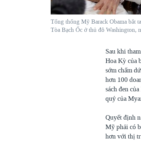
VIỆT NAM
NGƯ DÂN VIỆT VÀ LÀN SÓNG
Tổng thống Mỹ Barack Obama bắt ta
TRỘM HẢI SÂM
Tòa Bạch Ốc ở thủ đô Washington, 
BÊN KIA QUỐC LỘ: TIẾNG VỌNG
TỪ NÔNG THÔN MỸ
Sau khi tham
QUAN HỆ VIỆT MỸ
Hoa Kỳ của b
sớm chấm dứt
hơn 100 doan
sách đen của
quý của Myan
Quyết định n
Mỹ phải có b
hơn với thị 