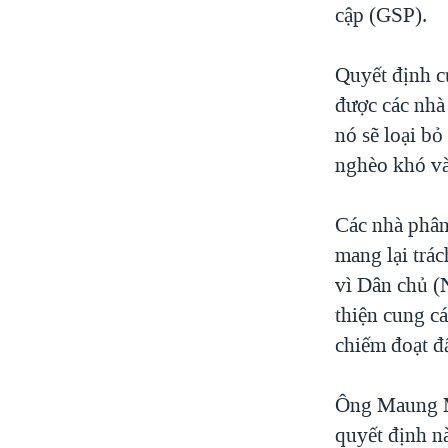
cập (GSP).
Quyết định c
được các nhà
nó sẽ loại b
nghèo khó và 
Các nhà phân 
mang lại trá
vì Dân chủ (
thiện cung c
chiếm đoạt đấ
Ông Maung M
quyết định nà