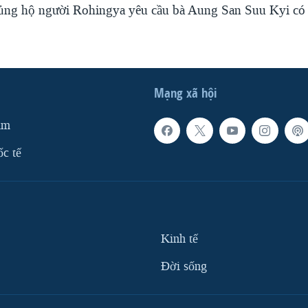
ng hộ người Rohingya yêu cầu bà Aung San Suu Kyi có 
Mạng xã hội
am
ốc tế
Kinh tế
Ðời sống