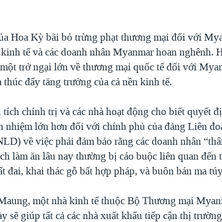
ủa Hoa Kỳ bãi bỏ trừng phạt thương mại đối với My
 kinh tế và các doanh nhân Myanmar hoan nghênh. H
ỏ một trở ngại lớn về thương mại quốc tế đối với My
thúc đẩy tăng trưởng của cả nền kinh tế.
tích chính trị và các nhà hoạt động cho biết quyết 
ch nhiệm lớn hơn đối với chính phủ của đảng Liên đ
NLD) về việc phải đảm bảo rằng các doanh nhân “thâ
ách làm ăn lâu nay thường bị cáo buộc liên quan đến
t đai, khai thác gỗ bất hợp pháp, và buôn bán ma túy
aung, một nhà kinh tế thuộc Bộ Thương mại Myanm
y sẽ giúp tất cả các nhà xuất khẩu tiếp cận thị trườ