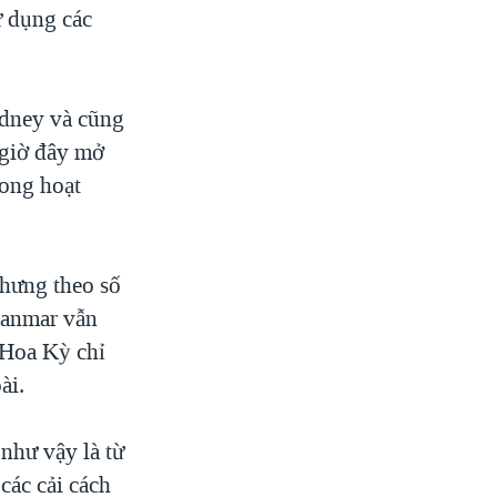
ử dụng các
ydney và cũng
 giờ đây mở
rong hoạt
nhưng theo số
yanmar vẫn
 Hoa Kỳ chỉ
ài.
như vậy là từ
các cải cách