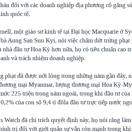
khăn đối với các doanh nghiệp địa phương cố gắng s
hính quốc tế.
nell, một giáo sư kinh tế tại Đại học Macquarie ở S
a bà Aung San Suu Kyi, nói việc chấm dứt trừng phạt
u nhà đầu tư Hoa Kỳ hơn nữa, họ có tiêu chuẩn cao t
anh và trách nhiệm doanh nghiệp.
ng phạt đã được nới lỏng trong những năm gần đây, 
 Thương mại Myanmar, lượng thương mại Hoa Kỳ-M
 mức 225 triệu trong năm ngoái, trong khi đầu tư của
,2% của con số 9,4 tỉ đôla đầu tư trực tiếp nước ngo
 Watch đã chỉ trích quyết định này, họ nói rằng làm 
ính trị đối với giới quân sự vẫn còn mạnh trong khi 