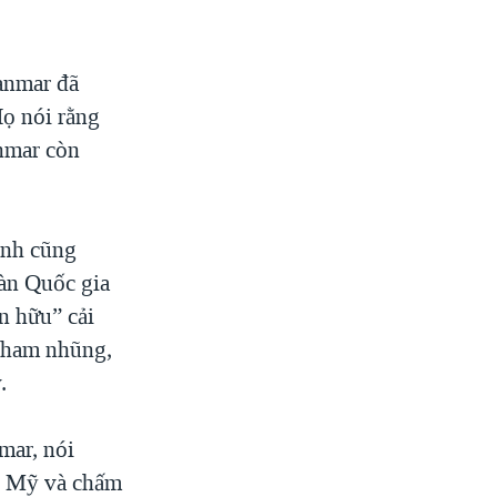
anmar đã
ọ nói rằng
anmar còn
định cũng
oàn Quốc gia
n hữu” cải
 tham nhũng,
.
ar, nói
ng Mỹ và chấm