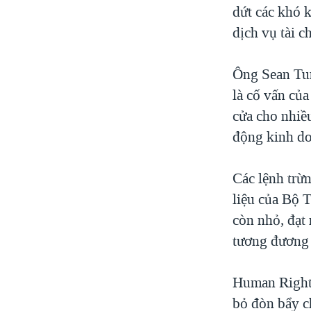
dứt các khó 
dịch vụ tài c
Ông Sean Tur
là cố vấn củ
cửa cho nhiề
động kinh do
Các lệnh trừ
liệu của Bộ
còn nhỏ, đạt
tương đương 0
Human Rights
bỏ đòn bẩy ch