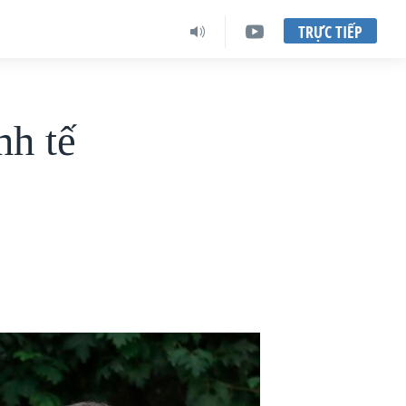
TRỰC TIẾP
nh tế