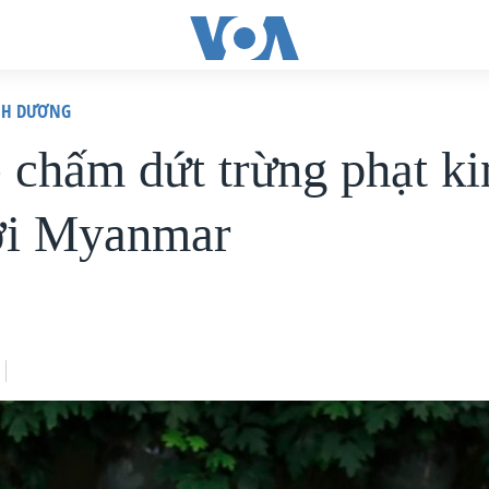
ÌNH DƯƠNG
 chấm dứt trừng phạt ki
ới Myanmar