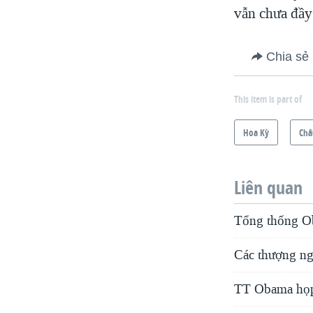
vẫn chưa đầy
Chia sẻ
This item is part of
Hoa Kỳ
Châ
Liên quan
Tổng thống O
Các thượng ng
TT Obama họp 