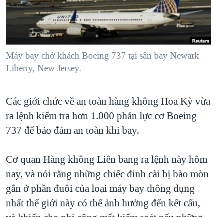
TẠI
VIDEO
"Tìm"
NGƯỜI VIỆT HẢI NGOẠI
HÀNH TRÌNH BẦU CỬ 2024
NGHE
ĐỜI SỐNG
MỘT NĂM CHIẾN TRANH TẠI DẢI GAZA
KINH TẾ
MẠNG XÃ HỘI
Máy bay chở khách Boeing 737 tại sân bay Newark
GIẢI MÃ VÀNH ĐAI & CON ĐƯỜNG
KHOA HỌC
Liberty, New Jersey.
NGÀY TỊ NẠN THẾ GIỚI
SỨC KHOẺ
TRỊNH VĨNH BÌNH - NGƯỜI HẠ 'BÊN THẮNG CUỘC'
Ngôn ngữ khác
VĂN HOÁ
Các giới chức về an toàn hàng không Hoa Kỳ vừa
GROUND ZERO – XƯA VÀ NAY
ra lệnh kiểm tra hơn 1.000 phản lực cơ Boeing
THỂ THAO
CHI PHÍ CHIẾN TRANH AFGHANISTAN
737 để bảo đảm an toàn khi bay.
GIÁO DỤC
CÁC GIÁ TRỊ CỘNG HÒA Ở VIỆT NAM
Cơ quan Hàng không Liên bang ra lệnh này hôm
THƯỢNG ĐỈNH TRUMP-KIM TẠI VIỆT NAM
nay, và nói rằng những chiếc đinh cài bị bào mòn
TRỊNH VĨNH BÌNH VS. CHÍNH PHỦ VIỆT NAM
gắn ở phần đuôi của loại máy bay thông dụng
NGƯ DÂN VIỆT VÀ LÀN SÓNG TRỘM HẢI SÂM
nhất thế giới này có thể ảnh hưởng đến kết cấu,
BÊN KIA QUỐC LỘ: TIẾNG VỌNG TỪ NÔNG THÔN MỸ