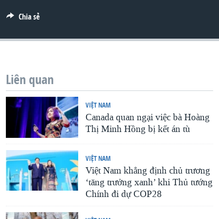
QUAN HỆ VIỆT MỸ
Chia sẻ
Liên quan
VIỆT NAM
Canada quan ngại việc bà Hoàng
Thị Minh Hồng bị kết án tù
VIỆT NAM
Việt Nam khẳng định chủ trương
‘tăng trưởng xanh’ khi Thủ tướng
Chính đi dự COP28