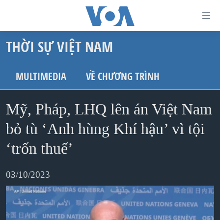
Đường
dẫn
THỜI SỰ VIỆT NAM
truy
TRANG CHỦ
cập
VIỆT NAM
MULTIMEDIA
VỀ CHƯƠNG TRÌNH
Tới
HOA KỲ
nội
Mỹ, Pháp, LHQ lên án Việt Nam
BIỂN ĐÔNG
dung
THẾ GIỚI
bỏ tù ‘Anh hùng Khí hậu’ vì tội
chính
BLOG
Tới
‘trốn thuế’
điều
DIỄN ĐÀN
hướng
03/10/2023
MỤC
chính
CHUYÊN ĐỀ
TỰ DO BÁO CHÍ
Đi
HỌC TIẾNG ANH
VẠCH TRẦN TIN GIẢ
CHIẾN TRANH THƯƠNG MẠI CỦA MỸ: QUÁ KHỨ VÀ HIỆN
tới