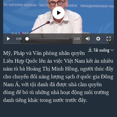
TẠI
VIDEO
"Tìm"
NGƯỜI VIỆT HẢI NGOẠI
HÀNH TRÌNH BẦU CỬ 2024
No media source currently available
NGHE
ĐỜI SỐNG
MỘT NĂM CHIẾN TRANH TẠI DẢI GAZA
KINH TẾ
MẠNG XÃ HỘI
GIẢI MÃ VÀNH ĐAI & CON ĐƯỜNG
KHOA HỌC
NGÀY TỊ NẠN THẾ GIỚI
0:00
1:53
SỨC KHOẺ
TRỊNH VĨNH BÌNH - NGƯỜI HẠ 'BÊN THẮNG CUỘC'
Tải xuống
Mỹ, Pháp và Văn phòng nhân quyền
Ngôn ngữ khác
VĂN HOÁ
GROUND ZERO – XƯA VÀ NAY
Liên Hợp Quốc lên án việc Việt Nam kết án nhiều
THỂ THAO
CHI PHÍ CHIẾN TRANH AFGHANISTAN
năm tù bà Hoàng Thị Minh Hồng, người thúc đẩy
GIÁO DỤC
cho chuyển đổi năng lượng sạch ở quốc gia Đông
CÁC GIÁ TRỊ CỘNG HÒA Ở VIỆT NAM
Nam Á, với tội danh đã được nhà cầm quyền
THƯỢNG ĐỈNH TRUMP-KIM TẠI VIỆT NAM
dùng để bỏ tù những nhà hoạt động môi trường
TRỊNH VĨNH BÌNH VS. CHÍNH PHỦ VIỆT NAM
danh tiếng khác trong nước trước đây.
NGƯ DÂN VIỆT VÀ LÀN SÓNG TRỘM HẢI SÂM
BÊN KIA QUỐC LỘ: TIẾNG VỌNG TỪ NÔNG THÔN MỸ