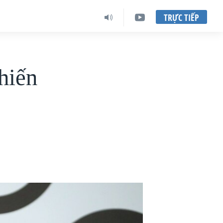
TRỰC TIẾP
hiến