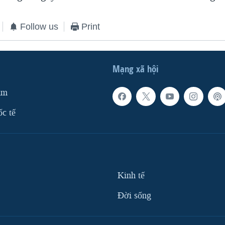
Follow us
Print
Mạng xã hội
am
ốc tế
Kinh tế
Ðời sống