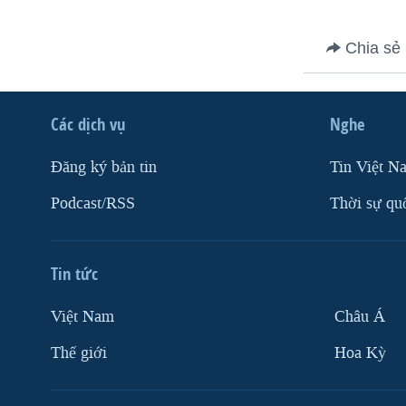
Chia sẻ
Các dịch vụ
Nghe
Ðăng ký bản tin
Tin Việt N
Podcast/RSS
Thời sự qu
Tin tức
Việt Nam
Châu Á
Thế giới
Hoa Kỳ