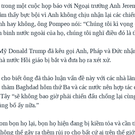
 trong một cuộc họp báo với Ngoại trưởng Anh Jere
cảm thấy bực bội vì Anh không chịu nhận lại các chiế
nh hay không, ông Pompeo nói: “Chúng tôi kì vọng 
n binh nước ngoài của họ, chúng tôi nghĩ điều đó là t
ỹ Donald Trump đã kêu gọi Anh, Pháp và Đức nhận
à nước Hồi giáo bị bắt và đưa họ ra xét xử.
ho biết ông đã thảo luận vấn đề này với các nhà lãn
 thăm Baghdad hôm thứ Ba và các nước nên hợp tác
Tây “sẽ không bao giờ phải chiến đấu chống lại cùn
ng bố ấy nữa.”
m bọn họ lại, bọn họ hiện đang bị kiềm tỏa và cần ti
hông thể gây ra thêm rủi ro cho bất cứ ai trên thế giớ