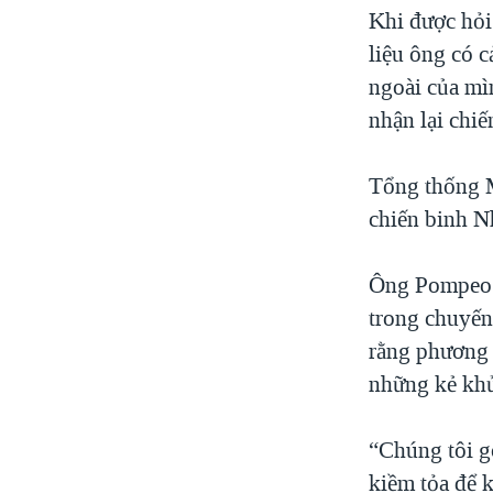
Khi được hỏi
liệu ông có 
ngoài của mì
nhận lại chiế
Tổng thống M
chiến binh Nh
Ông Pompeo c
trong chuyến
rằng phương 
những kẻ khủ
“Chúng tôi go
kiềm tỏa để k