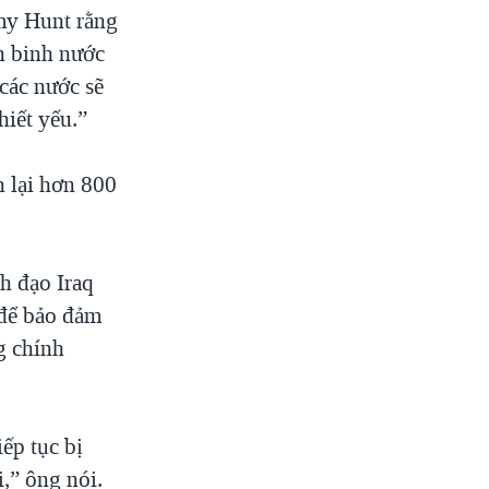
my Hunt rằng
n binh nước
các nước sẽ
hiết yếu.”
 lại hơn 800
h đạo Iraq
 để bảo đảm
g chính
ếp tục bị
i,” ông nói.