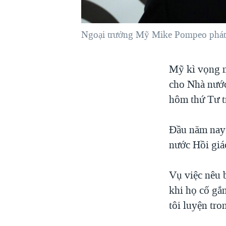
VIỆT NAM
NGƯ DÂN VIỆT VÀ LÀN SÓNG
Ngoại trưởng Mỹ Mike Pompeo phát b
TRỘM HẢI SÂM
BÊN KIA QUỐC LỘ: TIẾNG VỌNG
Mỹ kì vọng m
TỪ NÔNG THÔN MỸ
cho Nhà nước
QUAN HỆ VIỆT MỸ
hôm thứ Tư 
Đầu năm nay 
nước Hồi giá
Vụ việc nêu 
khi họ cố gắ
tôi luyện tro