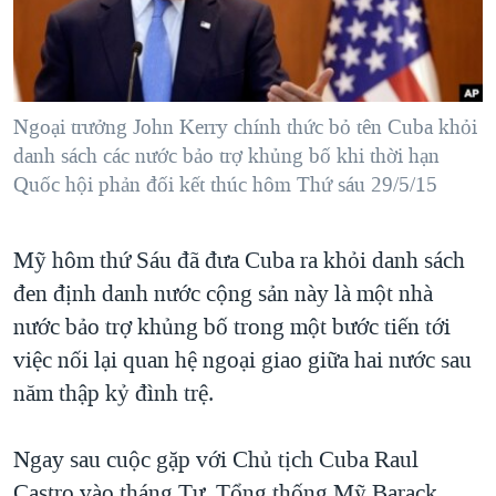
TẠI
VIDEO
"Tìm"
NGƯỜI VIỆT HẢI NGOẠI
HÀNH TRÌNH BẦU CỬ 2024
NGHE
ĐỜI SỐNG
MỘT NĂM CHIẾN TRANH TẠI DẢI GAZA
KINH TẾ
MẠNG XÃ HỘI
Ngoại trưởng John Kerry chính thức bỏ tên Cuba khỏi
GIẢI MÃ VÀNH ĐAI & CON ĐƯỜNG
KHOA HỌC
danh sách các nước bảo trợ khủng bố khi thời hạn
NGÀY TỊ NẠN THẾ GIỚI
Quốc hội phản đối kết thúc hôm Thứ sáu 29/5/15
SỨC KHOẺ
TRỊNH VĨNH BÌNH - NGƯỜI HẠ 'BÊN THẮNG CUỘC'
Ngôn ngữ khác
VĂN HOÁ
GROUND ZERO – XƯA VÀ NAY
Mỹ hôm thứ Sáu đã đưa Cuba ra khỏi danh sách
THỂ THAO
CHI PHÍ CHIẾN TRANH AFGHANISTAN
đen định danh nước cộng sản này là một nhà
GIÁO DỤC
nước bảo trợ khủng bố trong một bước tiến tới
CÁC GIÁ TRỊ CỘNG HÒA Ở VIỆT NAM
việc nối lại quan hệ ngoại giao giữa hai nước sau
THƯỢNG ĐỈNH TRUMP-KIM TẠI VIỆT NAM
năm thập kỷ đình trệ.
TRỊNH VĨNH BÌNH VS. CHÍNH PHỦ VIỆT NAM
NGƯ DÂN VIỆT VÀ LÀN SÓNG TRỘM HẢI SÂM
Ngay sau cuộc gặp với Chủ tịch Cuba Raul
BÊN KIA QUỐC LỘ: TIẾNG VỌNG TỪ NÔNG THÔN MỸ
Castro vào tháng Tư, Tổng thống Mỹ Barack