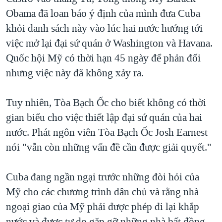
Obama đã loan báo ý định của mình đưa Cuba
QUAN HỆ VIỆT MỸ
khỏi danh sách này vào lúc hai nước hướng tới
việc mở lại đại sứ quán ở Washington và Havana.
Quốc hội Mỹ có thời hạn 45 ngày để phản đối
nhưng việc này đã không xảy ra.
Tuy nhiên, Tòa Bạch Ốc cho biết không có thời
gian biểu cho việc thiết lập đại sứ quán của hai
nước. Phát ngôn viên Tòa Bạch Ốc Josh Earnest
nói "vẫn còn những vấn đề cần được giải quyết."
Cuba đang ngần ngại trước những đòi hỏi của
Mỹ cho các chương trình dân chủ và rằng nhà
ngoại giao của Mỹ phải được phép đi lại khắp
nước và được tự do gặp gỡ những nhà bất đồng