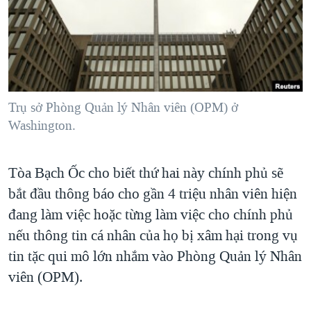
TẠI
VIDEO
"Tìm"
NGƯỜI VIỆT HẢI NGOẠI
HÀNH TRÌNH BẦU CỬ 2024
NGHE
ĐỜI SỐNG
MỘT NĂM CHIẾN TRANH TẠI DẢI GAZA
KINH TẾ
MẠNG XÃ HỘI
GIẢI MÃ VÀNH ĐAI & CON ĐƯỜNG
KHOA HỌC
NGÀY TỊ NẠN THẾ GIỚI
Trụ sở Phòng Quản lý Nhân viên (OPM) ở
SỨC KHOẺ
Washington.
TRỊNH VĨNH BÌNH - NGƯỜI HẠ 'BÊN THẮNG CUỘC'
Ngôn ngữ khác
VĂN HOÁ
GROUND ZERO – XƯA VÀ NAY
THỂ THAO
Tòa Bạch Ốc cho biết thứ hai này chính phủ sẽ
CHI PHÍ CHIẾN TRANH AFGHANISTAN
GIÁO DỤC
bắt đầu thông báo cho gần 4 triệu nhân viên hiện
CÁC GIÁ TRỊ CỘNG HÒA Ở VIỆT NAM
đang làm việc hoặc từng làm việc cho chính phủ
THƯỢNG ĐỈNH TRUMP-KIM TẠI VIỆT NAM
nếu thông tin cá nhân của họ bị xâm hại trong vụ
tin tặc qui mô lớn nhắm vào Phòng Quản lý Nhân
TRỊNH VĨNH BÌNH VS. CHÍNH PHỦ VIỆT NAM
viên (OPM).
NGƯ DÂN VIỆT VÀ LÀN SÓNG TRỘM HẢI SÂM
BÊN KIA QUỐC LỘ: TIẾNG VỌNG TỪ NÔNG THÔN MỸ