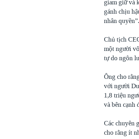
giam giữ và 
gánh chịu hậ
nhân quyền”
Chủ tịch CEC
một người vô 
tự do ngôn lu
Ông cho rằng
với người Du
1,8 triệu ngư
và bên cạnh 
Các chuyên g
cho rằng ít 