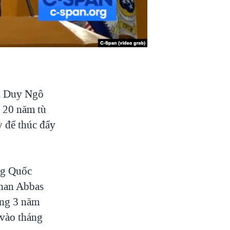
ời Duy Ngô
n 20 năm tù
ỳ để thúc đẩy
ng Quốc
shan Abbas
áng 3 năm
 vào tháng