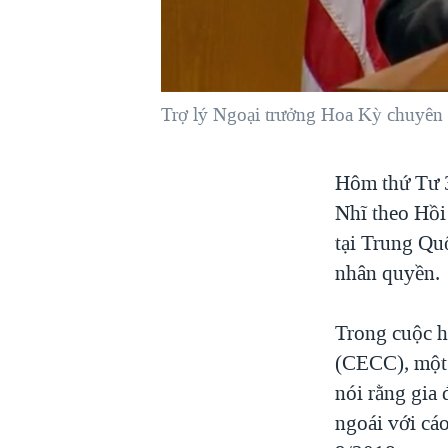
VIỆT NAM
NGƯ DÂN VIỆT VÀ LÀN SÓNG
TRỘM HẢI SÂM
Trợ lý Ngoại trưởng Hoa Kỳ chuyên 
BÊN KIA QUỐC LỘ: TIẾNG VỌNG
TỪ NÔNG THÔN MỸ
QUAN HỆ VIỆT MỸ
Hôm thứ Tư 3
Nhĩ theo Hồi 
tại Trung Qu
nhân quyền.
Trong cuộc 
(CECC), một 
nói rằng gia
ngoái với cá