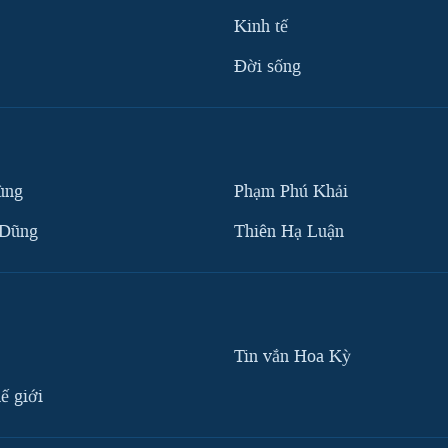
Kinh tế
Ðời sống
ùng
Phạm Phú Khải
 Dũng
Thiên Hạ Luận
Tin vắn Hoa Kỳ
ế giới