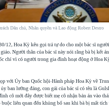
trách Dân chủ, Nhân quyền và Lao động Robert Destro
0/12, Hoa Kỳ kêu gọi trả tự do cho một bác sĩ ngư
giáo. Người thân của bác sĩ này nói rằng bà bị kết á
ốc chỉ vì có người trong gia đình hoạt động ở Hoa K
họp với Ủy ban Quốc hội-Hành pháp Hoa Kỳ về Tru
ủy ban lưỡng đảng, con gái của bác sĩ có tên là Gul
 đình cô mới đây được biết mẹ cô nhận bản án vào th
o buộc liên quan đến khủng bố sau khi bà bị mất tích