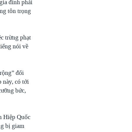
gia đình phải
ng tôn trọng
c trừng phạt
tiếng nói về
 rộng” đối
này, có tới
 cưỡng bức,
ên Hiệp Quốc
ng bị giam