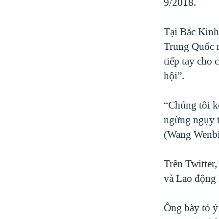
9/2018.
Tại Bắc Kinh
Trung Quốc n
tiếp tay cho 
hội”.
“Chúng tôi kê
ngừng ngụy t
(Wang Wenbin
Trên Twitter
và Lao động 
Ông bày tỏ ý 