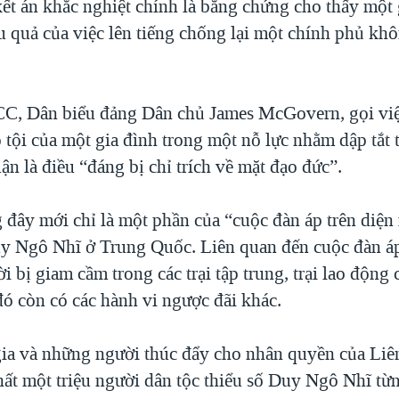
kết án khắc nghiệt chính là bằng chứng cho thấy một 
u quả của việc lên tiếng chống lại một chính phủ khô
.
C, Dân biểu đảng Dân chủ James McGovern, gọi việ
tội của một gia đình trong một nỗ lực nhằm dập tắt 
ận là điều “đáng bị chỉ trích về mặt đạo đức”.
 đây mới chỉ là một phần của “cuộc đàn áp trên diện
y Ngô Nhĩ ở Trung Quốc. Liên quan đến cuộc đàn áp 
ời bị giam cầm trong các trại tập trung, trại lao động
đó còn có các hành vi ngược đãi khác.
ia và những người thúc đẩy cho nhân quyền của Li
nhất một triệu người dân tộc thiểu số Duy Ngô Nhĩ từ