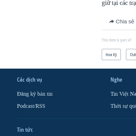
giữ tại các 
Chia sẻ
This item is part of
Hoa Kỳ
Châ
Các dịch vụ
Nghe
Ðăng ký bản tin
Tin Việt N
Podcast/RSS
Thời sự qu
Tin tức