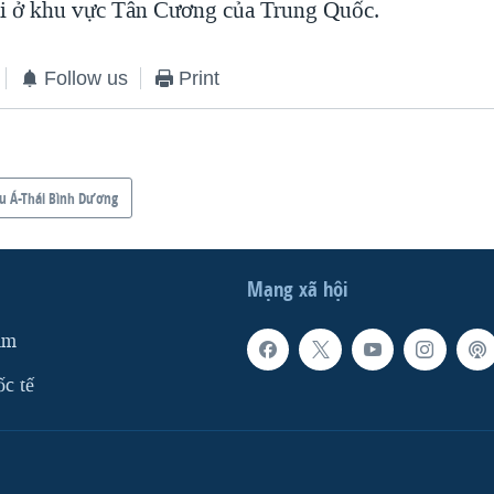
trại ở khu vực Tân Cương của Trung Quốc.
Follow us
Print
u Á-Thái Bình Dương
Mạng xã hội
am
ốc tế