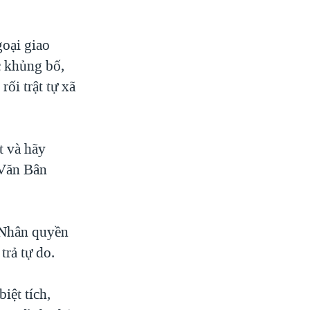
oại giao
c khủng bố,
ối trật tự xã
t và hãy
 Văn Bân
 Nhân quyền
trả tự do.
iệt tích,