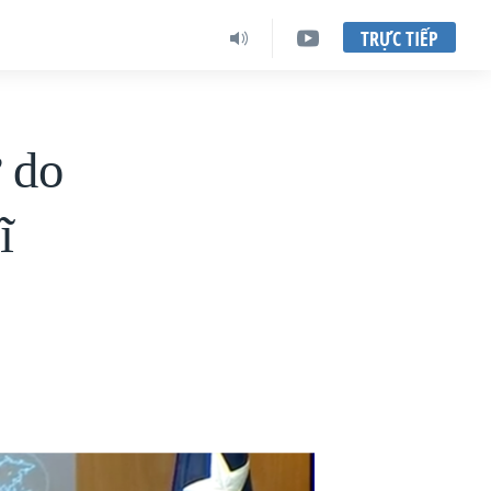
TRỰC TIẾP
 do
ĩ