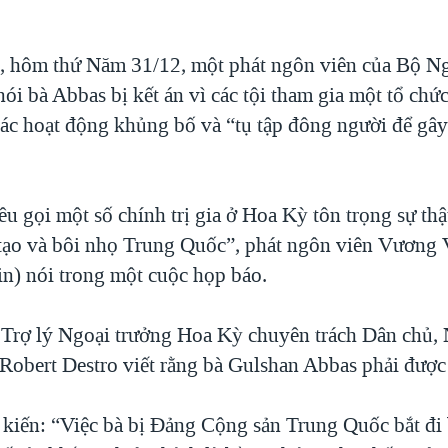
, hôm thứ Năm 31/12, một phát ngôn viên của Bộ Ng
ói bà Abbas bị kết án vì các tội tham gia một tổ chứ
các hoạt động khủng bố và “tụ tập đông người để gây r
u gọi một số chính trị gia ở Hoa Kỳ tôn trọng sự thậ
ạo và bôi nhọ Trung Quốc”, phát ngôn viên Vương
) nói trong một cuộc họp báo.
, Trợ lý Ngoại trưởng Hoa Kỳ chuyên trách Dân chủ,
Robert Destro viết rằng bà Gulshan Abbas phải được 
kiến: “Việc bà bị Đảng Cộng sản Trung Quốc bắt đi b