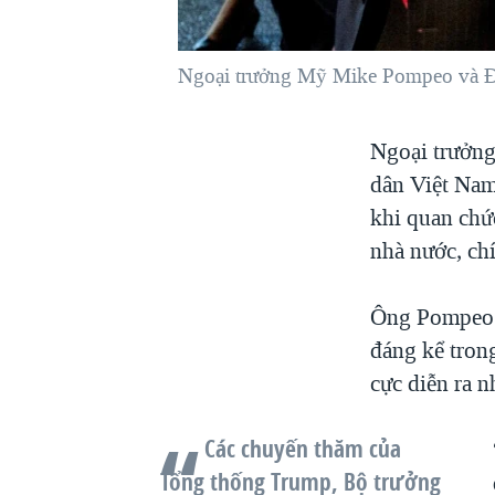
VIỆT NAM
NGƯ DÂN VIỆT VÀ LÀN SÓNG
Ngoại trưởng Mỹ Mike Pompeo và Đại
TRỘM HẢI SÂM
BÊN KIA QUỐC LỘ: TIẾNG VỌNG
Ngoại trưởng
TỪ NÔNG THÔN MỸ
dân Việt Nam
QUAN HỆ VIỆT MỸ
khi quan chứ
nhà nước, ch
Ông Pompeo ch
đáng kể tron
cực diễn ra 
Các chuyến thăm của
Tổng thống Trump, Bộ trưởng