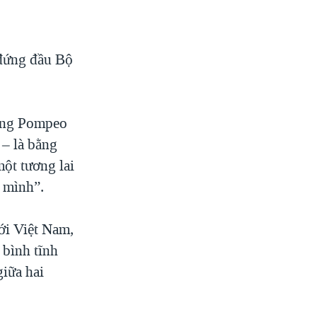
 đứng đầu Bộ
 ông Pompeo
 – là bằng
ột tương lai
a mình”.
ới Việt Nam,
 bình tĩnh
giữa hai