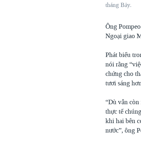
tháng Bảy.
Ông Pompeo t
Ngoại giao M
Phát biểu tr
nói rằng “việ
chứng cho th
tươi sáng hơ
“Dù vẫn còn 
thực tế chún
khi hai bên 
nước”, ông P