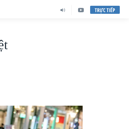
TRỰC TIẾP
ệt