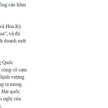
hông cáo hôm
 và Hoa Kỳ
ua”, và đã
inh doanh mới
g Quốc
 củng cố cam
 thịnh vượng
ng ta mong
. Hai quốc
ữu nghị của
.