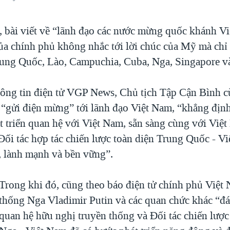
, bài viết về “lãnh đạo các nước mừng quốc khánh Vi
của chính phủ không nhắc tới lời chúc của Mỹ mà chỉ 
ung Quốc, Lào, Campuchia, Cuba, Nga, Singapore v
ông tin điện tử VGP News, Chủ tịch Tập Cận Bình c
 “gửi điện mừng” tới lãnh đạo Việt Nam, “khẳng đị
t triển quan hệ với Việt Nam, sẵn sàng cùng với Việ
Đối tác hợp tác chiến lược toàn diện Trung Quốc - V
h, lành mạnh và bền vững”.
Trong khi đó, cũng theo báo điện tử chính phủ Việt
thống Nga Vladimir Putin và các quan chức khác “đá
quan hệ hữu nghị truyền thống và Đối tác chiến lược