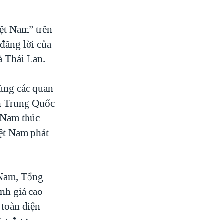
ệt Nam” trên
đăng lời của
à Thái Lan.
ùng các quan
nh Trung Quốc
t Nam thúc
iệt Nam phát
 Nam, Tổng
nh giá cao
 toàn diện