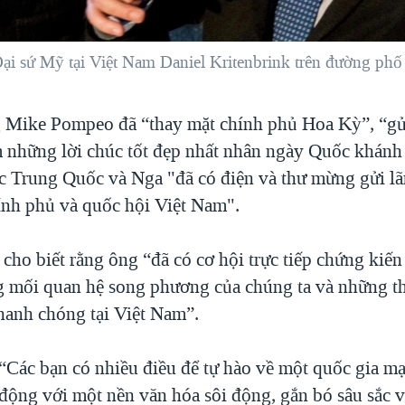
 sứ Mỹ tại Việt Nam Daniel Kritenbrink trên đường phố
 Mike Pompeo đã “thay mặt chính phủ Hoa Kỳ”, “gửi
 những lời chúc tốt đẹp nhất nhân ngày Quốc khánh 
c Trung Quốc và Nga "đã có điện và thư mừng gửi lã
ính phủ và quốc hội Việt Nam".
o biết rằng ông “đã có cơ hội trực tiếp chứng kiến 
g mối quan hệ song phương của chúng ta và những th
nhanh chóng tại Việt Nam”.
“Các bạn có nhiều điều để tự hào về một quốc gia m
động với một nền văn hóa sôi động, gắn bó sâu sắc v