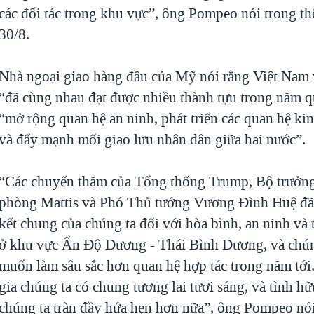
các đối tác trong khu vực”, ông Pompeo nói trong t
30/8.
Nhà ngoại giao hàng đầu của Mỹ nói rằng Việt Nam
“đã cùng nhau đạt được nhiều thành tựu trong năm q
“mở rộng quan hệ an ninh, phát triển các quan hệ k
và đẩy mạnh mối giao lưu nhân dân giữa hai nước”.
“Các chuyến thăm của Tổng thống Trump, Bộ trưởn
phòng Mattis và Phó Thủ tướng Vương Đình Huệ đã
kết chung của chúng ta đối với hòa bình, an ninh và
ở khu vực Ấn Độ Dương - Thái Bình Dương, và chú
muốn làm sâu sắc hơn quan hệ hợp tác trong năm tới
gia chúng ta có chung tương lai tươi sáng, và tình h
chúng ta tràn đầy hứa hẹn hơn nữa”, ông Pompeo nói