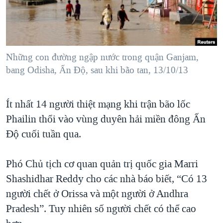
TẠI
VIDEO
"Tìm"
NGƯỜI VIỆT HẢI NGOẠI
HÀNH TRÌNH BẦU CỬ 2024
NGHE
ĐỜI SỐNG
MỘT NĂM CHIẾN TRANH TẠI DẢI GAZA
KINH TẾ
MẠNG XÃ HỘI
Những con đường ngập nước trong quận Ganjam,
GIẢI MÃ VÀNH ĐAI & CON ĐƯỜNG
KHOA HỌC
bang Odisha, Ấn Độ, sau khi bão tan, 13/10/13
NGÀY TỊ NẠN THẾ GIỚI
SỨC KHOẺ
TRỊNH VĨNH BÌNH - NGƯỜI HẠ 'BÊN THẮNG CUỘC'
Ngôn ngữ khác
VĂN HOÁ
Ít nhất 14 người thiệt mạng khi trận bão lốc
GROUND ZERO – XƯA VÀ NAY
Phailin thổi vào vùng duyên hải miền đông Ấn
THỂ THAO
CHI PHÍ CHIẾN TRANH AFGHANISTAN
Độ cuối tuần qua.
GIÁO DỤC
CÁC GIÁ TRỊ CỘNG HÒA Ở VIỆT NAM
Phó Chủ tịch cơ quan quản trị quốc gia Marri
THƯỢNG ĐỈNH TRUMP-KIM TẠI VIỆT NAM
Shashidhar Reddy cho các nhà báo biết, “Có 13
TRỊNH VĨNH BÌNH VS. CHÍNH PHỦ VIỆT NAM
người chết ở Orissa và một người ở Andhra
NGƯ DÂN VIỆT VÀ LÀN SÓNG TRỘM HẢI SÂM
Pradesh”. Tuy nhiên số người chết có thể cao
BÊN KIA QUỐC LỘ: TIẾNG VỌNG TỪ NÔNG THÔN MỸ