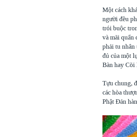
Một cách khá
người đều phả
trói buộc tron
và mãi quẩn 
phải tu nhân 
đủ của một lự
Bàn hay Cõi 
Tựu chung, đ
các hòa thượn
Phật Đản hà