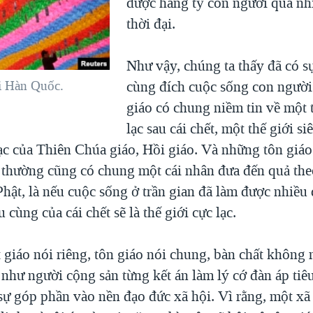
được hàng tỷ con người qua nhi
thời đại.
Như vậy, chúng ta thấy đã có s
cùng đích cuộc sống con người 
ại Hàn Quốc.
giáo có chung niềm tin về một t
lạc sau cái chết, một thế giới s
ạc của Thiên Chúa giáo, Hồi giáo. Và những tôn giá
, thường cũng có chung một cái nhân đưa đến quả the
hật, là nếu cuộc sống ở trần gian đã làm được nhiều 
u cùng của cái chết sẽ là thế giới cực lạc.
 giáo nói riêng, tôn giáo nói chung, bàn chất không
như người cộng sản từng kết án làm lý cớ đàn áp tiêu
sự góp phần vào nền đạo đức xã hội. Vì rằng, một xã