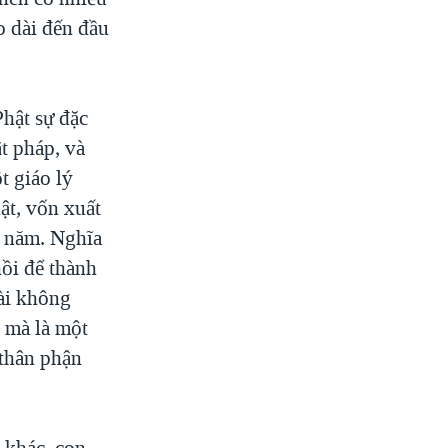
o dài đến đầu
Phật sự đặc
ật pháp, và
t giáo lý
ật, vốn xuất
0 năm. Nghĩa
hồi để thành
ài không
, mà là một
 thân phận
 khác, con