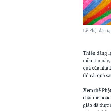
Lễ Phật đản t
Thiên đàng l
niềm tin này
quả của nhà P
thì cái quả sa
Xem thế Phật
chất mê hoặc 
giáo đã thực 