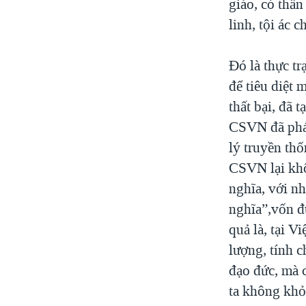
giáo, có thần
linh, tội ác 
Đó là thực t
để tiêu diệt 
thất bại, đã 
CSVN đã phá 
lý truyền th
CSVN lại khô
nghĩa, với n
nghĩa”,vốn đư
quả là, tại V
lượng, tính 
đạo đức, mà 
ta không khỏi