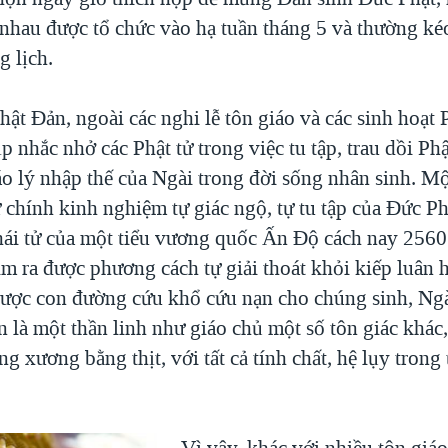
 nhau được tổ chức vào hạ tuần tháng 5 và thường ké
g lịch.
t Đản, ngoài các nghi lễ tôn giáo và các sinh hoạt 
dịp nhắc nhở các Phật tử trong việc tu tập, trau dồi Ph
o lý nhập thế của Ngài trong đời sống nhân sinh. Mộ
 chính kinh nghiệm tự giác ngộ, tự tu tập của Đức Ph
thái tử của một tiểu vương quốc Ấn Độ cách nay 256
tìm ra được phương cách tự giải thoát khỏi kiếp luân 
 được con đường cứu khổ cứu nạn cho chúng sinh, Ng
n là một thần linh như giáo chủ một số tôn giác khác
g xương bằng thịt, với tất cả tính chất, hệ lụy trong
Vì vậy, khác với nhiều tôn giáo