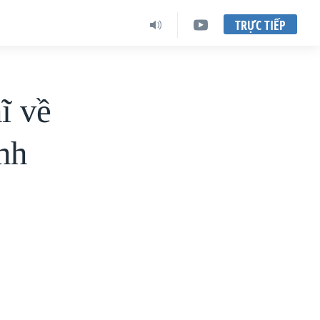
TRỰC TIẾP
ĩ về
nh