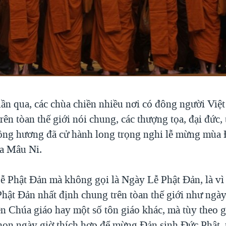
ần qua, các chùa chiền nhiều nơi có đông người Việ
trên tòan thế giới nói chung, các thượng tọa, đại đức, 
ồng hương đã cử hành long trọng nghi lễ mừng mùa
a Mâu Ni.
ễ Phật Đản mà không gọi là Ngày Lễ Phật Đản, là vì
Phật Đản nhất định chung trên tòan thế giới như ngà
n Chúa giáo hay một số tôn giáo khác, mà tùy theo g
họn ngày giờ thích hợp để mừng Đản sinh Đức Phật, 