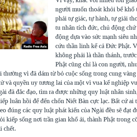
người muốn thoát khỏi bể khổ t
phải tự giác, tự hành, tự giải th
tu nhân tích đức, chủ động chứ
động dựa vào sức mạnh siêu nh
cứu thần linh kể cả Đức Phật. 
không phải là thần thánh, trước
Phật cũng chỉ là con người, nh
i thường vì đã dám từ bỏ cuộc sống trong cung vàng
tử và quyền uy tương lai của một vì vua kế nghiệp vua
gài đã đắc đạo, tìm ra được những quy luật nhân sinh
iếp luân hồi để đến chốn Niết Bàn cực lạc. Bất cứ ai t
eo đúng các quy luật phát kiến của Ngài đều sẽ đạt 
ỏi kiếp sống nơi trần gian khổ ải, thành Phật trong c
i chết.