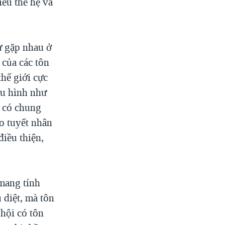
ều thế hệ và
ự gặp nhau ở
của các tôn
hế giới cực
iêu hình như
o có chung
o tuyết nhân
điều thiện,
 mang tính
 diệt, mà tôn
 hội có tôn