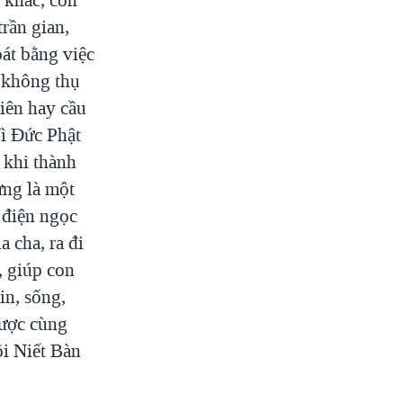
rần gian,
oát bằng việc
 không thụ
iên hay cầu
Vì Đức Phật
 khi thành
ưng là một
 điện ngọc
 cha, ra đi
, giúp con
in, sống,
được cùng
õi Niết Bàn