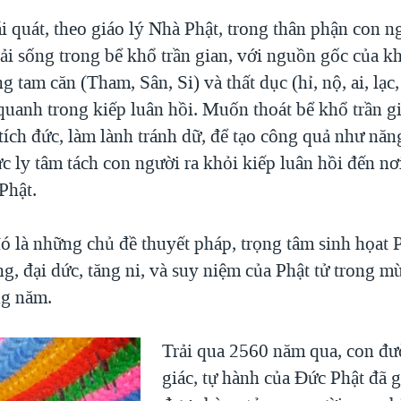
i quát, theo giáo lý Nhà Phật, trong thân phận con n
i sống trong bể khổ trần gian, với nguồn gốc của khổ
g tam căn (Tham, Sân, Si) và thất dục (hỉ, nộ, ai, lạc, 
quanh trong kiếp luân hồi. Muốn thoát bể khổ trần g
tích đức, làm lành tránh dữ, để tạo công quả như năn
c ly tâm tách con người ra khỏi kiếp luân hồi đến nơi
Phật.
ó là những chủ đề thuyết pháp, trọng tâm sinh họat P
g, đại dức, tăng ni, và suy niệm của Phật tử trong m
ng năm.
Trải qua 2560 năm qua, con đư
giác, tự hành của Đức Phật đã g