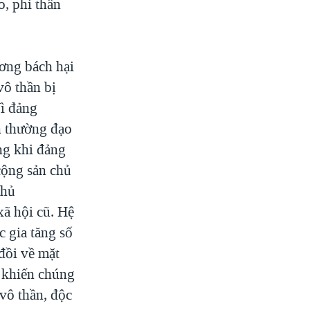
o, phi thần
ương bách hại
vô thần bị
Vì đảng
n thường đạo
ng khi đảng
cộng sản chủ
chủ
xã hội cũ. Hệ
c gia tăng số
đồi về mặt
, khiến chúng
 vô thần, độc