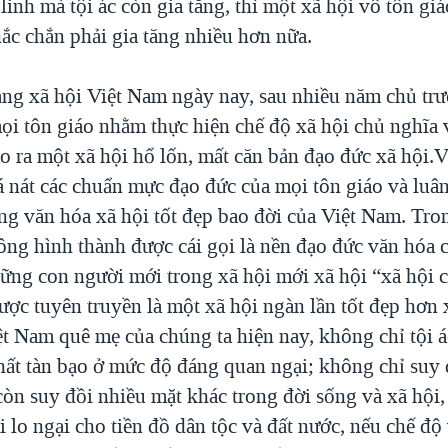
 linh mà tội ác còn gia tăng, thì một xã hội vô tôn giá
chắc chắn phải gia tăng nhiều hơn nữa.
rạng xã hội Việt Nam ngày nay, sau nhiều năm chủ tr
mọi tôn giáo nhằm thực hiện chế độ xã hội chủ nghĩa 
tạo ra một xã hội hổ lốn, mất căn bản đạo đức xã hội.
nát các chuẩn mực đạo đức của mọi tôn giáo và luâ
ống văn hóa xã hội tốt đẹp bao đời của Việt Nam. Tro
ng hình thành được cái gọi là nền đạo đức văn hóa 
hững con người mới trong xã hội mới xã hội “xã hội 
ợc tuyên truyền là một xã hội ngàn lần tốt đẹp hơn 
iệt Nam quê mẹ của chúng ta hiện nay, không chỉ tội á
chất tàn bạo ở mức độ đáng quan ngại; không chỉ suy 
còn suy đồi nhiều mặt khác trong đời sống và xã hội
 lo ngại cho tiền đồ dân tộc và đất nước, nếu chế độ