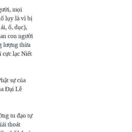
gười, mọi
 lụy là vì bị
ái, ố, dục),
ian con người
g lượng thừa
 cực lạc Niết
hật sự của
ùa Đại Lễ
ờng tu đạo tự
iải thoát