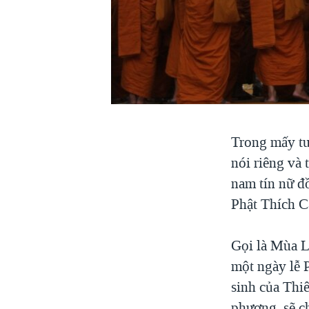
VIỆT NAM
NGƯ DÂN VIỆT VÀ LÀN SÓNG
TRỘM HẢI SÂM
BÊN KIA QUỐC LỘ: TIẾNG VỌNG
TỪ NÔNG THÔN MỸ
QUAN HỆ VIỆT MỸ
Trong mấy tu
nói riêng và 
nam tín nữ đ
Phật Thích C
Gọi là Mùa L
một ngày lễ 
sinh của Thiê
phương, sẽ c