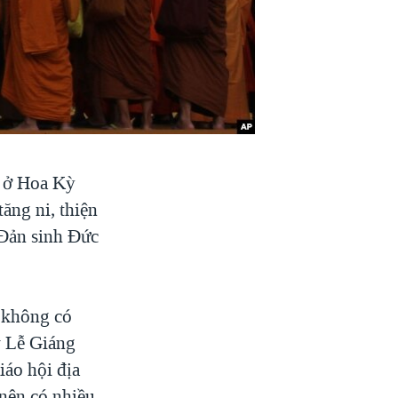
t ở Hoa Kỳ
tăng ni, thiện
 Đản sinh Đức
 không có
y Lễ Giáng
iáo hội địa
nên có nhiều