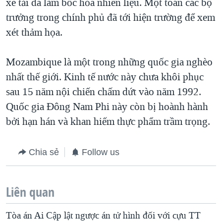
xe tải đã làm bốc hỏa nhiên liệu. Một toán các bộ
QUAN HỆ VIỆT MỸ
trưởng trong chính phủ đã tới hiện trường để xem
xét thảm họa.
Mozambique là một trong những quốc gia nghèo
nhất thế giới. Kinh tế nước này chưa khôi phục
sau 15 năm nội chiến chấm dứt vào năm 1992.
Quốc gia Đông Nam Phi này còn bị hoành hành
bởi hạn hán và khan hiếm thực phẩm trầm trọng.
Chia sẻ
Follow us
Liên quan
Tòa án Ai Cập lật ngược án tử hình đối với cựu TT