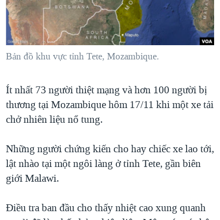
TẠI
VIDEO
"Tìm"
NGƯỜI VIỆT HẢI NGOẠI
HÀNH TRÌNH BẦU CỬ 2024
NGHE
ĐỜI SỐNG
MỘT NĂM CHIẾN TRANH TẠI DẢI GAZA
KINH TẾ
MẠNG XÃ HỘI
Bản đồ khu vực tỉnh Tete, Mozambique.
GIẢI MÃ VÀNH ĐAI & CON ĐƯỜNG
KHOA HỌC
NGÀY TỊ NẠN THẾ GIỚI
SỨC KHOẺ
Ít nhất 73 người thiệt mạng và hơn 100 người bị
TRỊNH VĨNH BÌNH - NGƯỜI HẠ 'BÊN THẮNG CUỘC'
Ngôn ngữ khác
VĂN HOÁ
thương tại Mozambique hôm 17/11 khi một xe tải
GROUND ZERO – XƯA VÀ NAY
THỂ THAO
chở nhiên liệu nổ tung.
CHI PHÍ CHIẾN TRANH AFGHANISTAN
GIÁO DỤC
CÁC GIÁ TRỊ CỘNG HÒA Ở VIỆT NAM
Những người chứng kiến cho hay chiếc xe lao tới,
lật nhào tại một ngôi làng ở tỉnh Tete, gần biên
THƯỢNG ĐỈNH TRUMP-KIM TẠI VIỆT NAM
giới Malawi.
TRỊNH VĨNH BÌNH VS. CHÍNH PHỦ VIỆT NAM
NGƯ DÂN VIỆT VÀ LÀN SÓNG TRỘM HẢI SÂM
Điều tra ban đầu cho thấy nhiệt cao xung quanh
BÊN KIA QUỐC LỘ: TIẾNG VỌNG TỪ NÔNG THÔN MỸ