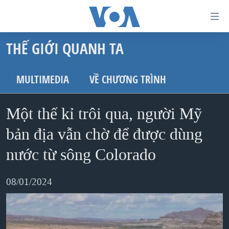
Đường
dẫn
THẾ GIỚI QUANH TA
truy
TRANG CHỦ
cập
VIỆT NAM
MULTIMEDIA
VỀ CHƯƠNG TRÌNH
Tới
HOA KỲ
nội
Một thế kỉ trôi qua, người Mỹ
BIỂN ĐÔNG
dung
THẾ GIỚI
bản địa vẫn chờ để được dùng
chính
BLOG
Tới
nước từ sông Colorado
điều
DIỄN ĐÀN
hướng
08/01/2024
MỤC
chính
CHUYÊN ĐỀ
TỰ DO BÁO CHÍ
Đi
HỌC TIẾNG ANH
VẠCH TRẦN TIN GIẢ
CHIẾN TRANH THƯƠNG MẠI CỦA MỸ: QUÁ KHỨ VÀ HIỆN
tới