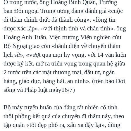
Ở trong nước, ông Hoàng Bình Quân, Trưởng
QUAN HỆ VIỆT MỸ
ban Đối ngoại Trung ương đảng đánh giá «cuộc
đi thăm chính thức đã thành công», «lòng tin
được xác lập», «với thịnh tình và chân tình». ông
Hoàng Anh Tuấn, Viện trưởng Viện nghiên cứu
Bộ Ngoại giao còn «hãnh diện về chuyến thăm
lịch sử», «vượt qua mọi hy vọng, với 14 văn kiện
được ký kết, mở ra triển vọng trong quan hệ giữa
2 nước trên các mặt thương mại, đầu tư, ngân
hàng, giáo dục, hàng hải, an ninh». (trên báo Đời
sống và Pháp luật ngày16/7)
Bộ máy tuyên huấn của đảng tất nhiên cố tình
thổi phồng kết quả của chuyến đi thăm này, theo
tập quán «tốt đẹp phô ra, xấu xa đậy lại», dùng