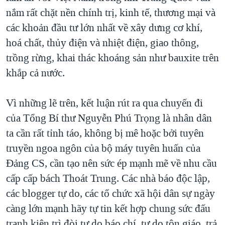
nắm rất chặt nền chính trị, kinh tế, thương mại và
các khoản đầu tư lớn nhất về xây dưng cơ khí,
hoá chất, thủy điện và nhiệt điện, giao thông,
trồng rừng, khai thác khoáng sản như bauxite trên
khắp cả nước.
Vì những lẽ trên, kết luận rút ra qua chuyến đi
của Tổng Bí thư Nguyễn Phú Trọng là nhân dân
ta cần rất tỉnh táo, không bị mê hoặc bởi tuyên
truyền ngoa ngôn của bộ máy tuyên huấn của
Đảng CS, cần tạo nên sức ép mạnh mẽ về nhu cầu
cấp cấp bách Thoát Trung. Các nhà báo độc lập,
các blogger tự do, các tổ chức xã hội dân sự ngày
càng lớn mạnh hãy tự tin kết hợp chung sức đấu
tranh kiên trì đòi tự do báo chí, tự do tôn giáo, trả