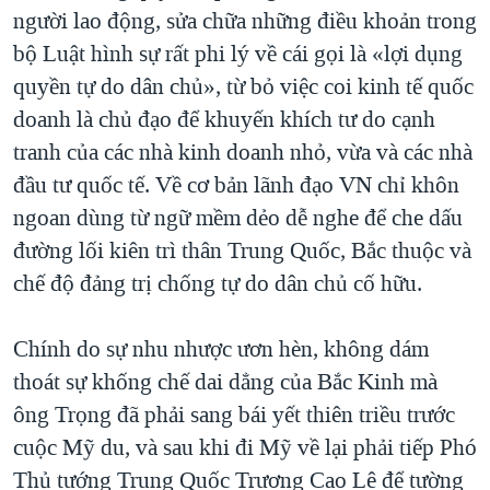
người lao động, sửa chữa những điều khoản trong
bộ Luật hình sự rất phi lý về cái gọi là «lợi dụng
quyền tự do dân chủ», từ bỏ việc coi kinh tế quốc
doanh là chủ đạo để khuyến khích tư do cạnh
tranh của các nhà kinh doanh nhỏ, vừa và các nhà
đầu tư quốc tế. Về cơ bản lãnh đạo VN chỉ khôn
ngoan dùng từ ngữ mềm dẻo dễ nghe để che dấu
đường lối kiên trì thân Trung Quốc, Bắc thuộc và
chế độ đảng trị chống tự do dân chủ cố hữu.
Chính do sự nhu nhược ươn hèn, không dám
thoát sự khống chế dai dẳng của Bắc Kinh mà
ông Trọng đã phải sang bái yết thiên triều trước
cuộc Mỹ du, và sau khi đi Mỹ về lại phải tiếp Phó
Thủ tướng Trung Quốc Trương Cao Lê để tường