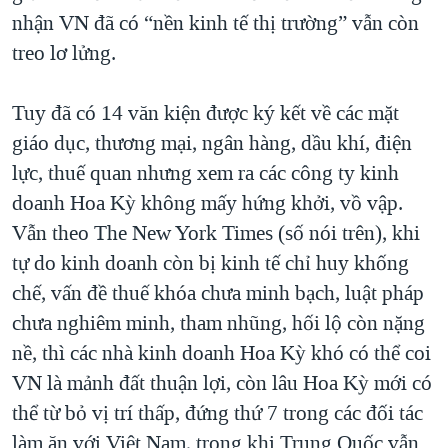
nhận VN đã có “nền kinh tế thị trường” vẫn còn
treo lơ lửng.
Tuy đã có 14 văn kiện được ký kết về các mặt
giáo dục, thương mại, ngân hàng, dầu khí, điện
lực, thuế quan nhưng xem ra các công ty kinh
doanh Hoa Kỳ không mấy hứng khởi, vồ vập.
Vẫn theo The New York Times (số nói trên), khi
tự do kinh doanh còn bị kinh tế chỉ huy khống
chế, vấn đề thuế khóa chưa minh bạch, luật pháp
chưa nghiêm minh, tham nhũng, hối lộ còn nặng
nề, thì các nhà kinh doanh Hoa Kỳ khó có thể coi
VN là mảnh đất thuận lợi, còn lâu Hoa Kỳ mới có
thể từ bỏ vị trí thấp, đứng thứ 7 trong các đối tác
làm ăn với Việt Nam, trong khi Trung Quốc vẫn