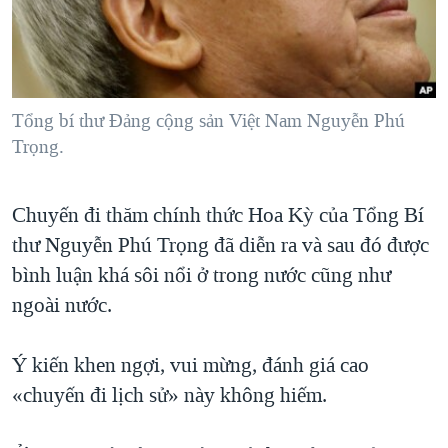
TẠI
VIDEO
"Tìm"
NGƯỜI VIỆT HẢI NGOẠI
HÀNH TRÌNH BẦU CỬ 2024
NGHE
ĐỜI SỐNG
MỘT NĂM CHIẾN TRANH TẠI DẢI GAZA
KINH TẾ
MẠNG XÃ HỘI
GIẢI MÃ VÀNH ĐAI & CON ĐƯỜNG
Tổng bí thư Đảng cộng sản Việt Nam Nguyễn Phú
KHOA HỌC
Trọng.
NGÀY TỊ NẠN THẾ GIỚI
SỨC KHOẺ
TRỊNH VĨNH BÌNH - NGƯỜI HẠ 'BÊN THẮNG CUỘC'
Ngôn ngữ khác
VĂN HOÁ
Chuyến đi thăm chính thức Hoa Kỳ của Tổng Bí
GROUND ZERO – XƯA VÀ NAY
THỂ THAO
thư Nguyễn Phú Trọng đã diễn ra và sau đó được
CHI PHÍ CHIẾN TRANH AFGHANISTAN
bình luận khá sôi nổi ở trong nước cũng như
GIÁO DỤC
CÁC GIÁ TRỊ CỘNG HÒA Ở VIỆT NAM
ngoài nước.
THƯỢNG ĐỈNH TRUMP-KIM TẠI VIỆT NAM
Ý kiến khen ngợi, vui mừng, đánh giá cao
TRỊNH VĨNH BÌNH VS. CHÍNH PHỦ VIỆT NAM
«chuyến đi lịch sử» này không hiếm.
NGƯ DÂN VIỆT VÀ LÀN SÓNG TRỘM HẢI SÂM
BÊN KIA QUỐC LỘ: TIẾNG VỌNG TỪ NÔNG THÔN MỸ