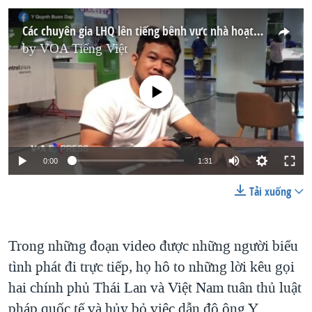
Các chuyên gia LHQ lên tiếng bênh vực nhà hoạt động Y Quynh Bdap
by
VOA Tiếng Việt
No media source currently available
0:00
1:31
Tải xuống
Trong những đoạn video được những người biểu
tình phát đi trực tiếp, họ hô to những lời kêu gọi
hai chính phủ Thái Lan và Việt Nam tuân thủ luật
pháp quốc tế và hủy bỏ việc dẫn độ ông Y