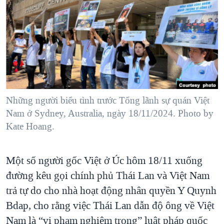
TẠI
VIDEO
"Tìm"
NGƯỜI VIỆT HẢI NGOẠI
HÀNH TRÌNH BẦU CỬ 2024
NGHE
ĐỜI SỐNG
MỘT NĂM CHIẾN TRANH TẠI DẢI GAZA
KINH TẾ
MẠNG XÃ HỘI
GIẢI MÃ VÀNH ĐAI & CON ĐƯỜNG
KHOA HỌC
NGÀY TỊ NẠN THẾ GIỚI
SỨC KHOẺ
TRỊNH VĨNH BÌNH - NGƯỜI HẠ 'BÊN THẮNG CUỘC'
Những người biểu tình trước Tổng lãnh sự quán Việt
Ngôn ngữ khác
VĂN HOÁ
GROUND ZERO – XƯA VÀ NAY
Nam ở Sydney, Australia, ngày 18/11/2024. Photo by
THỂ THAO
Kate Hoang.
CHI PHÍ CHIẾN TRANH AFGHANISTAN
GIÁO DỤC
CÁC GIÁ TRỊ CỘNG HÒA Ở VIỆT NAM
Một số người gốc Việt ở Úc hôm 18/11 xuống
THƯỢNG ĐỈNH TRUMP-KIM TẠI VIỆT NAM
đường kêu gọi chính phủ Thái Lan và Việt Nam
TRỊNH VĨNH BÌNH VS. CHÍNH PHỦ VIỆT NAM
trả tự do cho nhà hoạt động nhân quyền Y Quynh
NGƯ DÂN VIỆT VÀ LÀN SÓNG TRỘM HẢI SÂM
Bdap, cho rằng việc Thái Lan dẫn độ ông về Việt
Nam là “vi phạm nghiêm trọng” luật pháp quốc
BÊN KIA QUỐC LỘ: TIẾNG VỌNG TỪ NÔNG THÔN MỸ