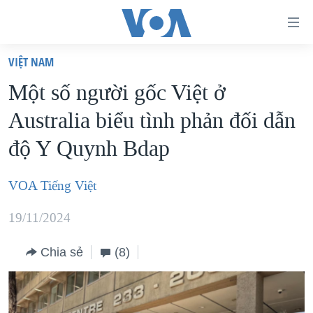
Đường
dẫn
VIỆT NAM
truy
TRANG CHỦ
Một số người gốc Việt ở
cập
VIỆT NAM
Australia biểu tình phản đối dẫn
Tới
HOA KỲ
nội
độ Y Quynh Bdap
BIỂN ĐÔNG
dung
THẾ GIỚI
chính
VOA Tiếng Việt
BLOG
Tới
19/11/2024
điều
DIỄN ĐÀN
hướng
MỤC
Chia sẻ
(8)
chính
CHUYÊN ĐỀ
TỰ DO BÁO CHÍ
Đi
HỌC TIẾNG ANH
VẠCH TRẦN TIN GIẢ
CHIẾN TRANH THƯƠNG MẠI CỦA MỸ: QUÁ KHỨ VÀ HIỆN
tới