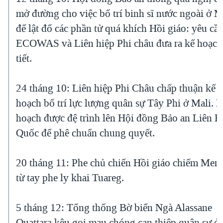
mở đường cho việc bố trí binh sĩ nước ngoài ở M
để lật đổ các phần tử quá khích Hồi giáo: yêu cầ
ECOWAS và Liên hiệp Phi châu đưa ra kế hoạch
tiết.
24 tháng 10: Liên hiệp Phi Châu chấp thuận kế
hoạch bố trí lực lượng quân sự Tây Phi ở Mali. 
hoạch được đệ trình lên Hội đồng Bảo an Liên H
Quốc để phê chuẩn chung quyết.
20 tháng 11: Phe chủ chiến Hồi giáo chiếm Men
từ tay phe ly khai Tuareg.
5 tháng 12: Tổng thống Bờ biển Ngà Alassane
Ouattara kêu gọi mau chóng can thiệp quân sự ở