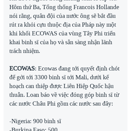
Hôm thứ Ba, Tổng thống Francois Hollande
QUAN HỆ VIỆT MỸ
nói rằng, quân đội của nước ông sẽ bắt đầu
rút ra khỏi cựu thuộc địa của Pháp này một
khi khối ECOWAS của vùng Tây Phi triển
khai binh sĩ của họ và sẵn sàng nhận lãnh
trách nhiệm.
ECOWAS
: Ecowas đang tới quyết định chót
để gởi tới 3300 binh sĩ tới Mali, dưới kế
hoạch can thiệp được Liên Hiệp Quốc hậu
thuẫn. Loan báo về việc đóng góp binh sĩ từ
các nước Châu Phi gồm các nước sau đây:
-Nigeria: 900 binh sĩ
-Burkina Faso: 500