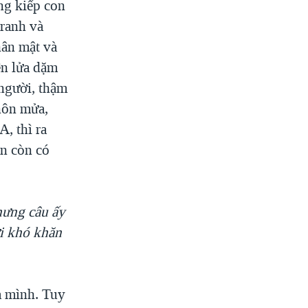
ng kiếp con
tranh và
hân mật và
n lửa dặm
người, thậm
nôn mửa,
, thì ra
ẫn còn có
hưng câu ấy
ời khó khăn
a mình. Tuy