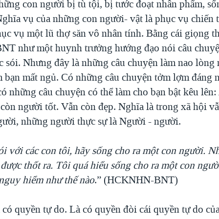
ng con người bị tù tội, bị tước đoạt nhân phẩm, số
Nghĩa vụ của những con người- vật là phục vụ chiến 
hục vụ một lũ thợ săn vô nhân tính. Bằng cái giọng t
BNT như một huynh trưởng hướng đạo nói câu chuyệ
c sói. Nhưng đây là những câu chuyện làm nao lòng 
àm bạn mất ngủ. Có những câu chuyện tởm lợm đáng 
ó những câu chuyện có thể làm cho bạn bật kêu lên: A
còn người tốt. Vẫn còn đẹp. Nghĩa là trong xã hội v
ười, những người thực sự là Người - người.
i với các con tôi, hãy sống cho ra một con người. N
 được thốt ra. Tôi quá hiểu sống cho ra một con ngư
 nguy hiểm như thế nào
.” (HCKNHN-BNT)
 có quyền tự do. Là có quyền đòi cái quyền tự do củ