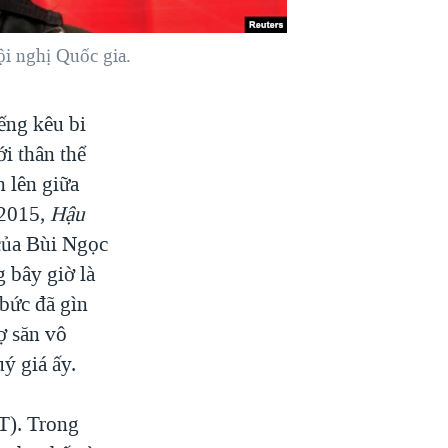
ội nghị Quốc gia.
ng kêu bi
ới thân thể
n lên giữa
 2015,
Hậu
ủa Bùi Ngọc
 bây giờ là
 bức đã gìn
ợ săn vô
ý giá ấy.
T). Trong