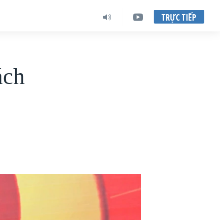
TRỰC TIẾP
ách