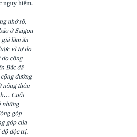
ức nguy hiểm.
ng nhớ rõ,
 báo ở Saigon
 giả làm ăn
ược vì tự do
ự do công
ền Bắc đã
g cộng đường
 ở nông thôn
sành… Cuối
ề những
 đóng góp
ng góp của
độ độc trị.