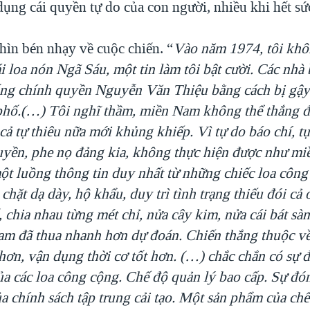
dụng cái quyền tự do của con người, nhiều khi hết s
hìn bén nhạy về cuộc chiến. “
Vào năm 1974, tôi khô
i loa nón Ngã Sáu, một tin làm tôi bật cười. Các nhà
ống chính quyền Nguyễn Văn Thiệu bằng cách bị gậy
phố.(…) Tôi nghĩ thầm, miền Nam không thể thắng đ
i cả tự thiêu nữa mới khủng khiếp. Vì tự do báo chí, t
uyền, phe nọ đảng kia, không thực hiện được như mi
một luồng thông tin duy nhất từ những chiếc loa côn
chặt dạ dày, hộ khẩu, duy trì tình trạng thiếu đói cả
, chia nhau từng mét chỉ, nửa cây kim, nửa cái bát 
m đã thua nhanh hơn dự đoán. Chiến thắng thuộc v
 hơn, vận dụng thời cơ tốt hơn. (…) chắc chắn có sự
a các loa công cộng. Chế độ quản lý bao cấp. Sự đó
ủa chính sách tập trung cải tạo. Một sản phẩm của chế 