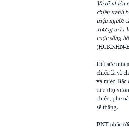
Và dĩ nhiên 
chiến tranh b
triệu người 
xương máu Việ
cuộc sống hô
(HCKNHN-
Hết sức mỉa 
chiến là vì 
và miền Bắc đ
tiêu thụ xươ
chiến, phe n
sẽ thắng.
BNT nhắc tới