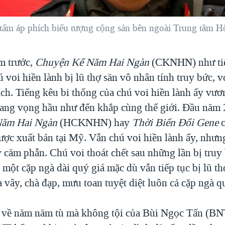
 tấm áp phích biểu tượng cộng sản bên ngoài Trung tâm H
m trước,
Chuyện Kể Năm Hai Ngàn
(CKNHN) như tiế
 voi hiền lành bị lũ thợ săn vô nhân tính truy bức, v
ch. Tiếng kêu bi thống của chú voi hiền lành ấy vươ
vang vọng hầu như đến khắp cùng thế giới. Đầu năm
Năm Hai Ngàn
(HCKNHN) hay
Thời Biến Đổi Gene
c
ợc xuất bản tại Mỹ. Vẫn chú voi hiền lành ấy, nhưng
y căm phẫn. Chú voi thoát chết sau những lần bị truy
một cặp ngà dài quý giá mặc dù vẫn tiếp tục bị lũ th
 vây, chà đạp, mưu toan tuyệt diệt luôn cả cặp ngà qu
về năm năm tù mà không tội của Bùi Ngọc Tấn (BN