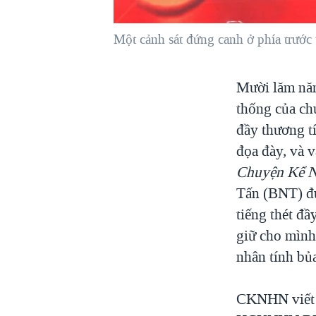
VIỆT NAM
Một cảnh sát đứng canh ở phía trước
NGƯ DÂN VIỆT VÀ LÀN SÓNG
TRỘM HẢI SÂM
BÊN KIA QUỐC LỘ: TIẾNG VỌNG
Mười lăm nă
TỪ NÔNG THÔN MỸ
thống của chú
QUAN HỆ VIỆT MỸ
đầy thương tí
đọa đày, và 
Chuyện Kể 
Tấn (BNT) đư
tiếng thét đầ
giữ cho mình 
nhân tính bủa
CKNHN viết 