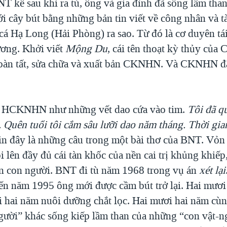
ể sau khi ra tù, ông và gia đình đã sống lầm than
ới cây bút bằng những bản tin viết về công nhân và tà
cá Hạ Long (Hải Phòng) ra sao. Từ đó là cơ duyên tá
ơng. Khởi viết
Mộng Du
, cái tên thoạt kỳ thủy củ
oàn tất, sửa chữa và xuất bản CKNHN. Và CKNHN đã 
ủa HCKNHN như những vết dao cứa vào tim.
Tôi đã qu
. Quên tuổi tôi cắm sâu lưỡi dao năm tháng. Thời gia
in đây là những câu trong một bài thơ của BNT. Vỏn
 lên đầy đủ cái tàn khốc của nền cai trị khủng khiếp
lên con người. BNT đi tù năm 1968 trong vụ án
xét lại
n năm 1995 ông mới được cầm bút trở lại. Hai mươi
i hai năm nuôi dưỡng chắt lọc. Hai mươi hai năm cù
gười” khác sống kiếp lầm than của những “con vật-n