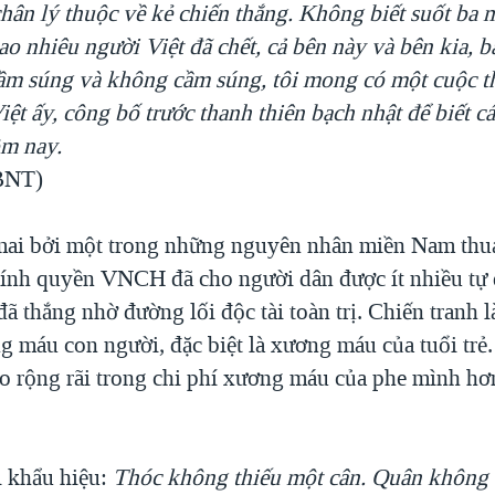
chân lý thuộc về kẻ chiến thắng. Không biết suốt ba
ao nhiêu người Việt đã chết, cả bên này và bên kia, 
cầm súng và không cầm súng, tôi mong có một cuộc t
t ấy, công bố trước thanh thiên bạch nhật để biết cá
m nay.
BNT)
mai bởi một trong những nguyên nhân miền Nam thu
chính quyền VNCH đã cho người dân được ít nhiều tự 
ã thắng nhờ đường lối độc tài toàn trị. Chiến tranh 
ng máu con người, đặc biệt là xương máu của tuổi trẻ
ào rộng rãi trong chi phí xương máu của phe mình hơ
 khẩu hiệu:
Thóc không thiếu một cân. Quân không 