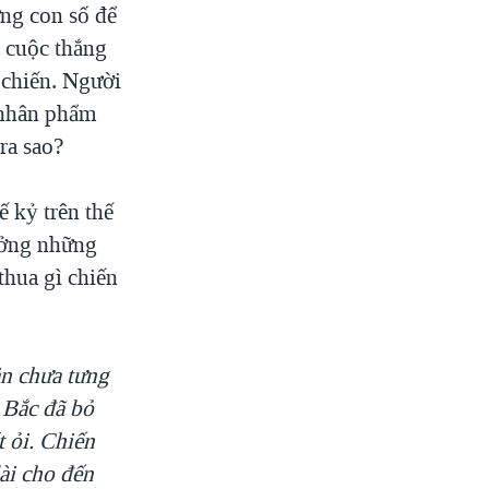
ững con số để
 cuộc thắng
 chiến. Người
t nhân phẩm
ra sao?
 kỷ trên thế
ưởng những
hua gì chiến
ản chưa tưng
 Bắc đã bỏ
t ỏi. Chiến
ài cho đến