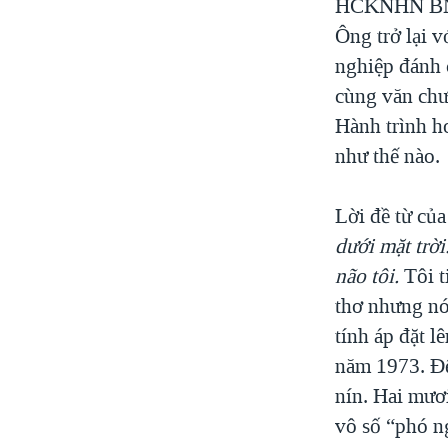
HCKNHN BNT k
Ông trở lại v
nghiệp đánh 
cùng văn chư
Hành trình h
như thế nào.
Lời đề từ c
dưới mặt trời
não tôi.
Tôi t
thơ nhưng nói
tính áp đặt 
năm 1973. Đế
nín. Hai mươ
vô số “phó n