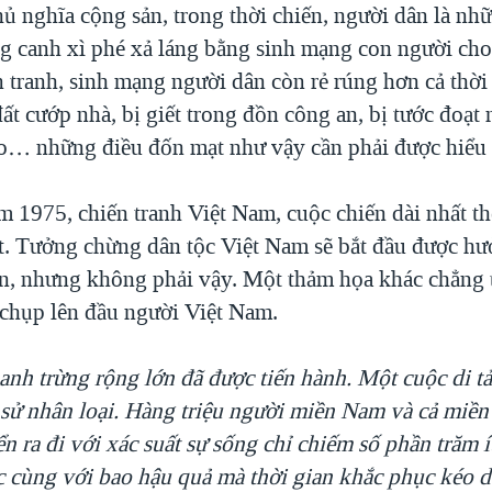
ủ nghĩa cộng sản, trong thời chiến, người dân là nh
g canh xì phé xả láng bằng sinh mạng con người cho
n tranh, sinh mạng người dân còn rẻ rúng hơn cả thời
ất cướp nhà, bị giết trong đồn công an, bị tước đoạ
ào… những điều đốn mạt như vậy cần phải được hiểu 
 1975, chiến tranh Việt Nam, cuộc chiến dài nhất thế
t. Tưởng chừng dân tộc Việt Nam sẽ bắt đầu được h
n, nhưng không phải vậy. Một thảm họa khác chẳng t
 chụp lên đầu người Việt Nam.
anh trừng rộng lớn đã được tiến hành. Một cuộc di t
h sử nhân loại. Hàng triệu người miền Nam và cả miền
n ra đi với xác suất sự sống chỉ chiếm số phần trăm í
úc cùng với bao hậu quả mà thời gian khắc phục kéo d