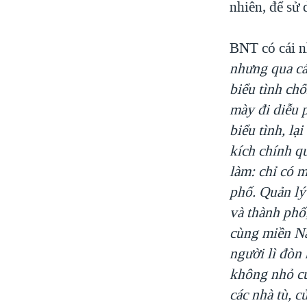
nhiên, để sử 
BNT có cái n
nhưng qua cá
biểu tình ch
mày đi diễu 
biểu tình, lạ
kích chính q
làm: chỉ có 
phố. Quản lý 
và thành phố
cùng miền Na
người lì đòn
không nhỏ củ
các nhà tù, c