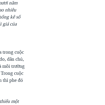
 mươi năm
bao nhiêu
hống kê số
i giá của
a trong cuộc
do, dân chủ,
là môi trường
. Trong cuộc
n thì phe đó
thiếu một