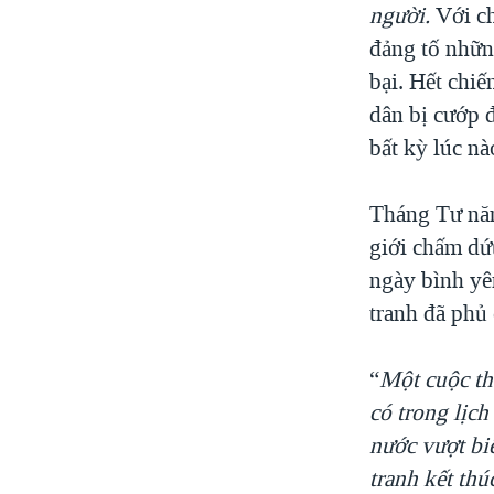
người.
Với ch
đảng tố nhữn
bại. Hết chiế
dân bị cướp đ
bất kỳ lúc n
Tháng Tư năm
giới chấm dứ
ngày bình yê
tranh đã phủ
“
Một cuộc th
có trong lịc
nước vượt biể
tranh kết th