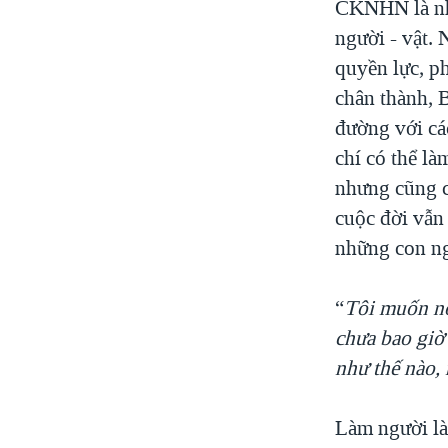
CKNHN là nhữ
người - vật. 
quyền lực, p
chân thành, 
đường với cá
chí có thể l
nhưng cũng c
cuộc đời vẫn 
những con ng
“
Tôi muốn nó
chưa bao giờ
như thế nào,
Làm người là