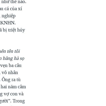
 như thế nào.
u cá của xí
i nghiệp
a CKNHN.
bị triệt hủy
ên tên tôi
n băng hà sọ
 vẹn ba câu
, vô nhân
. Ông ra tù
 hai năm câm
ng vợ con và
gười”. Trong