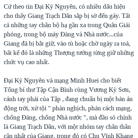
Cứ theo tin Đại Kỷ Nguyên, có nhiều dấu hiệu
cho thấy Giang Trạch Dân sắp bị sờ đến gáy. Tất
cả những tay chân bộ hạ gần xa trong Quân Giải
phóng, trong bộ máy Đảng và Nhà nước...của
Giang đã bị bắt giữ, vào tù hoặc chờ ngày ra toà,
bất kể đó là những Thượng tướng từng giữ những
chức vụ cao nhất.
Đại Kỷ Nguyên và mạng Minh Huei cho biết
Tổng bí thư Tập Cận Bình cùng Vương Kỳ Sơn,
cánh tay phải của Tập , đang chuẩn bị một bản án
động trời, xử tội " phản nghịch, phản cách mạng,
chống Đảng, chống Nhà nước ", mà đầu sỏ chính
là Giang Trạch Dân, với một nhóm tay chân thân
cận nhất của Giang, trong đó có Chu Vĩnh Khang