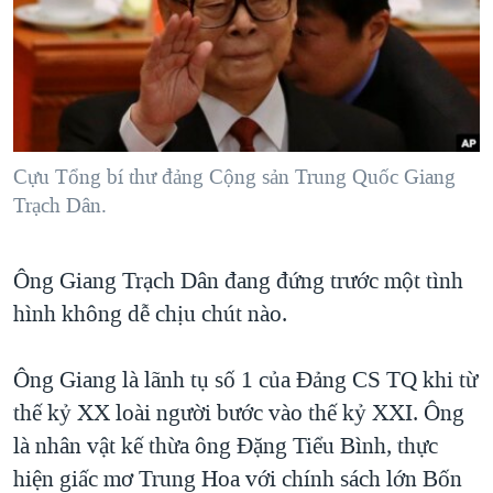
TẠI
VIDEO
"Tìm"
NGƯỜI VIỆT HẢI NGOẠI
HÀNH TRÌNH BẦU CỬ 2024
NGHE
ĐỜI SỐNG
MỘT NĂM CHIẾN TRANH TẠI DẢI GAZA
KINH TẾ
MẠNG XÃ HỘI
GIẢI MÃ VÀNH ĐAI & CON ĐƯỜNG
KHOA HỌC
NGÀY TỊ NẠN THẾ GIỚI
Cựu Tổng bí thư đảng Cộng sản Trung Quốc Giang
SỨC KHOẺ
Trạch Dân.
TRỊNH VĨNH BÌNH - NGƯỜI HẠ 'BÊN THẮNG CUỘC'
Ngôn ngữ khác
VĂN HOÁ
GROUND ZERO – XƯA VÀ NAY
THỂ THAO
Ông Giang Trạch Dân đang đứng trước một tình
CHI PHÍ CHIẾN TRANH AFGHANISTAN
GIÁO DỤC
hình không dễ chịu chút nào.
CÁC GIÁ TRỊ CỘNG HÒA Ở VIỆT NAM
THƯỢNG ĐỈNH TRUMP-KIM TẠI VIỆT NAM
Ông Giang là lãnh tụ số 1 của Đảng CS TQ khi từ
TRỊNH VĨNH BÌNH VS. CHÍNH PHỦ VIỆT NAM
thế kỷ XX loài người bước vào thế kỷ XXI. Ông
là nhân vật kế thừa ông Đặng Tiểu Bình, thực
NGƯ DÂN VIỆT VÀ LÀN SÓNG TRỘM HẢI SÂM
hiện giấc mơ Trung Hoa với chính sách lớn Bốn
BÊN KIA QUỐC LỘ: TIẾNG VỌNG TỪ NÔNG THÔN MỸ