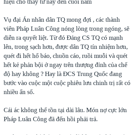
hiệu cho thấy từ nay đến cuối năm
Vụ đại Án nhân dân TQ mong đợi , các thành
viên Pháp Luân Công nóng lòng trong ngóng, sẽ
diễn ra quyết liệt. Từ đó Đảng CS TQ có mạnh
lên, trong sạch hơn, được dân TQ tín nhiệm hơn,
quét đi hết hổ báo, chuồn cáo, ruồi muỗi và quét
hết kẻ phản bội ở ngay trên thượng đỉnh của chế
độ hay không ? Hay là ĐCS Trung Quốc đang
bước vào cuộc một cuộc phiêu lưu chinh trị rất có
nhiều ẩn số.
Cái ác không thể tồn tại dài lâu. Món nợ cực lớn
Pháp Luân Công đã đến hồi phải trả.