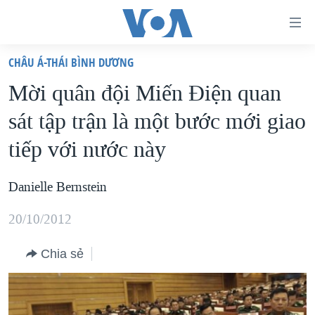
Đường
dẫn
CHÂU Á-THÁI BÌNH DƯƠNG
truy
TRANG CHỦ
Mời quân đội Miến Điện quan
cập
VIỆT NAM
sát tập trận là một bước mới giao
Tới
HOA KỲ
nội
tiếp với nước này
BIỂN ĐÔNG
dung
THẾ GIỚI
chính
Danielle Bernstein
BLOG
Tới
20/10/2012
điều
DIỄN ĐÀN
hướng
MỤC
Chia sẻ
chính
CHUYÊN ĐỀ
TỰ DO BÁO CHÍ
Đi
HỌC TIẾNG ANH
VẠCH TRẦN TIN GIẢ
CHIẾN TRANH THƯƠNG MẠI CỦA MỸ: QUÁ KHỨ VÀ HIỆN
tới