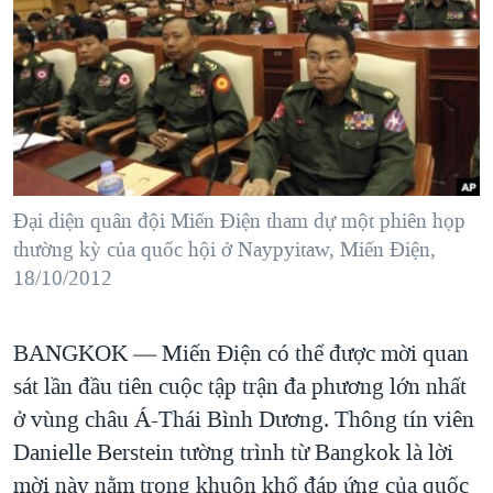
TẠI
VIDEO
"Tìm"
NGƯỜI VIỆT HẢI NGOẠI
HÀNH TRÌNH BẦU CỬ 2024
NGHE
ĐỜI SỐNG
MỘT NĂM CHIẾN TRANH TẠI DẢI GAZA
KINH TẾ
MẠNG XÃ HỘI
GIẢI MÃ VÀNH ĐAI & CON ĐƯỜNG
KHOA HỌC
NGÀY TỊ NẠN THẾ GIỚI
SỨC KHOẺ
TRỊNH VĨNH BÌNH - NGƯỜI HẠ 'BÊN THẮNG CUỘC'
Đại diện quân đội Miến Điện tham dự một phiên họp
Ngôn ngữ khác
VĂN HOÁ
GROUND ZERO – XƯA VÀ NAY
thường kỳ của quốc hội ở Naypyitaw, Miến Điện,
THỂ THAO
18/10/2012
CHI PHÍ CHIẾN TRANH AFGHANISTAN
GIÁO DỤC
CÁC GIÁ TRỊ CỘNG HÒA Ở VIỆT NAM
BANGKOK —
Miến Điện có thể được mời quan
THƯỢNG ĐỈNH TRUMP-KIM TẠI VIỆT NAM
sát lần đầu tiên cuộc tập trận đa phương lớn nhất
TRỊNH VĨNH BÌNH VS. CHÍNH PHỦ VIỆT NAM
ở vùng châu Á-Thái Bình Dương. Thông tín viên
NGƯ DÂN VIỆT VÀ LÀN SÓNG TRỘM HẢI SÂM
Danielle Berstein tường trình từ Bangkok là lời
mời này nằm trong khuôn khổ đáp ứng của quốc
BÊN KIA QUỐC LỘ: TIẾNG VỌNG TỪ NÔNG THÔN MỸ