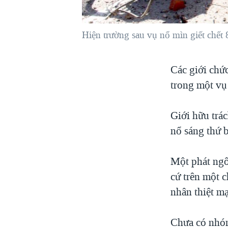
VIỆT NAM
NGƯ DÂN VIỆT VÀ LÀN SÓNG
Hiện trường sau vụ nổ mìn giết chết 
TRỘM HẢI SÂM
BÊN KIA QUỐC LỘ: TIẾNG VỌNG
Các giới chứ
TỪ NÔNG THÔN MỸ
trong một vụ
QUAN HỆ VIỆT MỸ
Giới hữu trác
nổ sáng thứ b
Một phát ngô
cứ trên một c
nhân thiệt mạ
Chưa có nhóm