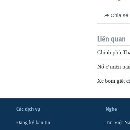
Chia sẻ
Liên quan
Chính phủ Thá
Nổ ở miền nam
Xe bom giết c
Các dịch vụ
Nghe
Ðăng ký bản tin
Tin Việt N