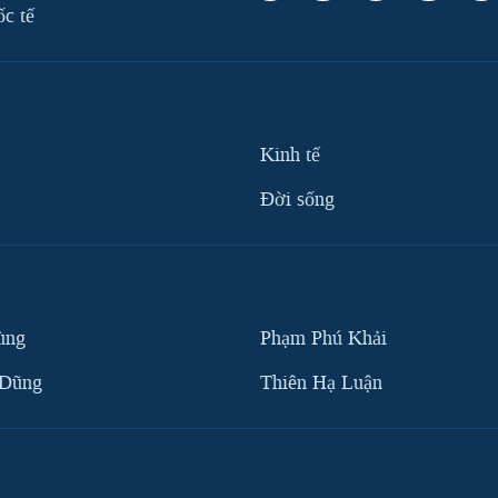
ốc tế
Kinh tế
Ðời sống
ùng
Phạm Phú Khải
 Dũng
Thiên Hạ Luận