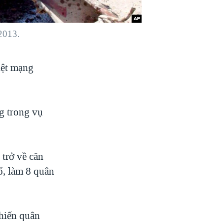
/2013.
iệt mạng
ng trong vụ
 trở về căn
ổ, làm 8 quân
hiến quân