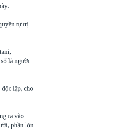
này.
uyền tự trị
tani,
 số là người
 độc lập, cho
ùng ra vào
ười, phần lớn