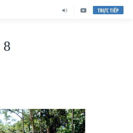
TRỰC TIẾP
 8